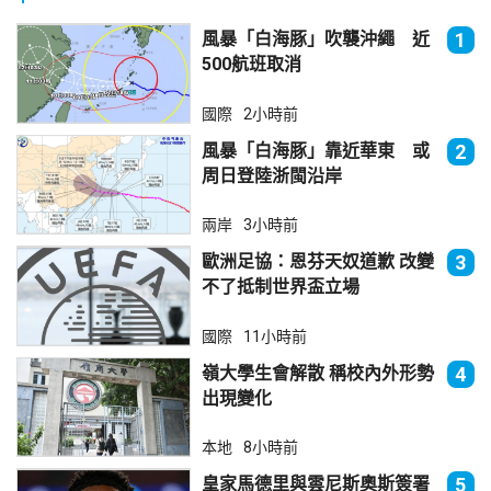
風暴「白海豚」吹襲沖繩 近
1
500航班取消
國際
2小時前
風暴「白海豚」靠近華東 或
2
周日登陸浙閩沿岸
兩岸
3小時前
歐洲足協：恩芬天奴道歉 改變
3
不了抵制世界盃立場
國際
11小時前
嶺大學生會解散 稱校內外形勢
4
出現變化
本地
8小時前
皇家馬德里與雲尼斯奧斯簽署
5