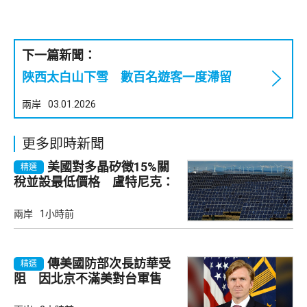
下一篇新聞：
陜西太白山下雪 數百名遊客一度滯留
兩岸
03.01.2026
更多即時新聞
美國對多晶矽徵15%關
精選
稅並設最低價格 盧特尼克：
中國無法再傾銷
兩岸
1小時前
傳美國防部次長訪華受
精選
阻 因北京不滿美對台軍售