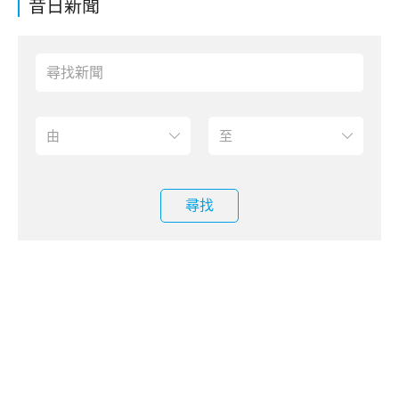
昔日新聞
尋找