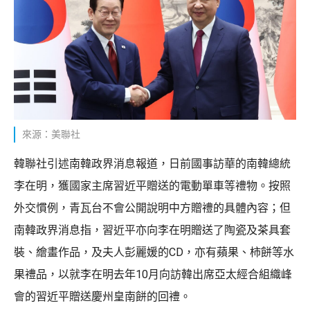
來源：美聯社
韓聯社引述南韓政界消息報道，日前國事訪華的南韓總統
李在明，獲國家主席習近平贈送的電動單車等禮物。按照
外交慣例，青瓦台不會公開說明中方贈禮的具體內容；但
南韓政界消息指，習近平亦向李在明贈送了陶瓷及茶具套
裝、繪畫作品，及夫人彭麗媛的CD，亦有蘋果、柿餅等水
果禮品，以就李在明去年10月向訪韓出席亞太經合組織峰
會的習近平贈送慶州皇南餅的回禮。