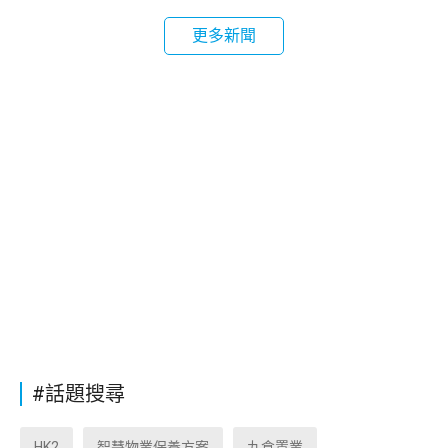
更多新聞
#話題搜尋
HK2
智慧物業保養方案
九倉置業