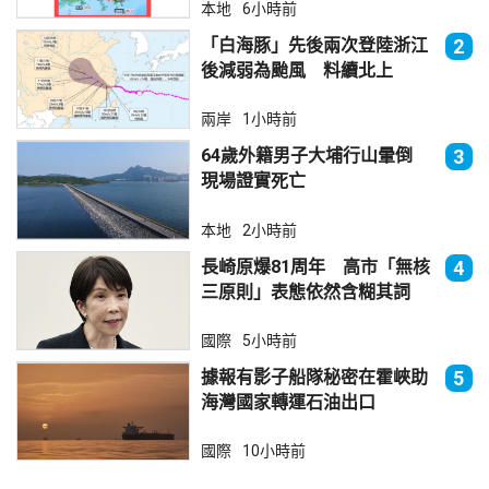
本地
6小時前
「白海豚」先後兩次登陸浙江
2
後減弱為颱風 料續北上
兩岸
1小時前
64歲外籍男子大埔行山暈倒
3
現場證實死亡
本地
2小時前
長崎原爆81周年 高市「無核
4
三原則」表態依然含糊其詞
國際
5小時前
據報有影子船隊秘密在霍峽助
5
海灣國家轉運石油出口
國際
10小時前