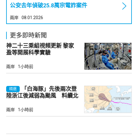
公安去年偵破25.8萬宗電詐案件
兩岸
08.01.2026
更多即時新聞
神二十三乘組視頻更新 黎家
盈等開展科學實驗
兩岸
1小時前
「白海豚」先後兩次登
精選
陸浙江後減弱為颱風 料續北
上
兩岸
1小時前