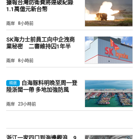
據報台灣防衛費將達破紀錄
1.1萬億元新台幣
兩岸
8小時前
SK海力士前員工向中企洩商
業秘密 二審維持囚1年半
兩岸
8小時前
白海豚料明晚至周一登
精選
陸浙閩一帶 多地加強防風
兩岸
23小時前
浙江一家四口到海邊觀浪 9