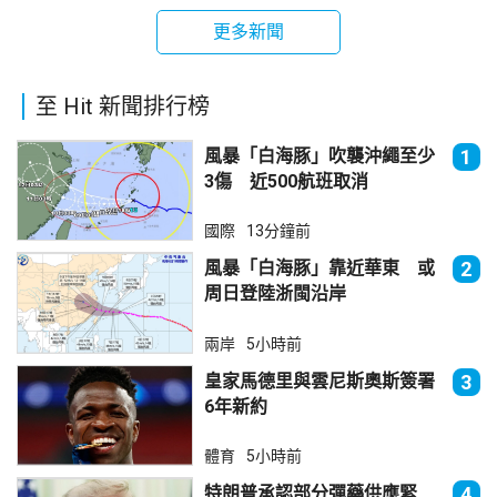
更多新聞
至 Hit 新聞排行榜
風暴「白海豚」吹襲沖繩至少
1
3傷 近500航班取消
國際
13分鐘前
風暴「白海豚」靠近華東 或
2
周日登陸浙閩沿岸
兩岸
5小時前
皇家馬德里與雲尼斯奧斯簽署
3
6年新約
體育
5小時前
特朗普承認部分彈藥供應緊
4