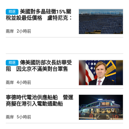
美國對多晶硅徵15%關
精選
稅並設最低價格 盧特尼克：
中國無法再傾銷
兩岸
2小時前
傳美國防部次長訪華受
精選
阻 因北京不滿美對台軍售
兩岸
4小時前
寧德時代電池供應船舶 營運
商擬在港引入電動通勤船
兩岸
5小時前