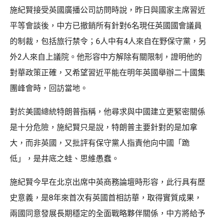
施紀賢接受英國廣播公司訪問時說，昨日與國家主席習近
平等會談後，中方已撤銷所有針對6名現任英國國會議員
的制裁，包括旅行禁令；6人中有4人來自在野保守黨，另
外2人來自上議院。他形容中方解除有關限制，證明他的
對華政策正確，又希望習近平能在明年英國舉辦二十國集
團峰會時，回訪當地。
對於美國總統特朗普指稱，他尋求與中國建立更緊密關係
是十分危險，施紀賢只是說，特朗普主要針對的是加拿
大，而非英國，又批評有保守黨人指責他向中國「跪
低」，是井底之蛙、思維愚蠢。
施紀賢今早在北京出席中英商務論壇時形容，此行具有歷
史意義，是8年來首次有英國首相訪華，取得實質成果，
兩國同意發展長期穩定的全面戰略夥伴關係，中方將給予