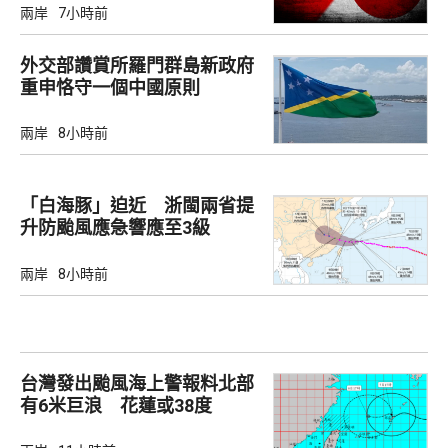
兩岸
7小時前
外交部讚賞所羅門群島新政府
重申恪守一個中國原則
兩岸
8小時前
「白海豚」迫近 浙閩兩省提
升防颱風應急響應至3級
兩岸
8小時前
台灣發出颱風海上警報料北部
有6米巨浪 花蓮或38度