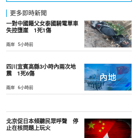
更多即時新聞
一對中國籍父女泰國騎電單車
失控墮崖 1死1傷
兩岸
5小時前
四川宜賓高縣3小時內兩次地
震 1死6傷
兩岸
6小時前
北京促日本傾聽民眾呼聲 停
止在核問題上玩火