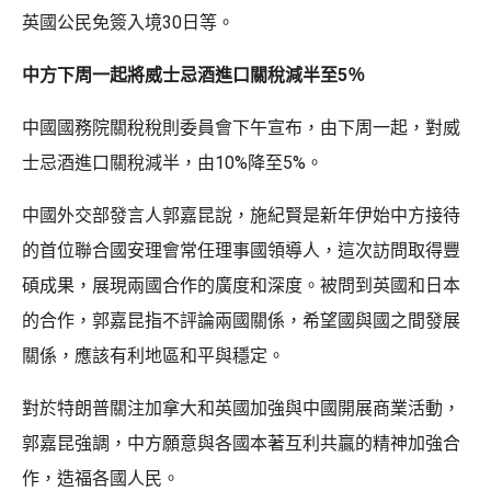
英國公民免簽入境30日等。
中方下周一起將威士忌酒進口關稅減半至5％
中國國務院關稅稅則委員會下午宣布，由下周一起，對威
士忌酒進口關稅減半，由10%降至5%。
中國外交部發言人郭嘉昆說，施紀賢是新年伊始中方接待
的首位聯合國安理會常任理事國領導人，這次訪問取得豐
碩成果，展現兩國合作的廣度和深度。被問到英國和日本
的合作，郭嘉昆指不評論兩國關係，希望國與國之間發展
關係，應該有利地區和平與穩定。
對於特朗普關注加拿大和英國加強與中國開展商業活動，
郭嘉昆強調，中方願意與各國本著互利共贏的精神加強合
作，造福各國人民。