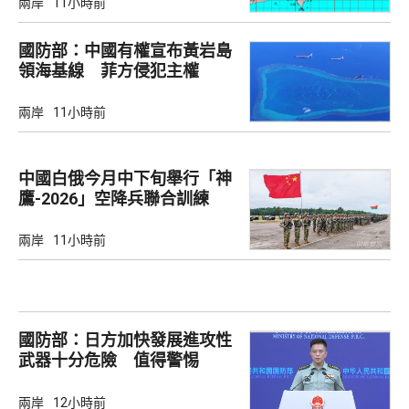
兩岸
11小時前
國防部：中國有權宣布黃岩島
領海基線 菲方侵犯主權
兩岸
11小時前
中國白俄今月中下旬舉行「神
鷹-2026」空降兵聯合訓練
兩岸
11小時前
國防部：日方加快發展進攻性
武器十分危險 值得警惕
兩岸
12小時前