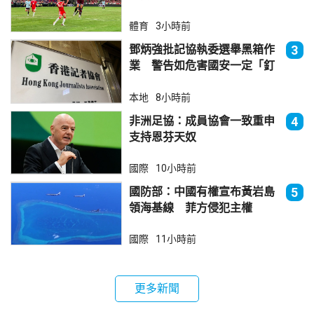
體育
3小時前
鄧炳強批記協執委選舉黑箱作
3
業 警告如危害國安一定「釘
死你」
本地
8小時前
非洲足協：成員協會一致重申
4
支持恩芬天奴
國際
10小時前
國防部：中國有權宣布黃岩島
5
領海基線 菲方侵犯主權
國際
11小時前
更多新聞