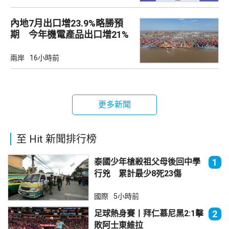
內地7月出口增23.9%略勝預
期 今年機電產品出口增21%
兩岸
16小時前
更多新聞
至 Hit 新聞排行榜
泰國少年槍殺祖父母後回中學
1
行兇 累計最少8死23傷
國際
5小時前
足球熱身賽丨拜仁慕尼黑2:1擊
2
敗阿士東維拉