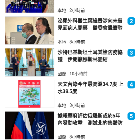
本地
2小時前
泌尿外科醫生葉維晉涉向未曾
2
見面病人開藥 醫委會繼續聆
訊
本地
8小時前
沙特巴基斯坦土耳其簽防務協
3
議 伊朗籲穆斯林團結
國際
10小時前
天文台錄今年最高溫34.7度 上
4
水38.5度
本地
3小時前
據報華府評估俄羅斯或於5年
5
內發動攻擊 測試北約集體防
禦
國際
8小時前