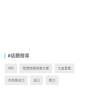
#話題搜尋
HK2
智慧物業保養方案
九倉置業
內地進出口
出口
進口