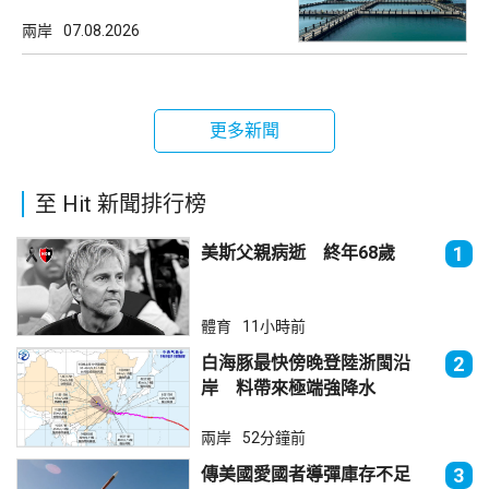
兩岸
07.08.2026
更多新聞
至 Hit 新聞排行榜
美斯父親病逝 終年68歲
1
體育
11小時前
白海豚最快傍晚登陸浙閩沿
2
岸 料帶來極端強降水
兩岸
52分鐘前
傳美國愛國者導彈庫存不足
3