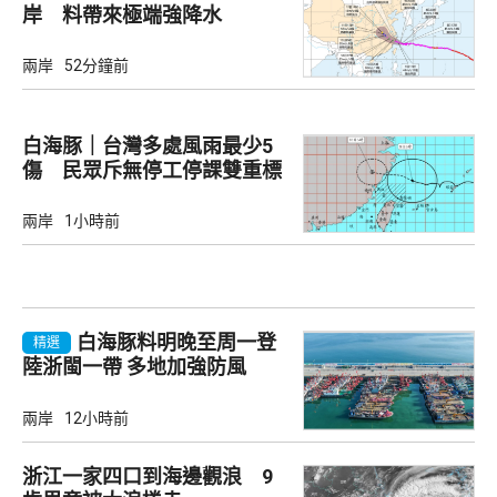
岸 料帶來極端強降水
兩岸
52分鐘前
白海豚｜台灣多處風雨最少5
傷 民眾斥無停工停課雙重標
準
兩岸
1小時前
白海豚料明晚至周一登
精選
陸浙閩一帶 多地加強防風
兩岸
12小時前
浙江一家四口到海邊觀浪 9