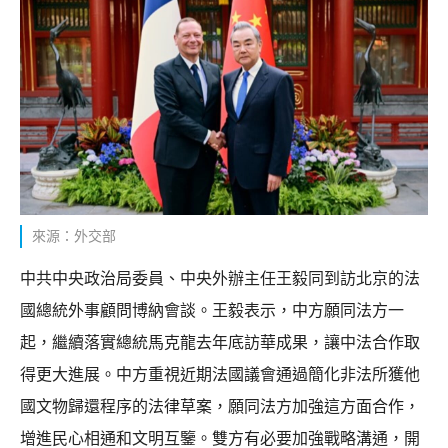
來源：外交部
中共中央政治局委員、中央外辦主任王毅同到訪北京的法
國總統外事顧問博納會談。王毅表示，中方願同法方一
起，繼續落實總統馬克龍去年底訪華成果，讓中法合作取
得更大進展。中方重視近期法國議會通過簡化非法所獲他
國文物歸還程序的法律草案，願同法方加強這方面合作，
增進民心相通和文明互鑒。雙方有必要加強戰略溝通，開