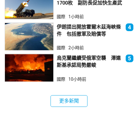
1700枚 副防長促加快生產武
器
國際
1小時前
伊朗提出開放霍爾木茲海峽條
4
件 包括撤軍及賠償等
國際
2小時前
烏克蘭繼續受俄軍空襲 澤連
5
斯基承認局勢嚴峻
國際
10小時前
更多新聞