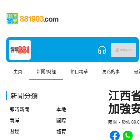
主頁
新聞/財經
節目精華
馬路的事
最
江西
新聞分類
加強
即時新聞
本地
兩岸
國際
兩岸
發佈 09.0
Share to Face
Share t
財經
體育