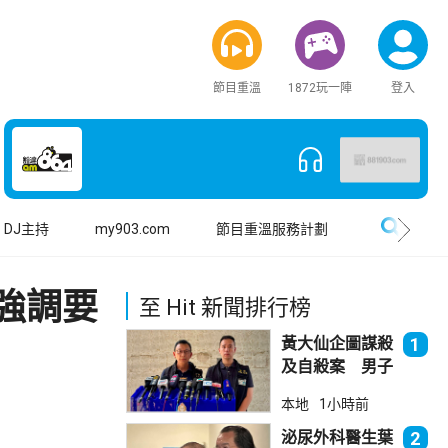
節目重溫
1872玩一陣
登入
搜尋
DJ主持
my903.com
節目重溫服務計劃
強調要
至 Hit 新聞排行榜
黃大仙企圖謀殺
1
及自殺案 男子
斬傷樓上街坊後
本地
1小時前
墮樓亡
泌尿外科醫生葉
2