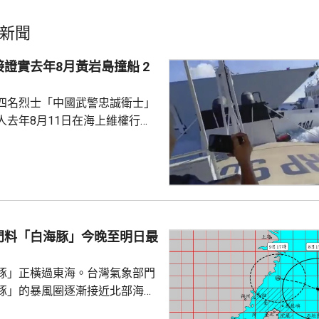
新聞
證實去年8月黃岩島撞船 2
四名烈士「中國武警忠誠衛士」
人去年8月11日在海上維權行動
國海警船當日在黃岩島追逐菲律
與解放軍軍艦相撞的時間吻合，
一年首次間接證實撞船事件造成
人事務部主管
網」資料顯示，22歲的衣昕玉在
日參與南海一線維權行動犧牲，被
門料「白海豚」今晚至明日最
25歲的程龍同日在海上維權行動
樣追記一等功。...
豚」正橫過東海。台灣氣象部門
豚」的暴風圈逐漸接近北部海
亦開始影響北部陸地，沿海風浪