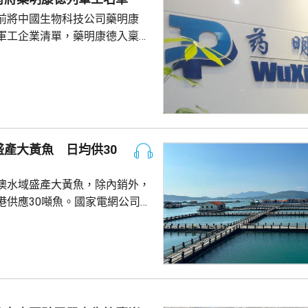
前將中國生物科技公司藥明康
軍工企業清單，藥明康德入稟法
決定。美國聯邦地區法院星期五
欠缺證據，證明有關決定的合理
止執行決定。藥明康德對法院裁
認為此舉減輕公司被列入名單所
響，相信在客觀公平的司法審訊
 美國國防部6月將阿
產大黃魚 日均供30
及比亞迪等中國企業，列為支援
，多間被列入名單的公司事...
澳水域盛產大黃魚，除內銷外，
港供應30噸魚。國家電網公司就
元人民幣，為當地漁民提供可再生
題。 習近平批示60
魚人工繁殖技術 福建位於中
海岸線長達3320多公里，屬全國
豐富海洋資源。省內有22個較大
6個是深水港，包括廈門港和三