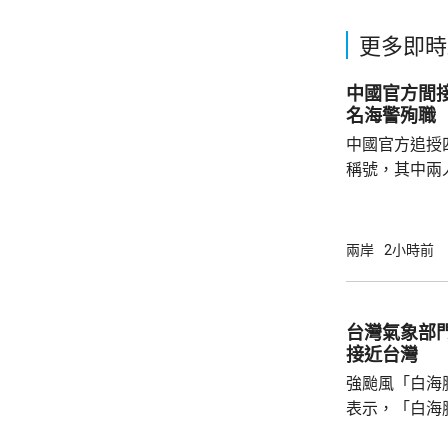
更多即時
中國官方間接
名海警殉職
中國官方追授
稱號，其中兩
中犧牲。與中
賓船隻期間，
意味中國時隔
兩岸
2小時前
2名海警人員殉職。 中國退役軍
的「中華英烈
去年8月11
台灣氣象部
追記一等功。
接近台灣
中不幸犧牲，同
強颱風「白海
表示，「白海
面，外圍環流