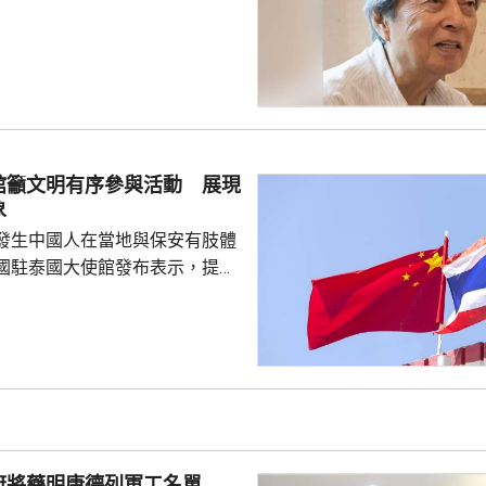
指，高市去年在國會發表台灣有
關係惡化，嚴重降溫的日中關係
帶來巨大損失。高市未有採取措
，難免被批評是不負責任。他認
美國總統特朗普會面時顯得過於
對美中的距離感和如何保持平衡
略。 對於上月國會通過
館籲文明有序參與活動 展現
皇室典範》，細川批評是執...
象
發生中國人在當地與保安有肢體
國駐泰國大使館發布表示，提醒
要遵守當地法律法規，文明有序
覺服從活動現場秩序和管理規
、禮貌待人，展現中國公民良好
當地民眾，珍惜和自覺維護「中
又指，參與活動的
好準備，了解活動規則，包括入
帶物品等要求，如發生糾紛或合
府將藥明康德列軍工名單
，應保持冷靜，依法理性維...