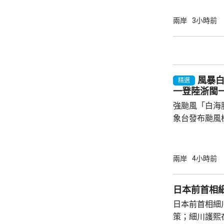
增大，預測「
台灣，中部山
兩岸
3小時前
區、桃園、新
的總雨量可達3
風暴
精選
一登陸浙閩
強颱風「白海
象台發布颱風
至周一清晨將
登陸，風暴中
級，陣風15
兩岸
4小時前
未來一日將有
雨，雨量達10
日本前首相
區仍有暴雨，
日本前首相細
400毫米，浙
策；細川護熙
上海市氣象台指