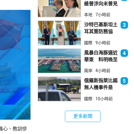
維晉涉向未曾見
面病人開藥 醫
本地
7小時前
委會繼續聆訊
沙特巴基斯坦土
3
耳其簽防務協
議 伊朗籲穆斯
國際
9小時前
林團結
風暴白海豚逼近
4
華東 料明晚至
周一登陸浙閩一
兩岸
4小時前
帶
俄羅斯指萊比錫
5
無人機事件是
「捏造挑釁」
國際
10小時前
更多新聞
痛心、教訓慘