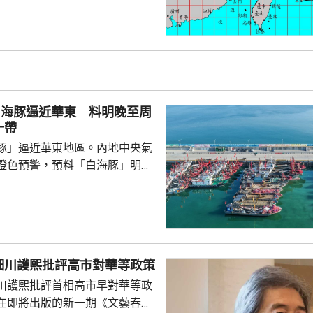
白海豚」會在今晚至明日最接近
區及北部預料有豪雨，新北市山
竹及苗栗山區昨日起至下星期二
00毫米。
白海豚逼近華東 料明晚至周
一帶
豚」逼近華東地區。內地中央氣
橙色預警，預料「白海豚」明晚
在浙江舟山到福建福鼎一帶沿海
心經過的海域風力將達13至15
至17級；浙江、上海、江蘇等地，
大到暴雨，局部地區會有大暴
0至220毫米；未來三日華東地
細川護熙批評高市對華等政策
部分地區累計雨量可達200至
川護熙批評首相高市早對華等政
江東部局部更將超過600毫米。
在即將出版的新一期《文藝春
，「白海豚...