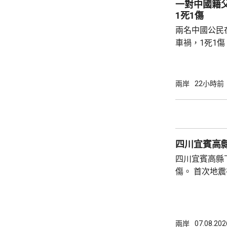
一對中國籍
都澳等。 在三都澳，有漁民看中當地水質、水
1死1傷
流和水溫適合，設
兩名中國公民
車禍，1死1
傳媒報道，死
單車去到一處
歲父親當場死
兩岸
22小時前
治。死者遺體
國駐泰國大使
後，已聯繫辦
者，妥善保存
四川宜賓高縣
內的親屬，將為
四川宜賓高縣
傷。 首次地震在1時許發生，強度是4.9級，4
時後再錄得一
死，另有6人
屋倒塌，有約
部緊急調集17
兩岸
07.08.202