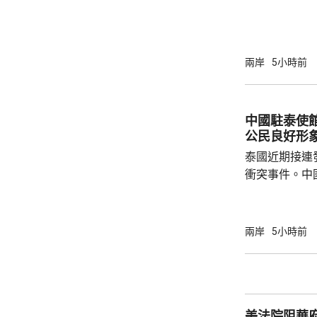
秋》月刊撰文
事論，令日中
正給日本國民
施，打破僵局
兩岸
5小時前
為，高市在與
興奮，在處理
方面，看不出有什麼戰
中國駐泰使
修改後的新版《
公民良好形
泰國近期接連
衝突事件。中
到泰國的公民
參與活動，自
定，文明旅遊
兩岸
5小時前
形象，並尊重
泰一家親」傳統友誼。 使館
公民要提前做
場、拍攝、攜
美法院阻華
法權益受到侵害