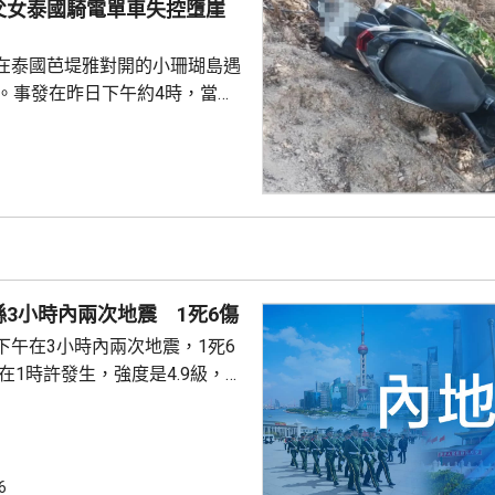
父女泰國騎電單車失控墮崖
...
在泰國芭堤雅對開的小珊瑚島遇
傷。事發在昨日下午約4時，當地
者是一對父女，當時騎租用的電
彎位落斜時，失控跌落懸崖，51
亡，年約30歲的女兒受傷送院救
安放在醫院，等待家屬認領。 中
館表示，收到中國公民傷亡信息
案警局及醫院，要求積極救治傷
死者遺體。使館已聯繫死者在國
3小時內兩次地震 1死6傷
家屬在泰國善後提...
下午在3小時內兩次地震，1死6
次3級地震，1人被倒塌的牆壓
輕傷。當局排查顯示，無主體房
100間屋受損。市抗震救災指揮
支救援力量合共180多人救災。
6