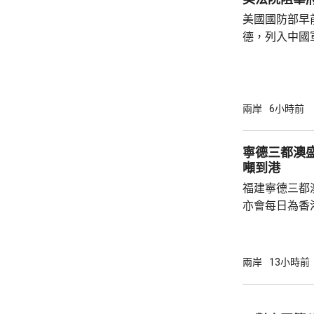
美國國防部早
德，列入中國
院挑戰華府的
裁定，國防部
性，並頒令阻
決表示歡迎，
兩岸
6小時前
帶來的不利影
後，事實終將不辯自明。
寧德三都澳盛
里巴巴、百度
噸到港
中國軍方的實體
福建寧德三都
亦會每日為香
斥資200萬
能源，解決水電供應問
萬 要求研發大黃
兩岸
13小時前
國東南沿海，
第二長，擁有
的港灣，其中