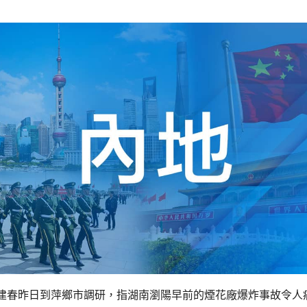
建春昨日到萍鄉市調研，指湖南瀏陽早前的煙花廠爆炸事故令人