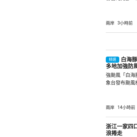
138宗災情
暴風圈縮小，
毋須發出陸上
兩岸
3小時前
部至中部山區
北市由凌晨起
市亦超過17
晚過後才會緩和。 目前只有連江縣
白海
復興區停工停課
精選
多地加強防
強颱風「白海
象台發布颱風
至周一清晨將
登陸，風暴中
級，陣風15
兩岸
14小時前
未來一日將有
雨，雨量達10
浙江一家四
區仍有暴雨，
浪捲走
400毫米，浙