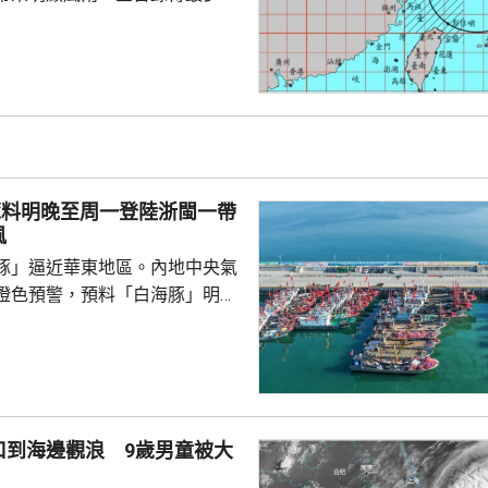
、5人受傷。氣象署部門指，白海豚
不會碰觸到台灣本島陸地，預料
警報，但在外圍環流影響下，北
仍然會有大雨至大豪雨；其中台
的雨量累計超過200毫米，台中
0毫米，預料北部地區雨勢要到今
和桃園市的
豚料明晚至周一登陸浙閩一帶
，網上有民眾批評...
風
豚」逼近華東地區。內地中央氣
橙色預警，預料「白海豚」明晚
在浙江舟山到福建福鼎一帶沿海
心經過的海域風力將達13至15
至17級；浙江、上海、江蘇等地，
大到暴雨，局部地區會有大暴
0至220毫米；未來三日華東地
口到海邊觀浪 9歲男童被大
部分地區累計雨量可達200至
江東部局部更將超過600毫米。