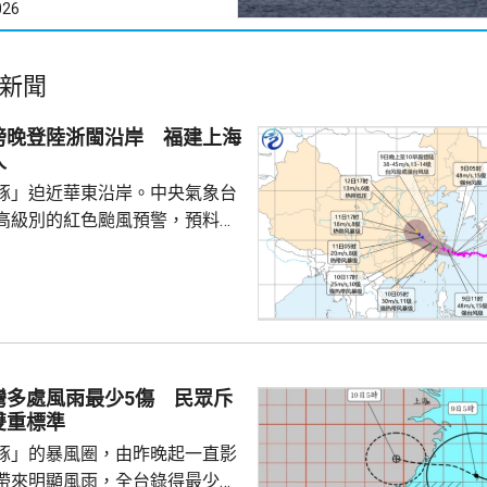
026
新聞
傍晚登陸浙閩沿岸 福建上海
人
豚」迫近華東沿岸。中央氣象台
高級別的紅色颱風預警，預料
晚至明早在浙江舟山到福建福鼎
，將為沿海帶來狂風暴雨。其中
沿海、長江口等地，將有9至12
11至14級陣風；「白海豚」中心
力更達到13至14級，陣風15
江、上海、江蘇、安徽和福建等
灣多處風雨最少5傷 民眾斥
雨至暴雨，部分地區會有250至
雙重標準
440毫米的特大暴雨。 中央...
豚」的暴風圈，由昨晚起一直影
帶來明顯風雨，全台錄得最少