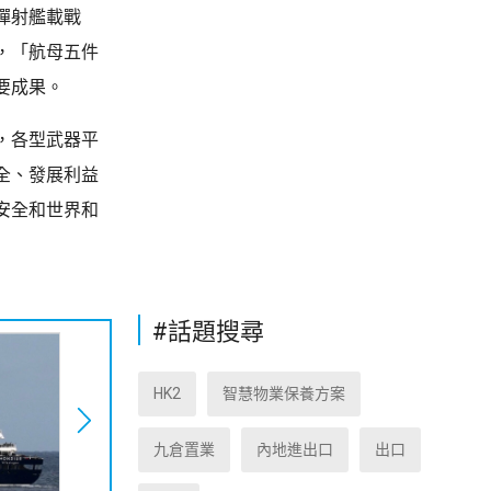
彈射艦載戰
，「航母五件
要成果。
，各型武器平
全、發展利益
安全和世界和
#話題搜尋
HK2
智慧物業保養方案
九倉置業
內地進出口
出口