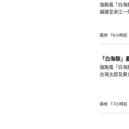
強颱風「白海
上海市氣象台指
福建至浙江一
一家四口無視
男童被大浪捲
是一家人的兩
兩岸
16小時前
四人試圖通過
浪消退後只有
石塘鎮政府證
「白海豚」
強颱風「白海
台灣北部及東
塌，亦有建築
現龍捲風；基
浸，水深至小腿。 氣象部門預測，
的強度將減弱
兩岸
17小時前
山區及北部將
新竹及苗栗山
達300毫米