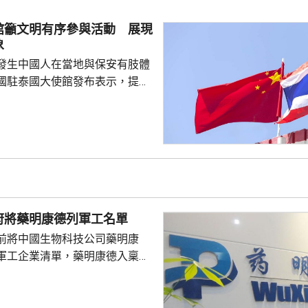
對美中的距離感和如何保持平衡
略。 對於上月國會通過
館籲文明有序參與活動 展現
皇室典範》，細川批評是執...
象
發生中國人在當地與保安有肢體
國駐泰國大使館發布表示，提醒
要遵守當地法律法規，文明有序
覺服從活動現場秩序和管理規
、禮貌待人，展現中國公民良好
當地民眾，珍惜和自覺維護「中
又指，參與活動的
好準備，了解活動規則，包括入
帶物品等要求，如發生糾紛或合
府將藥明康德列軍工名單
，應保持冷靜，依法理性維...
前將中國生物科技公司藥明康
軍工企業清單，藥明康德入稟法
決定。美國聯邦地區法院星期五
欠缺證據，證明有關決定的合理
止執行決定。藥明康德對法院裁