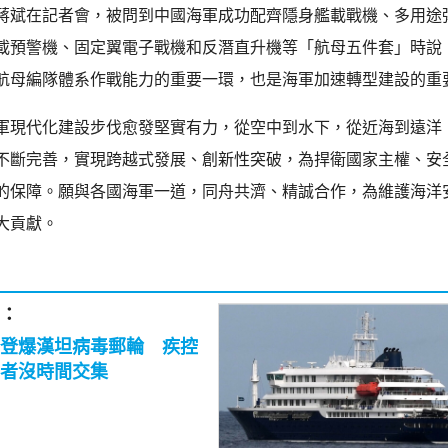
蔣斌在記者會，被問到中國海軍成功配齊隱身艦載戰機、多用途
載預警機、固定翼電子戰機和反潛直升機等「航母五件套」時說
航母編隊體系作戰能力的重要一環，也是海軍加速轉型建設的重
軍現代化建設步伐愈發堅實有力，從空中到水下，從近海到遠洋
不斷完善，實現跨越式發展、創新性突破，為捍衛國家主權、安
的保障。願與各國海軍一道，同舟共濟、精誠合作，為維護海洋
大貢獻。
：
登爆漢坦病毒郵輪 疾控
者沒時間交集