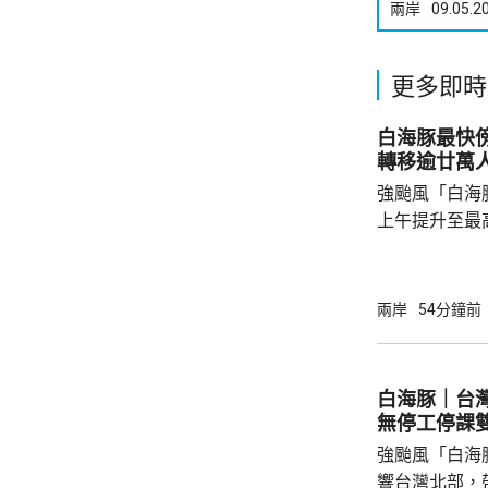
兩岸
09.05.2
更多即時
白海豚最快
轉移逾廿萬
強颱風「白海
上午提升至最
「白海豚」今
一帶沿海登陸
杭州灣、浙江
兩岸
54分鐘前
級大風，以及
經過的海域，風
至16級。浙
白海豚｜台
地，亦會有大
無停工停課
強颱風「白海
響台灣北部，