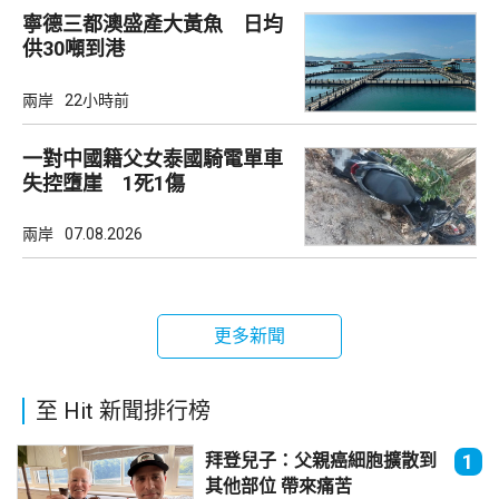
寧德三都澳盛產大黃魚 日均
供30噸到港
兩岸
22小時前
一對中國籍父女泰國騎電單車
失控墮崖 1死1傷
兩岸
07.08.2026
更多新聞
至 Hit 新聞排行榜
拜登兒子：父親癌細胞擴散到
1
其他部位 帶來痛苦