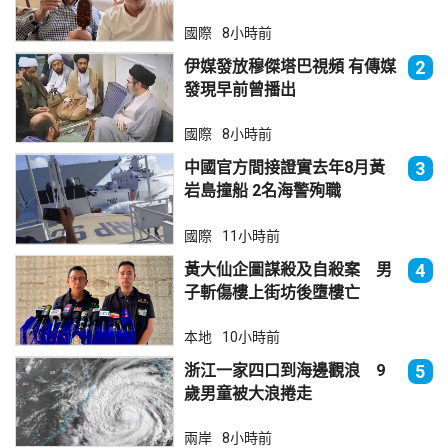
國際
8小時前
伊媒發放穆傑塔巴視頻 有傳媒
2
發現早前曾播出
國際
8小時前
中國官方間接證實去年8月黃
3
岩島撞船 2名海警殉職
國際
11小時前
黃大仙企圖謀殺及自殺案 男
4
子斬傷樓上街坊後墮樓亡
本地
10小時前
浙江一家四口到海邊觀浪 9
5
歲男童被大浪捲走
兩岸
8小時前