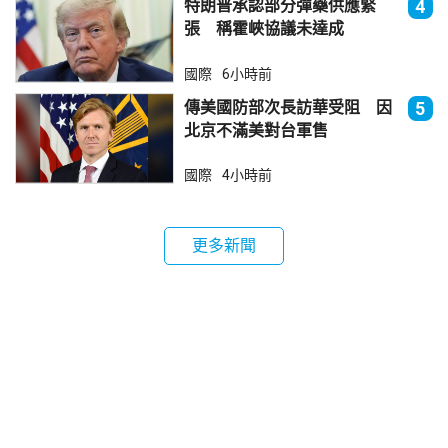
特朗普承認部分彈藥供應緊
4
張 稱霍峽協議未達成
國際
6小時前
傳美國防部次長訪華受阻 因
5
北京不滿美對台軍售
國際
4小時前
更多新聞