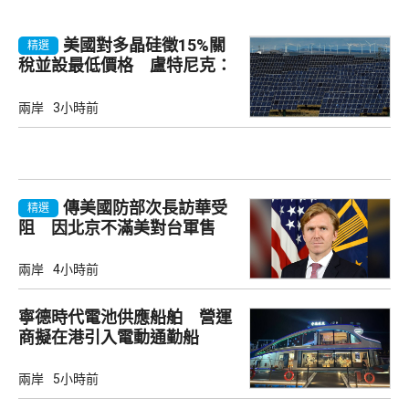
美國對多晶硅徵15%關
精選
稅並設最低價格 盧特尼克：
中國無法再傾銷
兩岸
3小時前
傳美國防部次長訪華受
精選
阻 因北京不滿美對台軍售
兩岸
4小時前
寧德時代電池供應船舶 營運
商擬在港引入電動通勤船
兩岸
5小時前