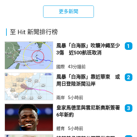
更多新聞
至 Hit 新聞排行榜
風暴「白海豚」吹襲沖繩至少
1
3傷 近500航班取消
國際
43分鐘前
風暴「白海豚」靠近華東 或
2
周日登陸浙閩沿岸
兩岸
5小時前
皇家馬德里與雲尼斯奧斯簽署
3
6年新約
體育
5小時前