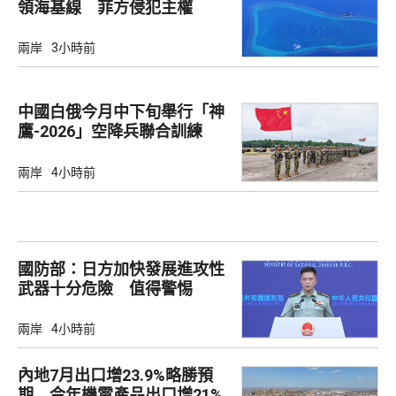
領海基線 菲方侵犯主權
兩岸
3小時前
中國白俄今月中下旬舉行「神
鷹-2026」空降兵聯合訓練
兩岸
4小時前
國防部：日方加快發展進攻性
武器十分危險 值得警惕
兩岸
4小時前
內地7月出口增23.9%略勝預
期 今年機電產品出口增21%