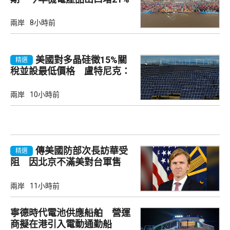
兩岸
8小時前
美國對多晶硅徵15%關
精選
稅並設最低價格 盧特尼克：
中國無法再傾銷
兩岸
10小時前
傳美國防部次長訪華受
精選
阻 因北京不滿美對台軍售
兩岸
11小時前
寧德時代電池供應船舶 營運
商擬在港引入電動通勤船