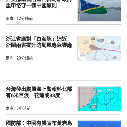
重申恪守一個中國原則
兩岸
12分鐘前
浙江省應對「白海豚」迫近
浙閩兩省提升防颱風應急響應
至3級
兩岸
20分鐘前
台灣發出颱風海上警報料北部
有6米巨浪 花蓮或38度
兩岸
3小時前
國防部：中國有權宣布黃岩島