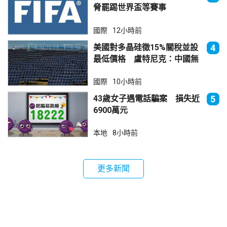
脅罷踢世界盃等賽事
國際
12小時前
美國對多晶硅徵15%關稅並設
4
最低價格 盧特尼克：中國無
法再傾銷
國際
10小時前
43歲女子遇電話騙案 損失近
5
6900萬元
本地
8小時前
更多新聞