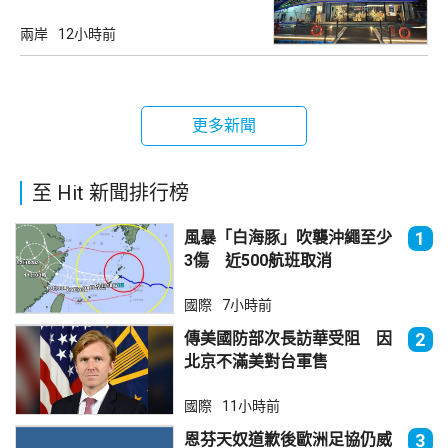
兩岸
12小時前
更多新聞
至 Hit 新聞排行榜
風暴「白海豚」吹襲沖繩至少
1
3傷 近500航班取消
國際
7小時前
傳美國防部次長訪華受阻 因
2
北京不滿美對台軍售
國際
11小時前
恩芬天奴道歉後歐洲足協仍威
3