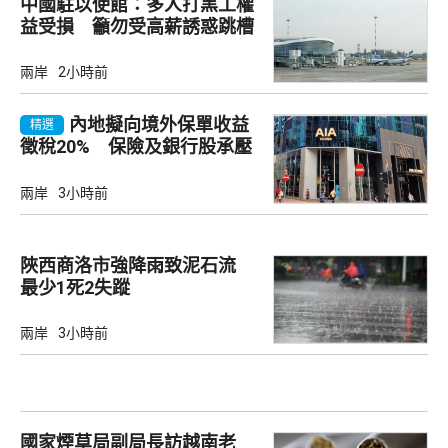
中國駐以使館：多人打黑工權
益受損 籲勿受高薪誘惑跳槽
兩岸
2小時前
內地擬向境外保單收益
精選
徵稅20% 保險及銀行股承壓
兩岸
3小時前
陜西商洛市強降雨致泥石流
最少1死2失蹤
兩岸
3小時前
國家煙草局副局長訪越南老