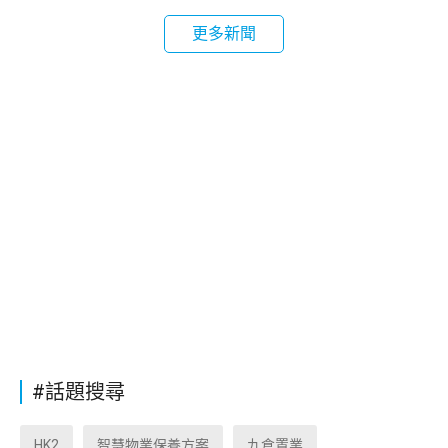
更多新聞
#話題搜尋
HK2
智慧物業保養方案
九倉置業