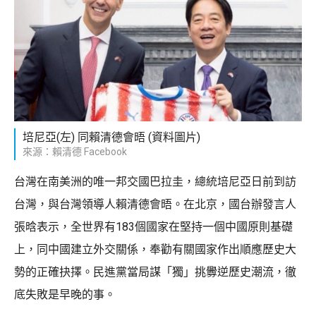
培尼亞(左) 同賴清德會晤 (資料圖片)
來源：賴清德 Facebook
台灣在南美洲的唯一邦交國巴拉圭，總統培尼亞日前到訪
台灣，與台灣領導人賴清德會晤。在北京，國台辦發言人
張晗表示，全世界有183個國家在堅持一個中國原則基礎
上，同中國建立外交關係，奉勸有關國家作出順應歷史大
勢的正確抉擇。民進黨當局謀「獨」挑釁逆歷史潮流，徹
底失敗是早晚的事。