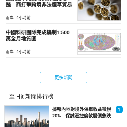
撾 商打擊跨境非法煙草貿易
兩岸
4小時前
中國科研團隊完成編制1:500
萬全月地質圖
兩岸
4小時前
更多新聞
至 Hit 新聞排行榜
據報內地對境外保單收益徵稅
1
20% 保誠滙控倫敦股價急跌