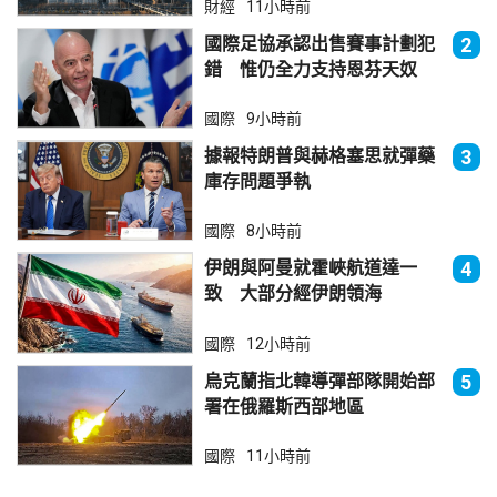
財經
11小時前
國際足協承認出售賽事計劃犯
2
錯 惟仍全力支持恩芬天奴
國際
9小時前
據報特朗普與赫格塞思就彈藥
3
庫存問題爭執
國際
8小時前
伊朗與阿曼就霍峽航道達一
4
致 大部分經伊朗領海
國際
12小時前
烏克蘭指北韓導彈部隊開始部
5
署在俄羅斯西部地區
國際
11小時前