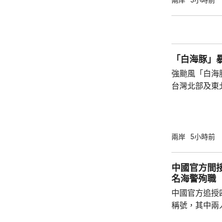
兩岸
5小時前
四人試圖通過
浪消退後只有
石塘鎮政府證
「白海豚」
強颱風「白海
台灣北部及東
塌，亦有建築
現龍捲風；基
浸，水深至小腿。 氣象部門預測，
的強度將減弱
兩岸
5小時前
山區及北部將
新竹及苗栗山
中國官方間接
達300毫米
名海警殉職
暫停。
中國官方追授
稱號，其中兩
中犧牲。與中