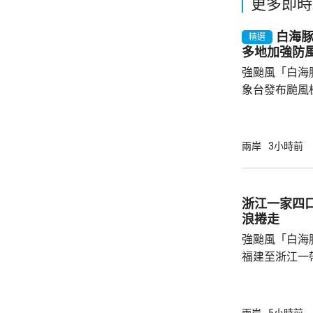
更多即時
白海
精選
多地加強防
強颱風「白海
象台發布颱風
至周一清晨將
登陸，風暴中
級，陣風15
兩岸
3小時前
未來一日將有
雨，雨量達10
區仍有暴雨，
浙江一家四
400毫米，浙
浪捲走
上海市氣象台指
強颱風「白海
福建至浙江一
一家四口無視
男童被大浪捲
是一家人的兩