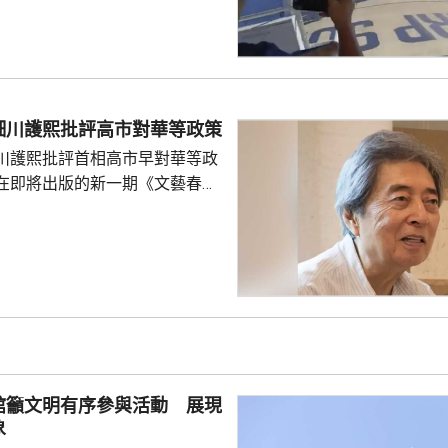
與解放軍軍艦相撞的時間吻合，
一年首次間接證實撞船事件造成
人事務部主管
網」資料顯示，22歲的衣昕玉在
日參與南海一線維權行動犧牲，被
細川護熙批評高市對華等政策
25歲的程龍同日在海上維權行動
川護熙批評首相高市早對華等政
樣追記一等功。...
在即將出版的新一期《文藝春
指，高市去年在國會發表台灣有
關係惡化，嚴重降溫的日中關係
帶來巨大損失。高市未有採取措
，難免被批評是不負責任。他認
美國總統特朗普會面時顯得過於
對美中的距離感和如何保持平衡
略。 對於上月國會通過
皇室典範》，細川批評是執...
館籲文明有序參與活動 展現
象