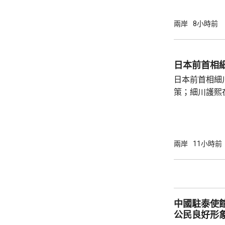
賓船隻期間，
意味中國時隔
兩岸
8小時前
2名海警人員殉職。 中國退役軍
的「中華英烈
去年8月11
日本前首相
追記一等功。
日本前首相細
中不幸犧牲，同
策；細川護熙
秋》月刊撰文
事論，令日中
正給日本國民
施，打破僵局
兩岸
11小時前
為，高市在與
興奮，在處理
方面，看不出有什麼戰
修改後的新版《
中國駐泰使
公民良好形