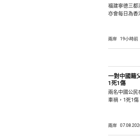
福建寧德三都
亦會每日為香
斥資200萬
能源，解決水電供應問
萬 要求研發大黃
兩岸
19小時前
國東南沿海，
第二長，擁有
的港灣，其中
都澳等。 在三都澳，有漁民看中當地水質、水
一對中國籍
流和水溫適合，
1死1傷
兩名中國公民
車禍，1死1
傳媒報道，死
單車去到一處
歲父親當場死
兩岸
07.08.202
治。死者遺體
國駐泰國大使