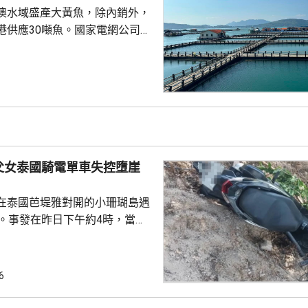
澳水域盛產大黃魚，除內銷外，
港供應30噸魚。國家電網公司就
元人民幣，為當地漁民提供可再生
題。 習近平批示60
魚人工繁殖技術 福建位於中
海岸線長達3320多公里，屬全國
豐富海洋資源。省內有22個較大
6個是深水港，包括廈門港和三
父女泰國騎電單車失控墮崖
設立養...
在泰國芭堤雅對開的小珊瑚島遇
傷。事發在昨日下午約4時，當地
者是一對父女，當時騎租用的電
彎位落斜時，失控跌落懸崖，51
亡，年約30歲的女兒受傷送院救
6
安放在醫院，等待家屬認領。 中
館表示，收到中國公民傷亡信息