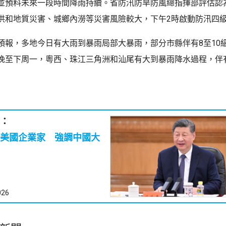
並預料未來一段時間降雨持續。省防汛防旱防風總指揮部評估認
洪和地質災害、城鄉內澇等災害風險較大，下午2時啟動防汛四
預報，多地今日有大雨到暴雨局部大暴雨，部分市縣伴有8至10
晚至下周一，粵西、珠江三角洲和汕尾有大到暴雨降水過程，伴
：
美國企業家 強調中國大
026