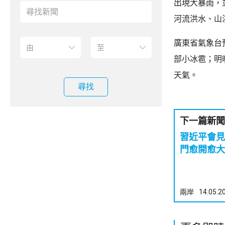
出現大暴雨，
河流洪水、山
廣東省氣象台
部小冰雹；明
天氣。
尋找
下一篇新聞
習近平會見
門愈開愈大
兩岸
14.05.2