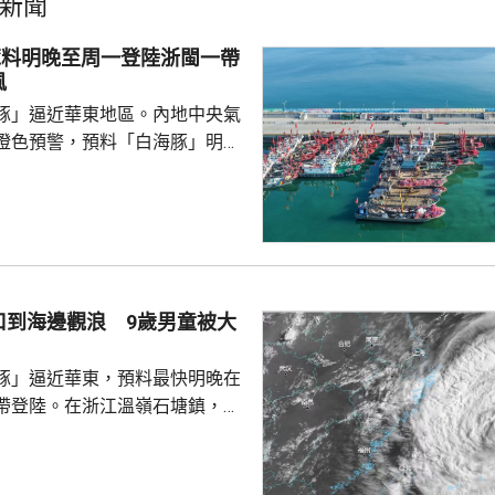
新聞
豚料明晚至周一登陸浙閩一帶
風
豚」逼近華東地區。內地中央氣
橙色預警，預料「白海豚」明晚
在浙江舟山到福建福鼎一帶沿海
心經過的海域風力將達13至15
至17級；浙江、上海、江蘇等地，
大到暴雨，局部地區會有大暴
0至220毫米；未來三日華東地
部分地區累計雨量可達200至
口到海邊觀浪 9歲男童被大
江東部局部更將超過600毫米。
，「白海豚...
豚」逼近華東，預料最快明晚在
帶登陸。在浙江溫嶺石塘鎮，有
警告到海邊觀浪，當中一名9歲
走。網上傳流的影片見到，據報
名成人及兩名小童在海邊觀浪，