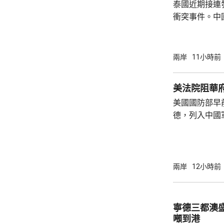
泰國近期接連
衝突事件。中
到泰國的公民
參與活動，自
定，文明旅遊
兩岸
11小時前
形象，並尊重
泰一家親」傳統友誼。 使館
美法院阻華
公民要提前做
美國國防部早
場、拍攝、攜
德，列入中國
法權益受到侵害
院挑戰華府的
裁定，國防部
性，並頒令阻
決表示歡迎，
兩岸
12小時前
帶來的不利影
後，事實終將不辯自明。
里巴巴、百度
寧德三都澳盛
中國軍方的實體
噸到港