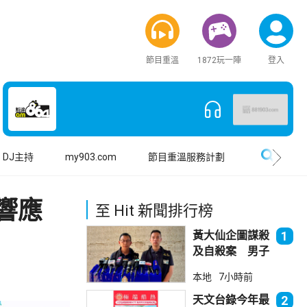
節目重溫
1872玩一陣
登入
搜尋
DJ主持
my903.com
節目重溫服務計劃
響應
至 Hit 新聞排行榜
黃大仙企圖謀殺
1
及自殺案 男子
斬傷樓上街坊後
本地
7小時前
墮樓亡
天文台錄今年最
2