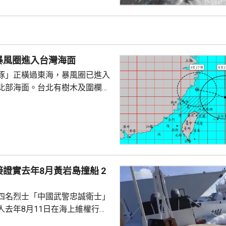
海堤折返時被大浪擊中倒地，大
三人站起，一名男童不知所蹤。
實事件，指正搜尋失蹤男童。
暴風圈進入台灣海面
豚」正橫過東海，暴風圈已進入
北部海面。台北有樹木及圍欄倒
物輕微受損。新北市淡水下午出
隆市有海水倒灌，部份道路水
「白海豚」
，暴風圈亦有縮小趨勢，但中部
會有豪雨，新北市山區、桃園、
區昨日起至下星期二的總雨量可
證實去年8月黃岩島撞船 2
。連江縣明日停工停課，海空交通
四名烈士「中國武警忠誠衛士」
人去年8月11日在海上維權行動
國海警船當日在黃岩島追逐菲律