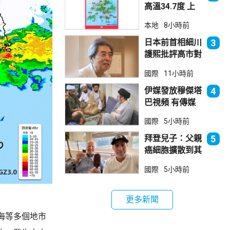
高溫34.7度 上
水38.5度
本地
8小時前
日本前首相細川
3
護熙批評高市對
華等政策
國際
11小時前
伊媒發放穆傑塔
4
巴視頻 有傳媒
發現早前曾播出
國際
5小時前
拜登兒子：父親
5
癌細胞擴散到其
他部位 帶來痛
國際
5小時前
苦
更多新聞
海等多個地市