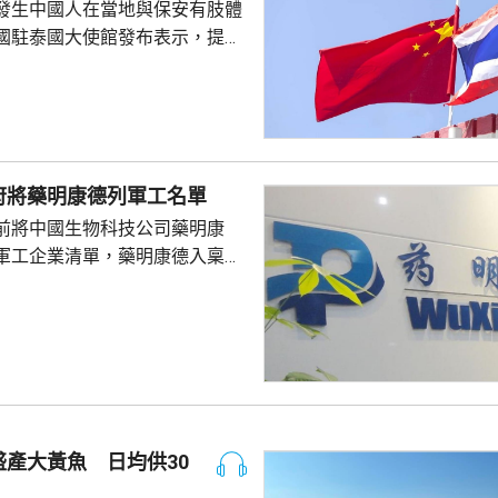
發生中國人在當地與保安有肢體
國駐泰國大使館發布表示，提醒
要遵守當地法律法規，文明有序
覺服從活動現場秩序和管理規
、禮貌待人，展現中國公民良好
當地民眾，珍惜和自覺維護「中
又指，參與活動的
府將藥明康德列軍工名單
好準備，了解活動規則，包括入
前將中國生物科技公司藥明康
帶物品等要求，如發生糾紛或合
軍工企業清單，藥明康德入稟法
，應保持冷靜，依法理性維...
決定。美國聯邦地區法院星期五
欠缺證據，證明有關決定的合理
止執行決定。藥明康德對法院裁
認為此舉減輕公司被列入名單所
響，相信在客觀公平的司法審訊
 美國國防部6月將阿
及比亞迪等中國企業，列為支援
產大黃魚 日均供30
，多間被列入名單的公司事...