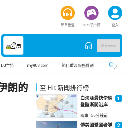
節目重溫
1872玩一陣
登入
搜尋
DJ主持
my903.com
節目重溫服務計劃
伊朗的
至 Hit 新聞排行榜
白海豚最快傍晚
1
登陸浙閩沿岸
上海落暴雨
兩岸
56分鐘前
傳美國愛國者導
2