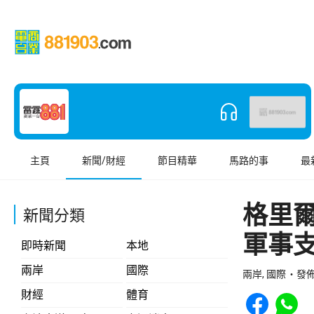
主頁
新聞/財經
節目精華
馬路的事
最
格里
新聞分類
軍事
即時新聞
本地
兩岸
國際
兩岸, 國際
發佈 
Share to Face
Share t
財經
體育