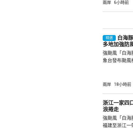
毋須發出陸上
兩岸
6小時前
部至中部山區
北市由凌晨起
市亦超過17
晚過後才會緩和。 目前只有連江縣
白海
復興區停工停課
精選
多地加強防
強颱風「白海
象台發布颱風
至周一清晨將
登陸，風暴中
級，陣風15
兩岸
18小時前
未來一日將有
雨，雨量達10
浙江一家四
區仍有暴雨，
浪捲走
400毫米，浙
強颱風「白海
上海市氣象台指
福建至浙江一
一家四口無視