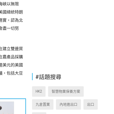
海峽以無限
美國總統特朗
務實，認為北
會盡一切努
在建立雙邊貿
在農產品採購
億美元的美國
議，包括大豆
#話題搜尋
HK2
智慧物業保養方案
九倉置業
內地進出口
出口