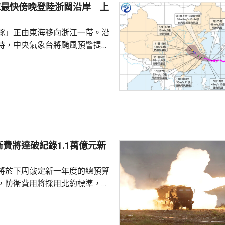
豚最快傍晚登陸浙閩沿岸 上
豚」正由東海移向浙江一帶。沿
待，中央氣象台將颱風預警提升
紅色，同時發布暴雨橙色預警；
」最快今日傍晚至明日凌晨，在
建福鼎一帶沿海登陸，登陸地點
江三門至福建福鼎。浙江省氣象
海豚」會在今日傍晚前後，在浙
登陸。 「白海豚」中心
預料風力會有13至14級，陣風
費將達破紀錄1.1萬億元新
州灣、浙江沿海、長...
將於下周敲定新一年度的總預算
，防衛費用將採用北約標準，佔
%，令總金額達到1.1萬億元新
新高，佔明年度總預算約四分