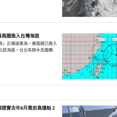
走。網上傳流的影片見到，據報
名成人及兩名小童在海邊觀浪，
海堤折返時被大浪擊中倒地，大
三人站起，一名男童不知所蹤。
實事件，指正搜尋失蹤男童。
暴風圈進入台灣海面
豚」正橫過東海，暴風圈已進入
北部海面。台北有樹木及圍欄倒
物輕微受損。新北市淡水下午出
隆市有海水倒灌，部份道路水
「白海豚」
，暴風圈亦有縮小趨勢，但中部
會有豪雨，新北市山區、桃園、
區昨日起至下星期二的總雨量可
。連江縣明日停工停課，海空交通
證實去年8月黃岩島撞船 2