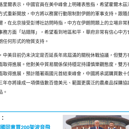
格里爾表示，中國官員在美中峰會上明確表態指，希望霍爾木茲
方式重新開放，中方將以務實行動限制對伊朗的軍事支持。跟隨
爾，在北京接受彭博社訪問時指，中方在伊朗問題上的立場非常
事務方面「站錯隊」，希望看到地區和平，華府非常有信心中方
朗任何形式的物質支持。
，中美目前仍未決定是否延長年底屆滿的關稅休戰協議，但雙方
面取得進展。他對美中貿易關係保持穩定持謹慎樂觀態度，雙方
面取得進展，預計隨著兩國元首結束峰會，中國將承諾購買數十
三年亦將達成一項價值數百億美元、範圍更廣泛的農產品採購協
品。
：
國同意買200架波音飛