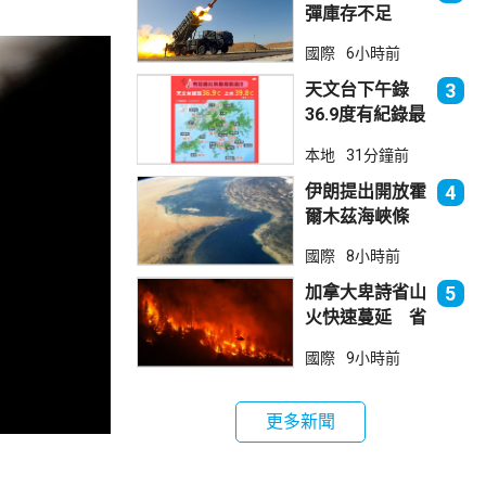
彈庫存不足
1700枚 副防
國際
6小時前
長促加快生產武
器
天文台下午錄
3
36.9度有紀錄最
高溫 上水39.8
本地
31分鐘前
度境內最高
伊朗提出開放霍
4
爾木茲海峽條
件 包括撤軍及
國際
8小時前
賠償等
加拿大卑詩省山
5
火快速蔓延 省
長宣布進入緊急
國際
9小時前
狀態
更多新聞