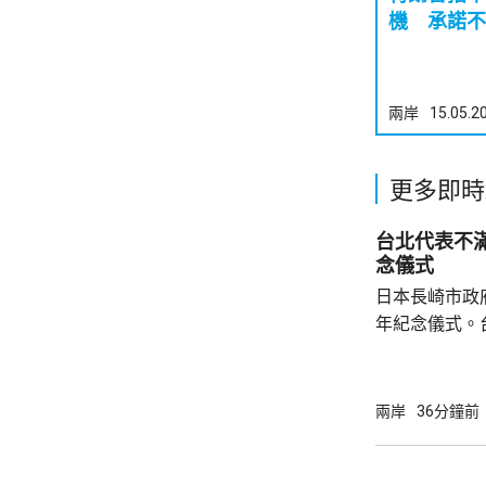
機 承諾不
兩岸
15.05.2
更多即時
台北代表不滿席位安
念儀式
日本長崎市政
年紀念儀式。
逸洋，不滿席
儀式。 他指，長崎市政府將台灣代表座位安排
在使節團區域
兩岸
36分鐘前
發聲明抗議，