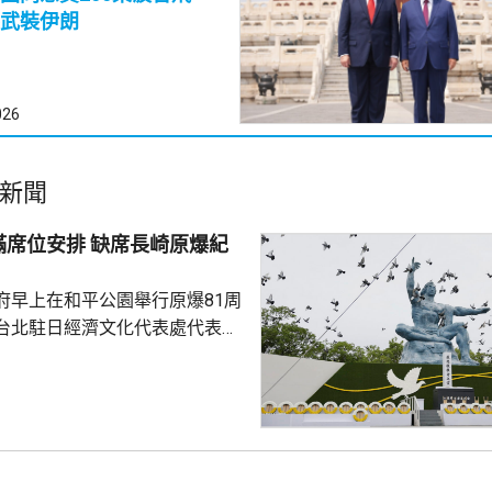
武裝伊朗
026
新聞
排 缺席長崎原爆紀
府早上在和平公園舉行原爆81周
台北駐日經濟文化代表處代表李
位安排，以有損尊嚴為由，缺席
外，刻意矮化台灣地位；代表處
聲稱受不公待遇。