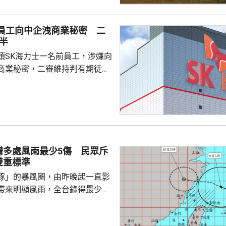
億元新台幣；第二多是「特別預
0億元新台幣。
前員工向中企洩商業秘密 二
半
頭SK海力士一名前員工，涉嫌向
商業秘密，二審維持判有期徒刑
國法人期間，從公司文檔管理系統
業秘密資料，包括公司的圖形傳
技術，再編寫簡歷作為跳槽至中
思技術公司之用，違反南韓的
護法》與背信罪。二審法院指，
灣多處風雨最少5傷 民眾斥
業秘密是公司多年投入大量資源
雙重標準
如果從輕處罰，將...
豚」的暴風圈，由昨晚起一直影
帶來明顯風雨，全台錄得最少
、5人受傷。氣象署部門指，白海豚
不會碰觸到台灣本島陸地，預料