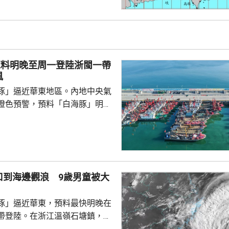
警報，但在外圍環流影響下，北
仍然會有大雨至大豪雨；其中台
的雨量累計超過200毫米，台中
0毫米，預料北部地區雨勢要到今
和桃園市的
豚料明晚至周一登陸浙閩一帶
，網上有民眾批評...
風
豚」逼近華東地區。內地中央氣
橙色預警，預料「白海豚」明晚
在浙江舟山到福建福鼎一帶沿海
心經過的海域風力將達13至15
至17級；浙江、上海、江蘇等地，
大到暴雨，局部地區會有大暴
0至220毫米；未來三日華東地
口到海邊觀浪 9歲男童被大
部分地區累計雨量可達200至
江東部局部更將超過600毫米。
豚」逼近華東，預料最快明晚在
，「白海豚...
帶登陸。在浙江溫嶺石塘鎮，有
警告到海邊觀浪，當中一名9歲