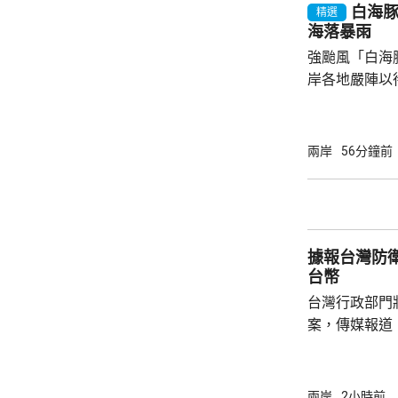
白海
精選
海落暴雨
強颱風「白海
岸各地嚴陣以
至最高級別的
預料「白海豚
浙江舟山到福
兩岸
56分鐘前
最大可能是浙
台就指，「白
江玉環到溫嶺一帶沿海
經過的海域，
據報台灣防衛
15至16級。杭
台幣
台灣行政部門
案，傳媒報道
經濟增長超過3
台幣，創歷來
一。 防務主管部門的撥款佔預算最大部分、有
兩岸
2小時前