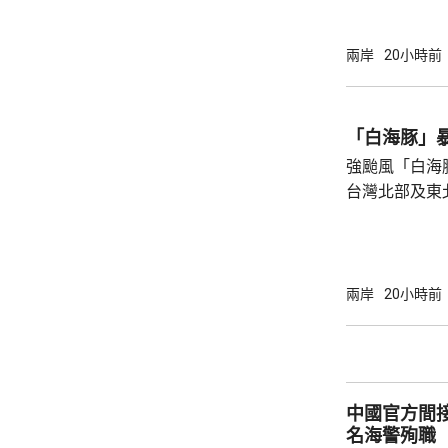
男童被大浪捲
是一家人的兩
兩岸
20小時前
四人試圖通過
浪消退後只有
石塘鎮政府證
「白海豚」
強颱風「白海
台灣北部及東
塌，亦有建築
現龍捲風；基
浸，水深至小腿。 氣象部門預測，
的強度將減弱
兩岸
20小時前
山區及北部將
新竹及苗栗山
達300毫米
暫停。
中國官方間接
名海警殉職