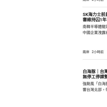
超過7000
算」，有240
SK海力士
審維持囚1年
南韓半導體龍
中國企業洩露
1年半。 涉案姓金的被告，被指2022年在任職
SK海力士中
打印和拍攝商
兩岸
2小時前
感器相關尖端
國華為旗下海
《產業技術保
白海豚｜台
被告洩露的商
無停工停課
而取得的成果，
強颱風「白海
響台灣北部，
138宗災情
暴風圈縮小，