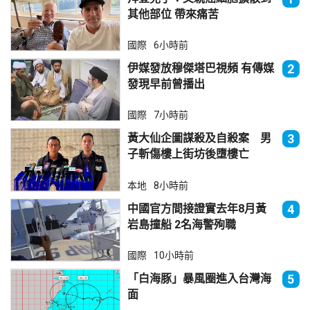
其他部位 帶來痛苦
國際
6小時前
伊媒發放穆傑塔巴視頻 有傳媒
2
發現早前曾播出
國際
7小時前
黃大仙企圖謀殺及自殺案 男
3
子斬傷樓上街坊後墮樓亡
本地
8小時前
中國官方間接證實去年8月黃
4
岩島撞船 2名海警殉職
國際
10小時前
「白海豚」暴風圈進入台灣海
5
面