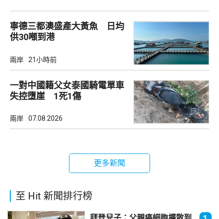
寧德三都澳盛產大黃魚 日均
供30噸到港
兩岸
21小時前
一對中國籍父女泰國騎電單車
失控墮崖 1死1傷
兩岸
07.08.2026
更多新聞
至 Hit 新聞排行榜
拜登兒子：父親癌細胞擴散到
1