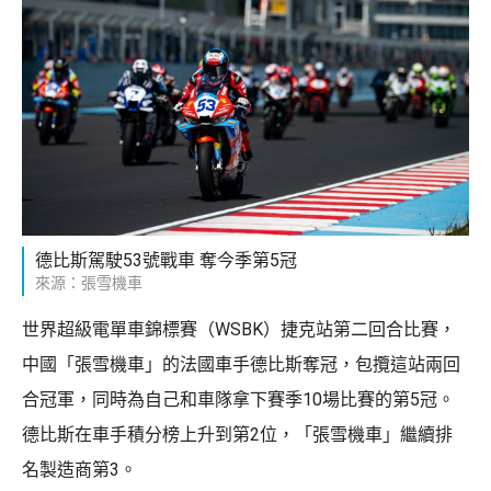
德比斯駕駛53號戰車 奪今季第5冠
來源：張雪機車
世界超級電單車錦標賽（WSBK）捷克站第二回合比賽，
中國「張雪機車」的法國車手德比斯奪冠，包攬這站兩回
合冠軍，同時為自己和車隊拿下賽季10場比賽的第5冠。
德比斯在車手積分榜上升到第2位，「張雪機車」繼續排
名製造商第3。