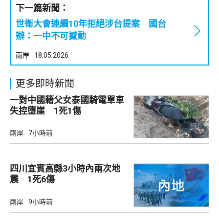
下一篇新聞：
世衛大會連續10年拒絕涉台提案 國台
辦：一中不可撼動
兩岸
18.05.2026
更多即時新聞
一對中國籍父女泰國騎電單車
失控墮崖 1死1傷
兩岸
7小時前
四川宜賓高縣3小時內兩次地
震 1死6傷
兩岸
9小時前