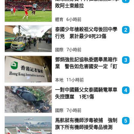
敗阿士東維拉
體育
6小時前
泰國少年槍殺祖父母後回中學
2
行兇 累計最少8死23傷
國際
7小時前
鄧炳強批記協執委選舉黑箱作
3
業 警告如危害國安一定「釘
死你」
本地
11小時前
一對中國籍父女泰國騎電單車
4
失控墮崖 1死1傷
國際
7小時前
馬航就有機師涉毒被捕 強制
5
旗下所有機師接受毒品檢測