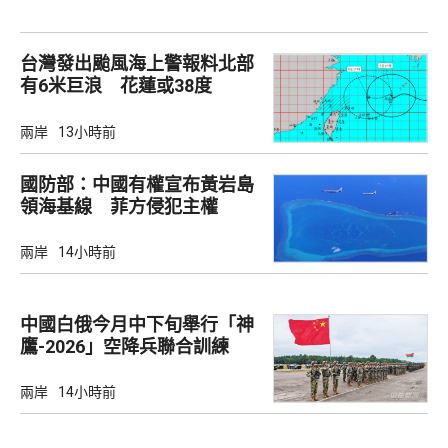
台灣發出颱風海上警報料北部
有6米巨浪 花蓮或38度
兩岸
13小時前
國防部：中國有權宣布黃岩島
領海基線 菲方侵犯主權
兩岸
14小時前
中國白俄今月中下旬舉行「神
鷹-2026」空降兵聯合訓練
兩岸
14小時前