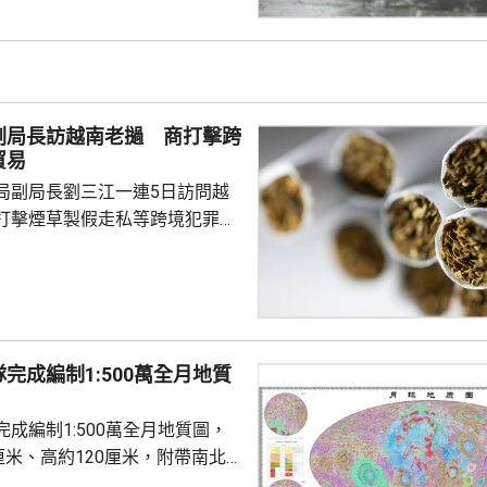
周四開始，累計最大降雨量
，逾3700戶、近1萬人受災，當地啟
急響應，正妥善安置附近區域轉
量搶修道路並恢復通信。 渭南
出災情，有山泥傾瀉導致民房倒
副局長訪越南老撾 商打擊跨
蹤，當局正搜...
貿易
局副局長劉三江一連5日訪問越
打擊煙草製假走私等跨境犯罪和
，與兩國有關部門深入交流，期
地海關總局及工貿部負責人舉行
加強執法協作和情報信息互通、
製假走私跨境犯罪、從嚴查處仿
煙商標違法行為等深入交流。劉
完成編制1:500萬全月地質
充分發揮北部灣海域聯合巡邏機
共享和情報互通。 劉三江在
成編制1:500萬全月地質圖，
安部有關負責人舉行工作...
厘米、高約120厘米，附帶南北
，精準標注逾1.3萬個撞擊坑和