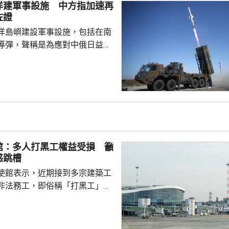
洋建軍事設施 中方指加速再
對日本的核保護、圖謀突破「無
佐證
相官邸高官甚至叫囂謀...
洋島嶼建設軍事設施，包括在南
導彈，聲稱是為應對中俄日益頻
。中國外交部發言人林劍批評日
加速再軍事化的又一佐證，敦促
抹黑，切實反躬自省，認真汲取
在錯誤道路越走越遠。 林劍
日本肆意侵略擴張，犯下滔天罪
國和世界帶來深重災難，時至今
省歷史，還故技重施，不斷炮製
館：多人打黑工權益受損 籲
虛假敘事，掩蓋持續強軍擴...
惑跳槽
使館表示，近期接到多宗建築工
非法務工，即俗稱「打黑工」，
侵害的案件報告，提醒在當地的
嚴格遵守中國和以色列勞務合作
地法律規定，簽訂正規勞務合