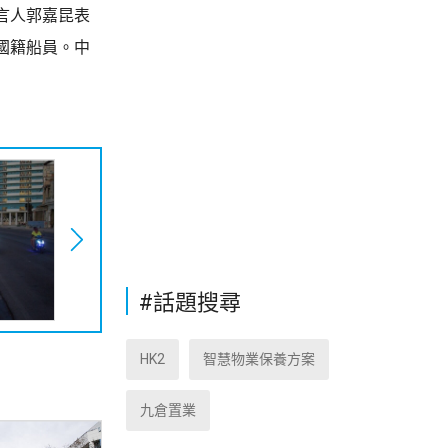
言人郭嘉昆表
國籍船員。中
#話題搜尋
HK2
智慧物業保養方案
九倉置業