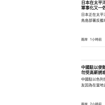
日本在太平
尋求美國強化
軍事化又一
核三原則」，首
日本正在太平
鳥島部署反艦
繁的軍事行動
方有關行徑是
日方停止造謠
兩岸
1小時前
歷史教訓，不要
說，二戰時期
行，為亞洲鄰
日不僅拒絕反
中國駐以使
周邊國家威脅等
勿受高薪誘
中國駐以色列
友因為在當地
而導致權益受
建築工人務必
政策要求和當
兩岸
2小時前