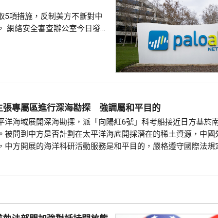
取5項措施，反制美方不斷對中
， 網絡安全審查辦公室今日發公
全公司、派拓（Palo Alto
s）在華銷售產品啟動網絡安全審查。
障關鍵信息基礎設施安全穩定運
安全風險隱患，維護國家安全，
全法》及《網絡安全法》，對派
查。 商務部昨日宣布對
主張專屬區進行深海勘探 強調屬和平目的
反制措施，包括加強無人機相關
平洋海域展開深海勘探，派「向陽紅6號」科考船接近日方基於
...
。被問到中方是否計劃在太平洋海底開採潛在的稀土資源，中國
，中方開展的海洋科研活動服務是和平目的，嚴格遵守國際法規
認知、促進國際社會整體利益。 至於中國航母「遼寧艦」去年6月進
，林劍強調，中國一貫奉行防禦性國防政策，中國軍艦在有關海