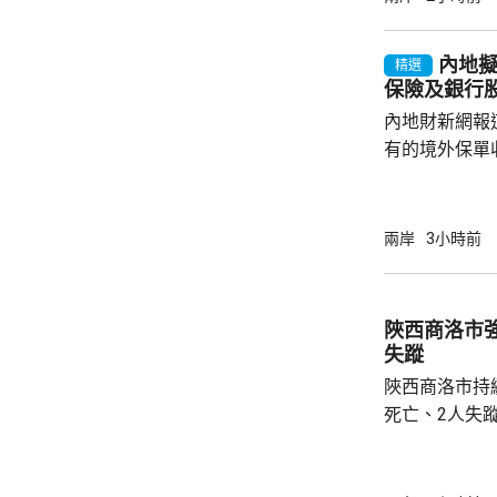
同，並投保相
工，踏實賺錢
內地
精選
和高薪誘惑，輕易跳槽。
保險及銀行
注以色列方面
內地財新網報
越嚴厲的清理整
有的境外保單
香港保單的分
指，北京及杭
施未普遍推行
兩岸
3小時前
報道引述稅務
士指出，現時
保單分紅，以
陜西商洛市
被視為是堵塞
失蹤
亦反映內地對居
陜西商洛市持
死亡、2人失
防汛指揮部指
水時，被突發