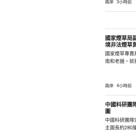
連場暴雨由上
兩岸
3小時前
321.4毫米
動三級防汛應
移群眾，組織力
市潼關縣亦傳
國家煙草局
塌，最少1人失
境非法煙草
國家煙草專賣
南和老撾，就
深化執法合作
間在越南與當
工作會談，就
兩岸
4小時前
嚴厲打擊煙草
冒中國品牌捲
中國科研團隊
三江說，希望
圖
制作用，深化信息
中國科研團隊完
老撾亦與當地公
主圖長約280
極局部地質圖