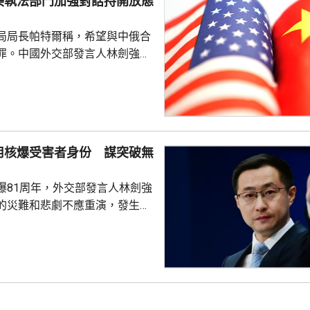
美執法部門加強對話持開放態
局局長帕特爾稱，希望與中俄合
罪。中國外交部發言人林劍強
美國執法部門加強對話溝通持開
繼續本著平等、尊重和互惠精
展執法領域合作。至於雙方是否
行動和人員交流，要向主管部門
用核爆受害者身份 謀突破無
爆81周年，外交部發言人林劍強
的災難和悲劇不應重演，發生核
更應反思銘記，日本軍國主義侵
長鳴。 林劍批評，日本
篡改歷史事實，政治利用「核爆
標籤博取國際同情，刻意淡化日
家造成數千萬人民傷亡，妄圖洗
執政當局近來更企圖整軍擴武，