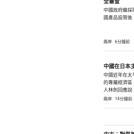
全審查
中國政府繼採
國產品設限後
告，對美國網絡安
Network
公告指，為保
兩岸
6分鐘前
行，防範網絡
依據《國家安
拓產品實施網絡安全審
中國在日本
美國採取5項
中國近年在太
兩用物項對出口管
的專屬經濟區
人林劍回應說
升全人類對海洋的科學
兩岸
14分鐘前
入太平洋區域
符...