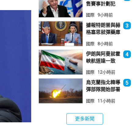
售賽事計劃犯
錯 惟仍全力支
國際
9小時前
持恩芬天奴
據報特朗普與赫
3
格塞思就彈藥庫
存問題爭執
國際
8小時前
伊朗與阿曼就霍
4
峽航道達一致
大部分經伊朗領
國際
12小時前
海
烏克蘭指北韓導
5
彈部隊開始部署
在俄羅斯西部地
國際
11小時前
區
更多新聞