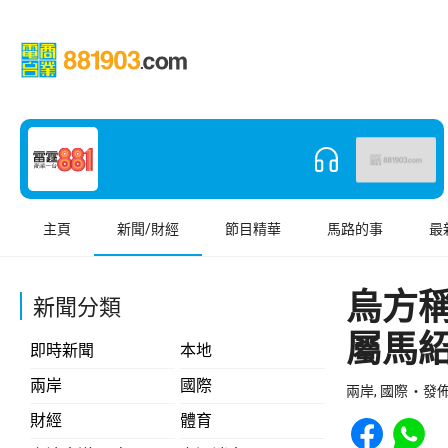
主頁
新聞/財經
節目精華
馬路的事
最
烏方
新聞分類
屬馬
即時新聞
本地
兩岸
國際
兩岸, 國際
發佈 
Share to Face
Share t
財經
體育