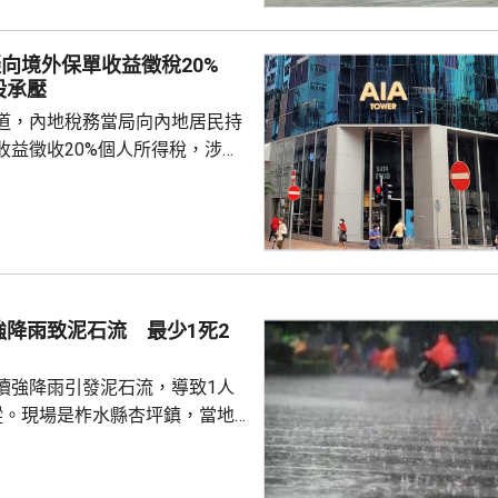
應保險，持有效工作簽證合法務
，切勿輕信不法分子的虛假宣傳
擬向境外保單收益徵稅20%
 使館呼籲，要特別關
股承壓
對「打黑工」行為，正採取越來
道，內地稅務當局向內地居民持
頓和打擊，凡被查處者均會...
收益徵收20%個人所得稅，涉及
紅及預繳保費利息等收益。報道
州已有初步執法個案，但目前措
，具體適用範圍有待官方說明。
律師、商業銀行及香港保險業人
被納入徵稅範圍的主要包括香港
及預繳保費所產生的利息收益，
強降雨致泥石流 最少1死2
長期存在的跨境稅務監管漏洞，
民境外資產及資金流動...
續強降雨引發泥石流，導致1人
蹤。現場是柞水縣杏坪鎮，當地
，1戶群眾昨日清理房屋旁邊積
泥石流掩埋，當局正展開搜救。