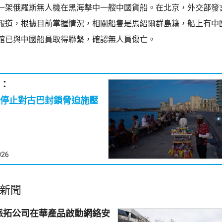
一架俄羅斯無人機在黑海擊中一艘中國貨船。在北京，外交部發
報道，根據目前掌握情況，相關船隻是馬紹爾群島籍，船上有中
館已與中國船員取得聯繫，確認無人員傷亡。
：
停止對古巴封鎖脅迫施壓
026
新聞
派拓公司在華產品啟動網絡安