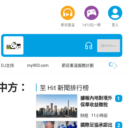
節目重溫
1872玩一陣
登入
搜尋
DJ主持
my903.com
節目重溫服務計劃
中方：
至 Hit 新聞排行榜
據報內地對境外
1
保單收益徵稅
20% 保誠滙控
財經
11小時前
倫敦股價急跌
國際足協承認出
2