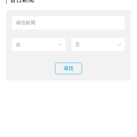
昔日新聞
尋找