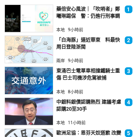
藥倍安心風波｜「吹哨者」鄭
1
曦琳踢保 警：仍進行刑事調
查
本地
9小時前
「白海豚」逼近華東 料最快
2
周日登陸浙閩
兩岸
9小時前
東涌巴士電單車相撞鐵騎士重
3
傷 巴士司機涉危駕被捕
本地
8小時前
中銀料銀債認購熱烈 建議考慮
4
認購20至30手
本地
11小時前
歐洲足協：恩芬天奴道歉 改變
5