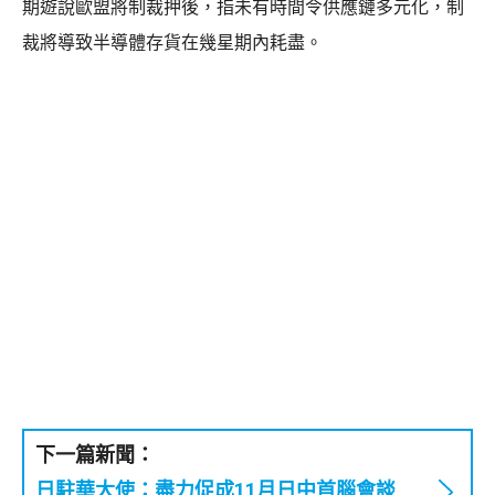
期遊說歐盟將制裁押後，指未有時間令供應鏈多元化，制
裁將導致半導體存貨在幾星期內耗盡。
下一篇新聞：
日駐華大使：盡力促成11月日中首腦會談