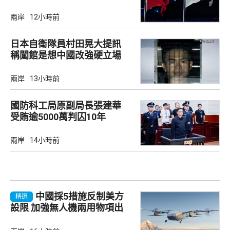
兩岸
12小時前
日本自衛隊員村田晃大提訊
稱闖館是想中國改強硬立場
兩岸
13小時前
國防科工局原副局長張建華
受賄逾5000萬判囚10年
兩岸
14小時前
中國採5措施反制美方
精選
設限 加強無人機兩用物項出
口管制