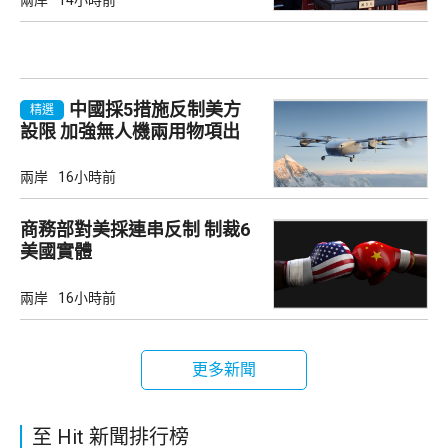
兩岸
14小時前
中國採5措施反制美方
精選
設限 加強無人機兩用物項出
口管制
兩岸
16小時前
商務部對美採連串反制 制裁6
美國實體
兩岸
16小時前
更多新聞
至 Hit 新聞排行榜