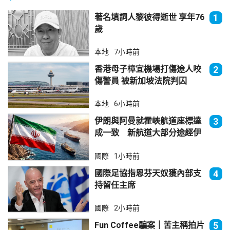
著名填詞人黎彼得逝世 享年76
1
歲
本地
7小時前
香港母子樟宜機場打傷途人咬
2
傷警員 被新加坡法院判囚
本地
6小時前
伊朗與阿曼就霍峽航道座標達
3
成一致 新航道大部分途經伊
朗領海
國際
1小時前
國際足協指恩芬天奴獲內部支
4
持留任主席
國際
2小時前
Fun Coffee騙案｜苦主稱拍片
5