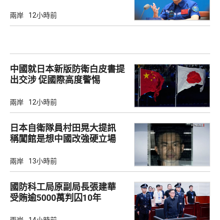
兩岸
12小時前
中國就日本新版防衛白皮書提
出交涉 促國際高度警惕
兩岸
12小時前
日本自衛隊員村田晃大提訊
稱闖館是想中國改強硬立場
兩岸
13小時前
國防科工局原副局長張建華
受賄逾5000萬判囚10年