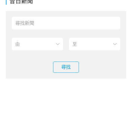
昔日新聞
尋找