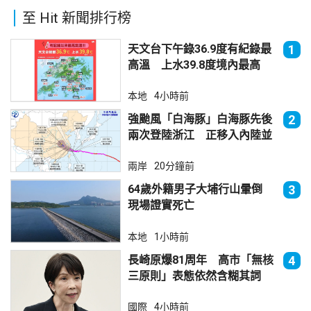
至 Hit 新聞排行榜
天文台下午錄36.9度有紀錄最
1
高溫 上水39.8度境內最高
本地
4小時前
強颱風「白海豚」白海豚先後
2
兩次登陸浙江 正移入內陸並
減弱
兩岸
20分鐘前
64歲外籍男子大埔行山暈倒
3
現場證實死亡
本地
1小時前
長崎原爆81周年 高市「無核
4
三原則」表態依然含糊其詞
國際
4小時前