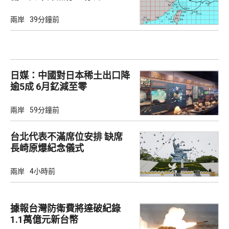
兩岸
39分鐘前
日媒：中國對日本稀土出口降
逾5成 6月釔減至零
兩岸
59分鐘前
台北代表不滿席位安排 缺席
長崎原爆紀念儀式
兩岸
4小時前
據報台灣防衛費將達破紀錄
1.1萬億元新台幣