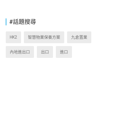
#話題搜尋
HK2
智慧物業保養方案
九倉置業
內地進出口
出口
進口