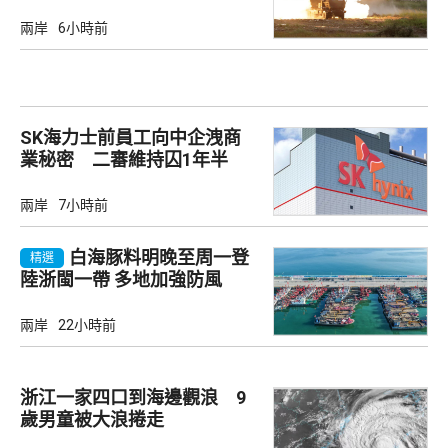
兩岸
6小時前
SK海力士前員工向中企洩商
業秘密 二審維持囚1年半
兩岸
7小時前
白海豚料明晚至周一登
精選
陸浙閩一帶 多地加強防風
兩岸
22小時前
浙江一家四口到海邊觀浪 9
歲男童被大浪捲走