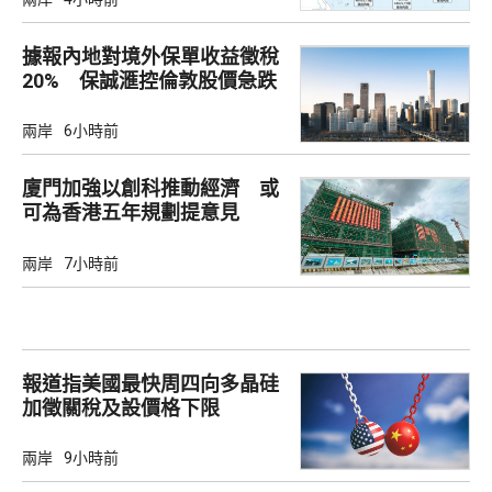
據報內地對境外保單收益徵稅
20% 保誠滙控倫敦股價急跌
兩岸
6小時前
廈門加強以創科推動經濟 或
可為香港五年規劃提意見
兩岸
7小時前
報道指美國最快周四向多晶硅
加徵關稅及設價格下限
兩岸
9小時前