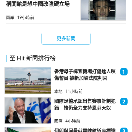
稱闖館是想中國改強硬立場
兩岸
19小時前
更多新聞
至 Hit 新聞排行榜
香港母子樟宜機場打傷途人咬
1
傷警員 被新加坡法院判囚
本地
11小時前
國際足協承認出售賽事計劃犯
2
錯 惟仍全力支持恩芬天奴
國際
4小時前
伊朗與阿曼就霍峽航道座標達
3