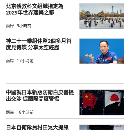
北京獲教科文組織指定為
2029年世界建築之都
兩岸
9小時前
神二十一乘組休整2個多月首
度見傳媒 分享太空經歷
兩岸
17小時前
中國就日本新版防衛白皮書提
出交涉 促國際高度警惕
兩岸
18小時前
日本自衛隊員村田晃大提訊