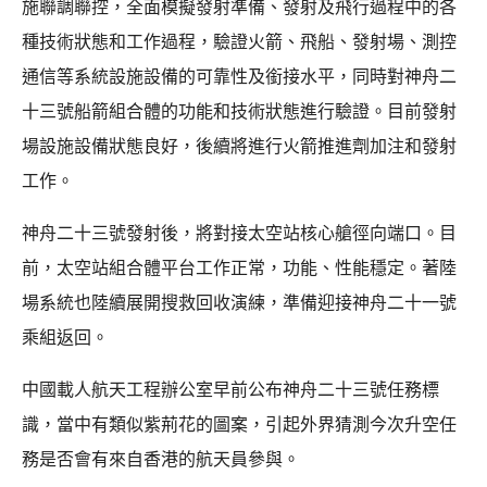
施聯調聯控，全面模擬發射準備、發射及飛行過程中的各
種技術狀態和工作過程，驗證火箭、飛船、發射場、測控
通信等系統設施設備的可靠性及銜接水平，同時對神舟二
十三號船箭組合體的功能和技術狀態進行驗證。目前發射
場設施設備狀態良好，後續將進行火箭推進劑加注和發射
工作。
神舟二十三號發射後，將對接太空站核心艙徑向端口。目
前，太空站組合體平台工作正常，功能、性能穩定。著陸
場系統也陸續展開搜救回收演練，準備迎接神舟二十一號
乘組返回。
中國載人航天工程辦公室早前公布神舟二十三號任務標
識，當中有類似紫荊花的圖案，引起外界猜測今次升空任
務是否會有來自香港的航天員參與。