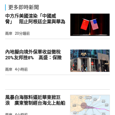
更多即時新聞
中方斥美國渲染「中國威
脅」 阻止阿根廷企業與華為
合作
兩岸
20分鐘前
內地擬向境外保單收益徵稅
20%友邦挫8% 高盛：保險
股短期受壓
兩岸
4小時前
風暴白海豚料逼近華東掀巨
浪 廣東管制經台海北上船舶
兩岸
4小時前