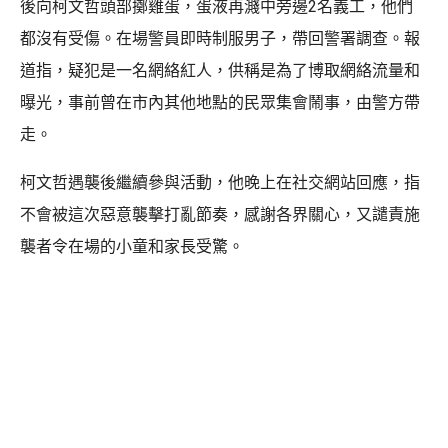
後向柯文哲頭部擲雞蛋，蛋液再濺中旁邊2名義工，他們
都沒有受傷。在場警員即時制服男子，帶回警署調查。報
道指，疑犯是一名網絡紅人，供稱是為了博取網絡流量和
曝光，事前曾在市內其他地點的民眾集會鬧事，由警方帶
走。
柯文哲遇襲後繼續參與活動，他晚上在社交網站回應，指
不會被這次惡意襲擊打亂節奏，感謝各界關心，又譴責施
襲者令在場的小童和家長受驚。