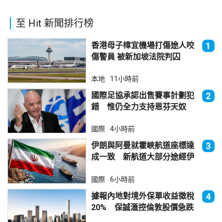
至 Hit 新聞排行榜
香港母子樟宜機場打傷途人咬
1
傷警員 被新加坡法院判囚
本地
11小時前
國際足協承認出售賽事計劃犯
2
錯 惟仍全力支持恩芬天奴
國際
4小時前
伊朗與阿曼就霍峽航道座標達
3
成一致 新航道大部分途經伊
朗領海
國際
6小時前
據報內地對境外保單收益徵稅
4
20% 保誠滙控倫敦股價急跌