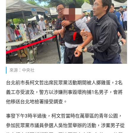
來源：中央社
台北前市長柯文哲出席民眾黨活動期間被人擲雞蛋，2名
義工亦受波及，警方以涉嫌刑事毀壞拘捕1名男子，會將
他移送台北地檢署接受調查。
事發下午3時半過後，柯文哲當時在萬華區的青年公園，
參加民眾黨市議員參選人吳怡萱舉辦的活動，涉案男子從