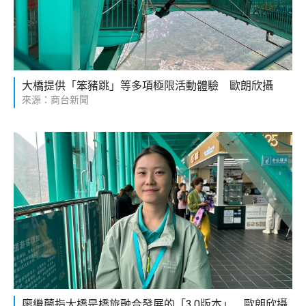
大橋提供「笨豬跳」等多項極限活動體驗 歐朗欣攝
來源：商台新聞
廖繼蘭指大橋是橋旅融合發展的「3.0版本」 歐朗欣攝