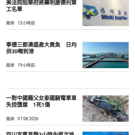
美法院阻華府將藥明康德列軍
工名單
兩岸
12小時前
寧德三都澳盛產大黃魚 日均
供30噸到港
兩岸
19小時前
一對中國籍父女泰國騎電單車
失控墮崖 1死1傷
兩岸
07.08.2026
四川宜賓高縣3小時內兩次地