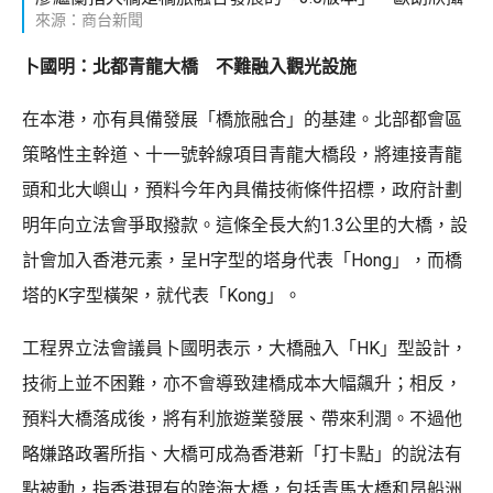
來源：商台新聞
卜國明：北都青龍大橋 不難融入觀光設施
在本港，亦有具備發展「橋旅融合」的基建。北部都會區
策略性主幹道、十一號幹線項目青龍大橋段，將連接青龍
頭和北大嶼山，預料今年內具備技術條件招標，政府計劃
明年向立法會爭取撥款。這條全長大約1.3公里的大橋，設
計會加入香港元素，呈H字型的塔身代表「Hong」，而橋
塔的K字型橫架，就代表「Kong」。
工程界立法會議員卜國明表示，大橋融入「HK」型設計，
技術上並不困難，亦不會導致建橋成本大幅飆升；相反，
預料大橋落成後，將有利旅遊業發展、帶來利潤。不過他
略嫌路政署所指、大橋可成為香港新「打卡點」的說法有
點被動，指香港現有的跨海大橋，包括青馬大橋和昂船洲