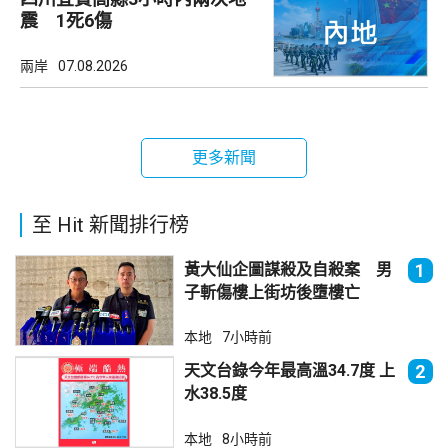
震 1死6傷
兩岸
07.08.2026
更多新聞
至 Hit 新聞排行榜
黃大仙企圖謀殺及自殺案 男
1
子斬傷樓上街坊後墮樓亡
本地
7小時前
天文台錄今年最高溫34.7度 上
2
水38.5度
本地
8小時前