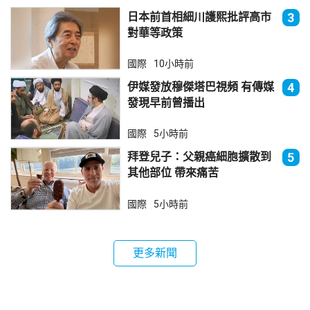
日本前首相細川護熙批評高市
3
對華等政策
國際
10小時前
伊媒發放穆傑塔巴視頻 有傳媒
4
發現早前曾播出
國際
5小時前
拜登兒子：父親癌細胞擴散到
5
其他部位 帶來痛苦
國際
5小時前
更多新聞