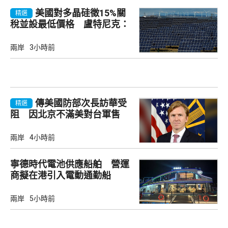
美國對多晶硅徵15%關
精選
稅並設最低價格 盧特尼克：
中國無法再傾銷
兩岸
3小時前
傳美國防部次長訪華受
精選
阻 因北京不滿美對台軍售
兩岸
4小時前
寧德時代電池供應船舶 營運
商擬在港引入電動通勤船
兩岸
5小時前