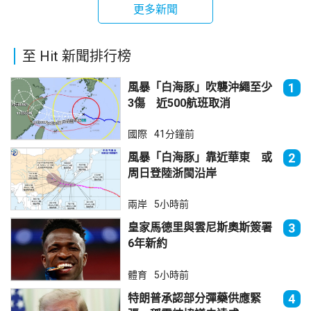
更多新聞
至 Hit 新聞排行榜
風暴「白海豚」吹襲沖繩至少
1
3傷 近500航班取消
國際
41分鐘前
風暴「白海豚」靠近華東 或
2
周日登陸浙閩沿岸
兩岸
5小時前
皇家馬德里與雲尼斯奧斯簽署
3
6年新約
體育
5小時前
特朗普承認部分彈藥供應緊
4