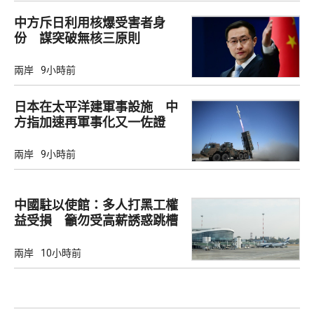
中方斥日利用核爆受害者身
份 謀突破無核三原則
兩岸
9小時前
日本在太平洋建軍事設施 中
方指加速再軍事化又一佐證
兩岸
9小時前
中國駐以使館：多人打黑工權
益受損 籲勿受高薪誘惑跳槽
兩岸
10小時前