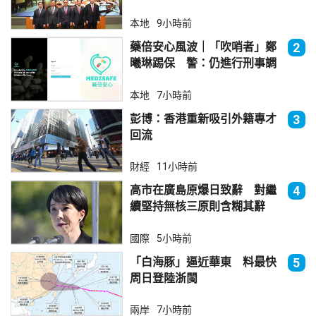
本地
9小時前
藥倍安心風波｜「吹哨者」鄭
2
曦琳踢保 警：仍進行刑事調
查
本地
7小時前
彭博：香港重新吸引外籍專才
3
回流
財經
11小時前
高市在廣島原爆日致辭 對繼
4
續堅持無核三原則含糊其辭
國際
5小時前
「白海豚」逼近華東 料最快
5
周日登陸浙閩
兩岸
7小時前