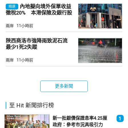
內地擬向境外保單收益
精選
徵稅20% 本港保險及銀行股
承壓
兩岸
11小時前
陜西商洛市強降雨致泥石流
最少1死2失蹤
兩岸
11小時前
更多新聞
至 Hit 新聞排行榜
新一批銀債保證息率4.25厘
1
政府：參考市況具吸引力