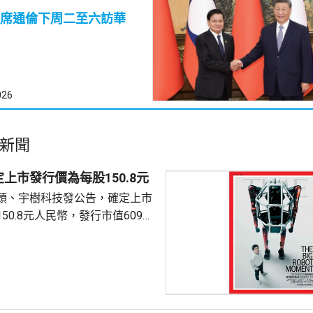
席通倫下周二至六訪華
026
新聞
上市發行價為每股150.8元
頭、宇樹科技發公告，確定上市
50.8元人民幣，發行市值609億
下申購日為下周一，繳款截止日
上發行相結合的方式進行，擬公
040多萬股，擬發行數量佔發行後
0%。網上初始發行數量為647