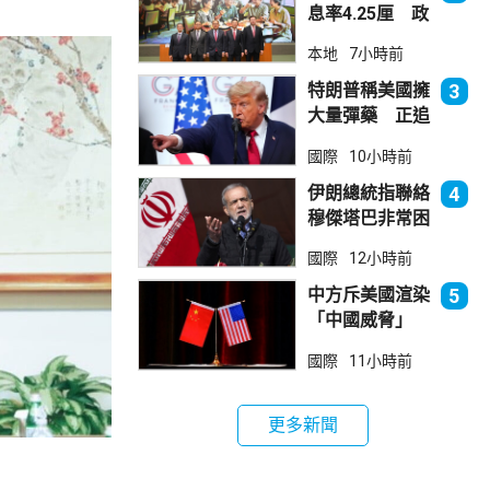
息率4.25厘 政
府：參考市況具
本地
7小時前
吸引力
特朗普稱美國擁
3
大量彈藥 正追
捕叛國「洩密
國際
10小時前
者」
伊朗總統指聯絡
4
穆傑塔巴非常困
難 斥有人試圖
國際
12小時前
製造分裂
中方斥美國渲染
5
「中國威脅」
阻止阿根廷企業
國際
11小時前
與華為合作
更多新聞