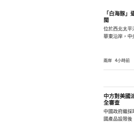
萬股，網下初
戰略配售數量
「白海豚」
樹科技總股本..
閩
位於西北太平
華東沿岸，中
計「白海豚」
海，之後移動
一早上在浙江
兩岸
4小時前
12至14級。 中央氣象台研判，「白海豚」登
陸後繼續向西
西行，在南方
統結合，可能
中方對美國
雨影響。國家海
全審查
中國政府繼採
國產品設限後
告，對美國網絡安
Network