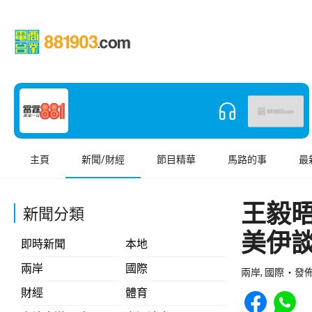
主頁
新聞/財經
節目精華
馬路的事
最
王毅
新聞分類
美伊
即時新聞
本地
兩岸
國際
兩岸, 國際
發佈 
Share to Face
Share t
財經
體育