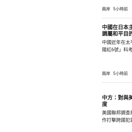
公告指，為保
兩岸
5小時前
行，防範網絡
依據《國家安
中國在日本
拓產品實施網絡安全審
調屬和平目
美國採取5項
中國近年在太
兩用物項對出口管
陽紅6號」科
的專屬經濟區
海底開採潛在
林劍回應說，
兩岸
5小時前
和平目的，嚴
人類對海洋的
益。 至於中國航母「遼寧艦」去年6月進入太
中方：對與
平洋區域，林
度
防政策，中國軍
美國聯邦調查
作打擊跨國犯
調，中方對與