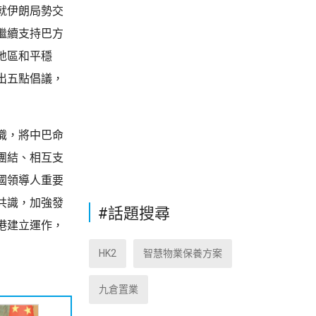
就伊朗局勢交
繼續支持巴方
地區和平穩
出五點倡議，
識，將中巴命
團結、相互支
國領導人重要
共識，加強發
#話題搜尋
港建立運作，
HK2
智慧物業保養方案
九倉置業