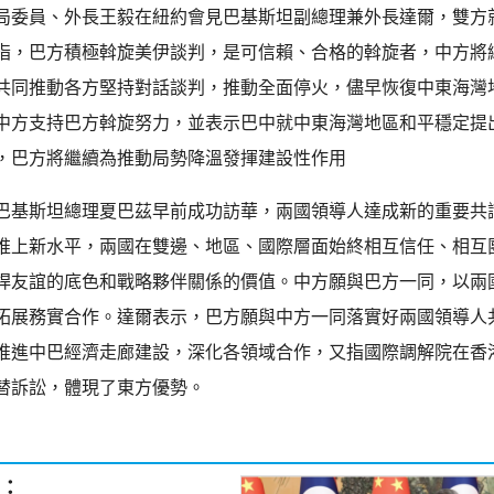
局委員、外長王毅在紐約會見巴基斯坦副總理兼外長達爾，雙方
指，巴方積極斡旋美伊談判，是可信賴、合格的斡旋者，中方將
共同推動各方堅持對話談判，推動全面停火，儘早恢復中東海灣
中方支持巴方斡旋努力，並表示巴中就中東海灣地區和平穩定提
，巴方將繼續為推動局勢降溫發揮建設性作用
巴基斯坦總理夏巴茲早前成功訪華，兩國領導人達成新的重要共
推上新水平，兩國在雙邊、地區、國際層面始終相互信任、相互
桿友誼的底色和戰略夥伴關係的價值。中方願與巴方一同，以兩
拓展務實合作。達爾表示，巴方願與中方一同落實好兩國領導人
推進中巴經濟走廊建設，深化各領域合作，又指國際調解院在香
代替訴訟，體現了東方優勢。
：