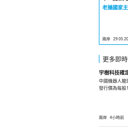
老撾國家主
兩岸
29.05.2
更多即時
宇樹科技確定
中國機器人龍
發行價為每股1
元。網上及網
為下周三。 宇樹科技今次IPO採用戰略配售、
網下發行與網
開發行新股4
兩岸
4小時前
總股本比例為1