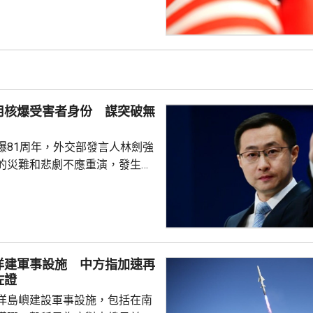
繼續本著平等、尊重和互惠精
展執法領域合作。至於雙方是否
行動和人員交流，要向主管部門
用核爆受害者身份 謀突破無
爆81周年，外交部發言人林劍強
的災難和悲劇不應重演，發生核
更應反思銘記，日本軍國主義侵
長鳴。 林劍批評，日本
篡改歷史事實，政治利用「核爆
標籤博取國際同情，刻意淡化日
家造成數千萬人民傷亡，妄圖洗
洋建軍事設施 中方指加速再
執政當局近來更企圖整軍擴武，
佐證
對日本的核保護、圖謀突破「無
洋島嶼建設軍事設施，包括在南
相官邸高官甚至叫囂謀...