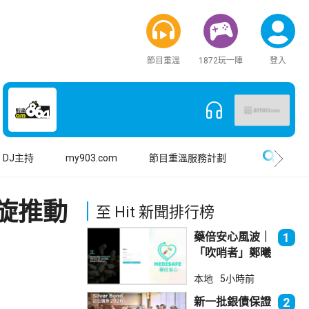
節目重溫
1872玩一陣
登入
搜尋
DJ主持
my903.com
節目重溫服務計劃
旋推動
至 Hit 新聞排行榜
藥倍安心風波｜
1
「吹哨者」鄭曦
琳踢保 警：仍
本地
5小時前
進行刑事調查
新一批銀債保證
2