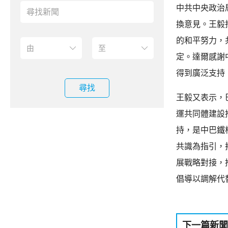
中共中央政治
換意見。王毅
的和平努力，
定。達爾感謝
得到廣泛支持
尋找
王毅又表示，
運共同體建設
持，是中巴鐵
共識為指引，
展戰略對接，
倡導以調解
下一篇新聞