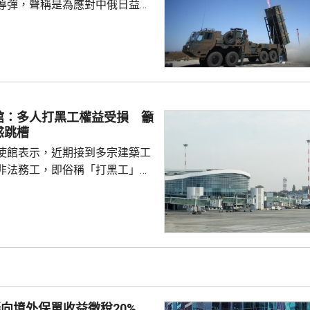
導彈，聲稱是為應對中俄日益頻
。中國外交部發言人林劍批評日
加速再軍事化的又一佐證，敦促
抹黑，切實反躬自省，認真汲取
在錯誤道路越走越遠。 林劍
日本肆意侵略擴張，犯下滔天罪
國和世界帶來深重災難，時至今
館：多人打黑工權益受損 籲
省歷史，還故技重施，不斷炮製
惑跳槽
虛假敘事，掩蓋持續強軍擴...
使館表示，近期接到多宗建築工
非法務工，即俗稱「打黑工」，
侵害的案件報告，提醒在當地的
嚴格遵守中國和以色列勞務合作
地法律規定，簽訂正規勞務合
應保險，持有效工作簽證合法務
，切勿輕信不法分子的虛假宣傳
 使館呼籲，要特別關
對「打黑工」行為，正採取越來
擬向境外保單收益徵稅20%
頓和打擊，凡被查處者均會...