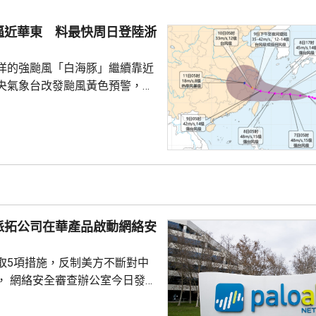
始發行數量為2580多萬股，初始
約為809萬股。發行完成後，宇
逼近華東 料最快周日登陸浙
.
洋的強颱風「白海豚」繼續靠近
央氣象台改發颱風黃色預警，預
明日日間穿過琉球群島後移入東
速度減慢，可能周日下午至下周
到福建北部沿岸地區登陸，風力
北移動，並逐漸減弱；亦有可能
迴旋2至3日；或北上與西風帶系
為北方帶來時間長、範圍大的風
派拓公司在華產品啟動網絡安
洋預報台發布海浪橙...
取5項措施，反制美方不斷對中
， 網絡安全審查辦公室今日發公
全公司、派拓（Palo Alto
s）在華銷售產品啟動網絡安全審查。