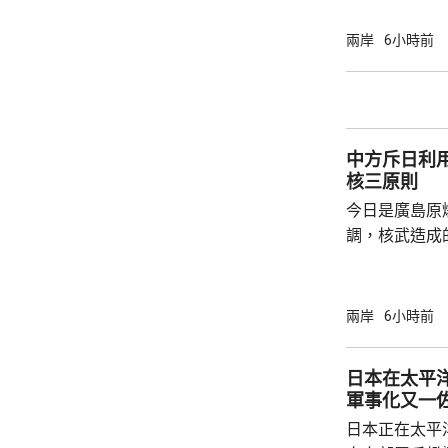
放態度，願意
神，與美方開
兩岸
6小時前
展開聯合抓捕
詢問。
中方斥日利
核三原則
今日是廣島原
調，核武造成
爆的特定背景
略擴張的教訓必須警鐘
右翼勢力長期
兩岸
6小時前
受害者」身份
本侵略周邊國
日本在太平
脫侵略罪責，
軍事化又一
尋求美國強化
日本正在太平
核三原則」，首