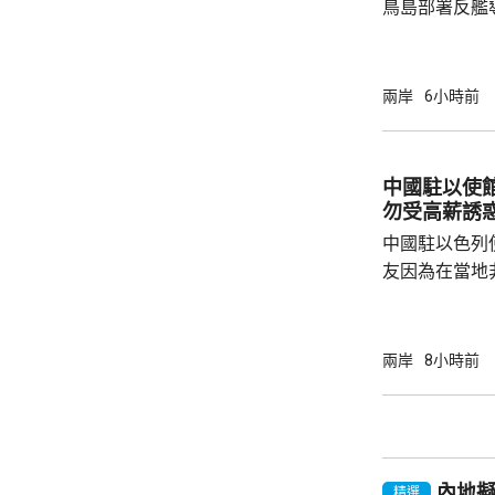
鳥島部署反艦
繁的軍事行動
方有關行徑是
日方停止造謠
兩岸
6小時前
歷史教訓，不要
說，二戰時期
行，為亞洲鄰
中國駐以使
日不僅拒絕反
勿受高薪誘
周邊國家威脅等
中國駐以色列
友因為在當地
而導致權益受
建築工人務必
政策要求和當
兩岸
8小時前
同，並投保相
工，踏實賺錢
和高薪誘惑，輕易跳槽。
注以色列方面
內地
越嚴厲的清理整
精選