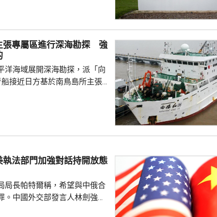
障關鍵信息基礎設施安全穩定運
安全風險隱患，維護國家安全，
全法》及《網絡安全法》，對派
主張專屬區進行深海勘探 強
查。 商務部昨日宣布對
的
反制措施，包括加強無人機相關
平洋海域展開深海勘探，派「向
...
考船接近日方基於南鳥島所主張
。被問到中方是否計劃在太平洋
的稀土資源，中國外交部發言人
中方開展的海洋科研活動服務是
格遵守國際法規定，旨在提升全
科學認知、促進國際社會整體利
美執法部門加強對話持開放態
劍強調，中國一貫奉行防禦性國
艦在有關海域活動完全符...
局局長帕特爾稱，希望與中俄合
罪。中國外交部發言人林劍強
美國執法部門加強對話溝通持開