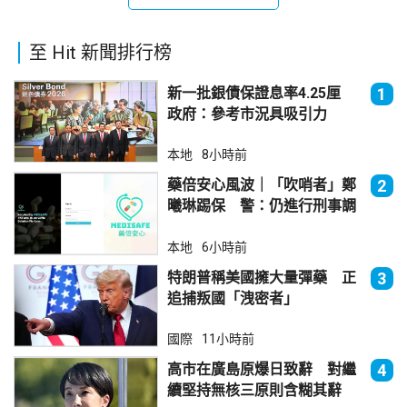
至 Hit 新聞排行榜
新一批銀債保證息率4.25厘
1
政府：參考市況具吸引力
本地
8小時前
藥倍安心風波｜「吹哨者」鄭
2
曦琳踢保 警：仍進行刑事調
查
本地
6小時前
特朗普稱美國擁大量彈藥 正
3
追捕叛國「洩密者」
國際
11小時前
高市在廣島原爆日致辭 對繼
4
續堅持無核三原則含糊其辭