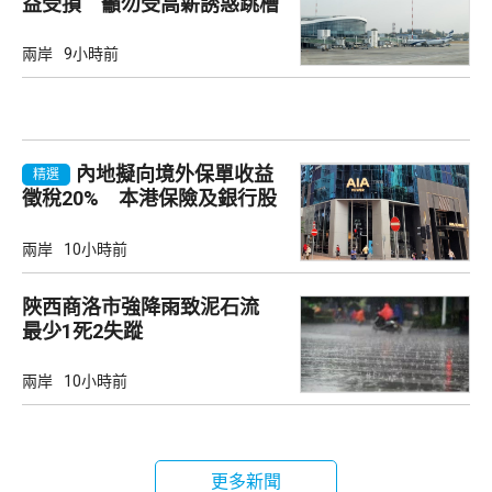
益受損 籲勿受高薪誘惑跳槽
兩岸
9小時前
內地擬向境外保單收益
精選
徵稅20% 本港保險及銀行股
承壓
兩岸
10小時前
陜西商洛市強降雨致泥石流
最少1死2失蹤
兩岸
10小時前
更多新聞