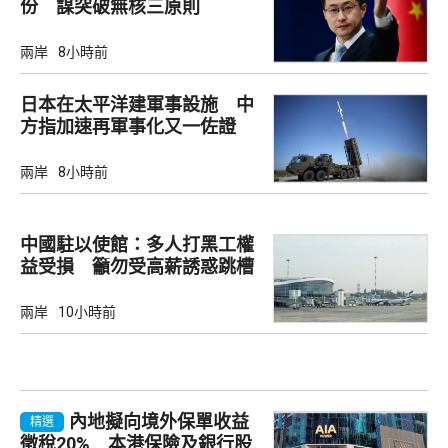
份 謀突破無核三原則
兩岸
8小時前
日本在太平洋建軍事設施 中
方指加速再軍事化又一佐證
兩岸
8小時前
中國駐以使館：多人打黑工權
益受損 籲勿受高薪誘惑跳槽
兩岸
10小時前
內地擬向境外保單收益
精選
徵稅20% 本港保險及銀行股