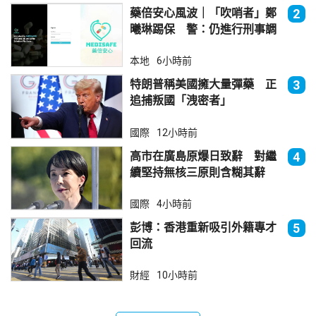
藥倍安心風波｜「吹哨者」鄭
2
曦琳踢保 警：仍進行刑事調
查
本地
6小時前
特朗普稱美國擁大量彈藥 正
3
追捕叛國「洩密者」
國際
12小時前
高市在廣島原爆日致辭 對繼
4
續堅持無核三原則含糊其辭
國際
4小時前
彭博：香港重新吸引外籍專才
5
回流
財經
10小時前