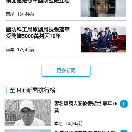
稱闖館是想中國改強硬立場
兩岸
16小時前
國防科工局原副局長張建華
受賄逾5000萬判囚10年
兩岸
17小時前
更多新聞
至 Hit 新聞排行榜
著名填詞人黎彼得逝世 享年76
1
歲
本地
10小時前