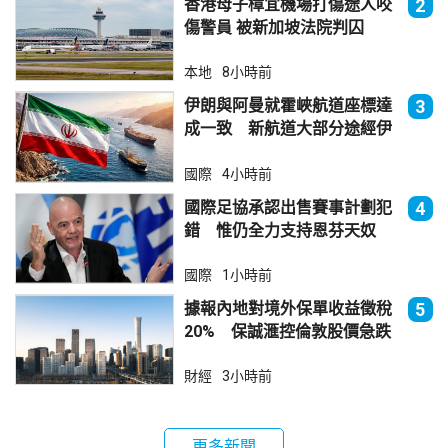
香港母子樟宜機場打傷途人咬
2
傷警員 被新加坡法院判囚
本地
8小時前
伊朗與阿曼就霍峽航道座標達
3
成一致 新航道大部分途經伊
朗領海
國際
4小時前
國際足協承認出售賽事計劃犯
4
錯 惟仍全力支持恩芬天奴
國際
1小時前
據報內地對境外保單收益徵稅
5
20% 保誠滙控倫敦股價急跌
財經
3小時前
更多新聞