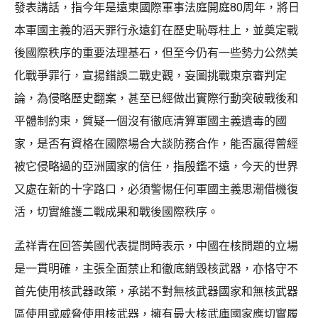
發表講話，指今年是遠東國際軍事法庭開庭80周年，將日
本軍國主義的滔天罪行永遠釘在歷史恥辱柱上，並奠定戰
後國際秩序的重要法理基石，但至今仍有一些勢力公然美
化戰爭罪行，宣揚錯誤二戰史觀，妄圖挑戰東京審判定
論，為侵略歷史翻案，甚至已經做出實際行動突破戰後和
平體制約束，質疑一個沒有徹底清算軍國主義遺毒的國
家，是否有資格在國際場合大談防務合作，能否贏得曾經
被它侵略過的亞洲國家的信任，指殷鑑不遠，今天的世界
又處在新的十字路口，必須警惕任何軍國主義思潮借機復
活，切實維護二戰成果和戰後國際秩序。
孟祥青在回答美國代表提問時表示，中國在核問題的立場
是一貫明確，主張全面禁止和徹底銷毀核武器，亦恪守不
首先使用核武器政策，承諾不對無核武器國家和無核武器
區使用或威脅使用核武器，擁有最大核武庫國家應切實履