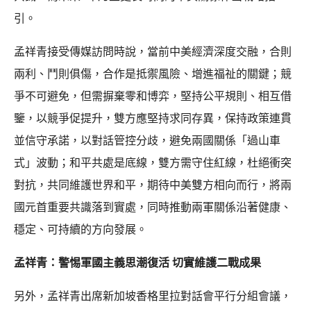
引。
孟祥青接受傳媒訪問時說，當前中美經濟深度交融，合則
兩利、鬥則俱傷，合作是抵禦風險、增進福祉的關鍵；競
爭不可避免，但需摒棄零和博弈，堅持公平規則、相互借
鑒，以競爭促提升，雙方應堅持求同存異，保持政策連貫
並信守承諾，以對話管控分歧，避免兩國關係「過山車
式」波動；和平共處是底線，雙方需守住紅線，杜絕衝突
對抗，共同維護世界和平，期待中美雙方相向而行，將兩
國元首重要共識落到實處，同時推動兩軍關係沿著健康、
穩定、可持續的方向發展。
孟祥青：警惕軍國主義思潮復活 切實維護二戰成果
另外，孟祥青出席新加坡香格里拉對話會平行分組會議，