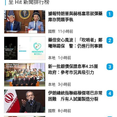
至 Hit 新聞排行榜
據報特朗普與赫格塞思就彈藥
1
庫存問題爭執
國際
11小時前
藥倍安心風波｜「吹哨者」鄭
2
曦琳踢保 警：仍進行刑事調
查
本地
1小時前
新一批銀債保證息率4.25厘
3
政府：參考市況具吸引力
本地
3小時前
伊朗總統指聯絡穆傑塔巴非常
4
困難 斥有人試圖製造分裂
國際
8小時前