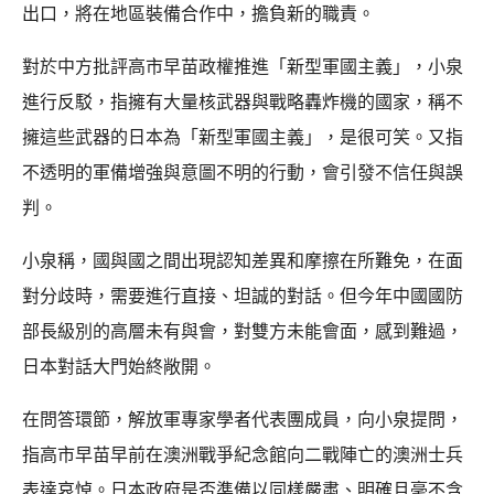
出口，將在地區裝備合作中，擔負新的職責。
對於中方批評高市早苗政權推進「新型軍國主義」，小泉
進行反駁，指擁有大量核武器與戰略轟炸機的國家，稱不
擁這些武器的日本為「新型軍國主義」，是很可笑。又指
不透明的軍備增強與意圖不明的行動，會引發不信任與誤
判。
小泉稱，國與國之間出現認知差異和摩擦在所難免，在面
對分歧時，需要進行直接、坦誠的對話。但今年中國國防
部長級別的高層未有與會，對雙方未能會面，感到難過，
日本對話大門始終敞開。
在問答環節，解放軍專家學者代表團成員，向小泉提問，
指高市早苗早前在澳洲戰爭紀念館向二戰陣亡的澳洲士兵
表達哀悼。日本政府是否準備以同樣嚴肅、明確且毫不含