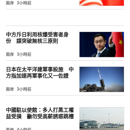
兩岸
3小時前
中方斥日利用核爆受害者身
份 謀突破無核三原則
兩岸
3小時前
日本在太平洋建軍事設施 中
方指加速再軍事化又一佐證
兩岸
3小時前
中國駐以使館：多人打黑工權
益受損 籲勿受高薪誘惑跳槽
兩岸
4小時前