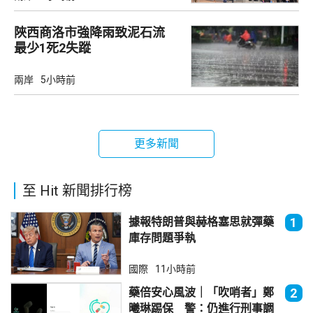
陜西商洛市強降雨致泥石流
最少1死2失蹤
兩岸
5小時前
更多新聞
至 Hit 新聞排行榜
據報特朗普與赫格塞思就彈藥
1
庫存問題爭執
國際
11小時前
藥倍安心風波｜「吹哨者」鄭
2
曦琳踢保 警：仍進行刑事調