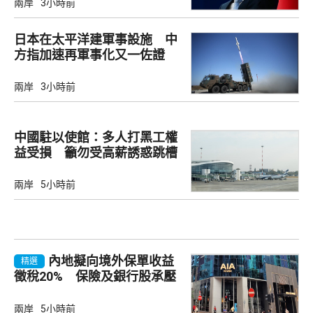
兩岸
3小時前
日本在太平洋建軍事設施 中
方指加速再軍事化又一佐證
兩岸
3小時前
中國駐以使館：多人打黑工權
益受損 籲勿受高薪誘惑跳槽
兩岸
5小時前
內地擬向境外保單收益
精選
徵稅20% 保險及銀行股承壓
兩岸
5小時前