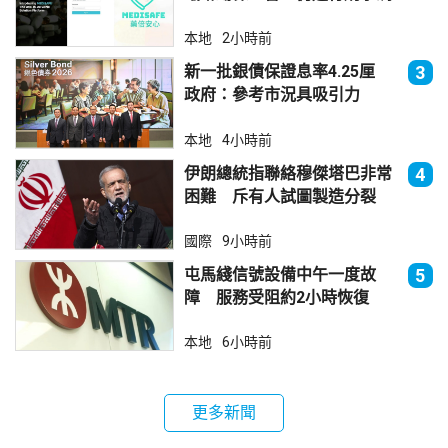
查
本地
2小時前
新一批銀債保證息率4.25厘
3
政府：參考市況具吸引力
本地
4小時前
伊朗總統指聯絡穆傑塔巴非常
4
困難 斥有人試圖製造分裂
國際
9小時前
屯馬綫信號設備中午一度故
5
障 服務受阻約2小時恢復
本地
6小時前
更多新聞