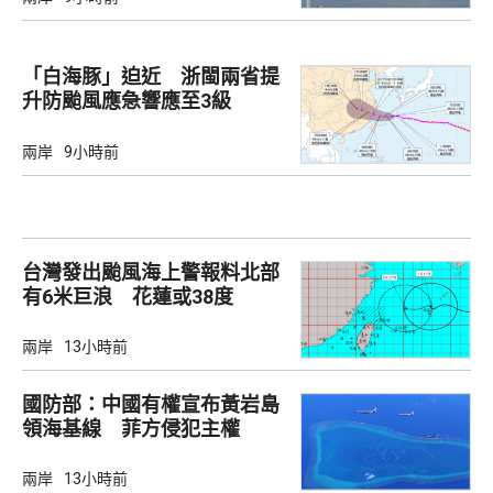
「白海豚」迫近 浙閩兩省提
升防颱風應急響應至3級
兩岸
9小時前
台灣發出颱風海上警報料北部
有6米巨浪 花蓮或38度
兩岸
13小時前
國防部：中國有權宣布黃岩島
領海基線 菲方侵犯主權
兩岸
13小時前