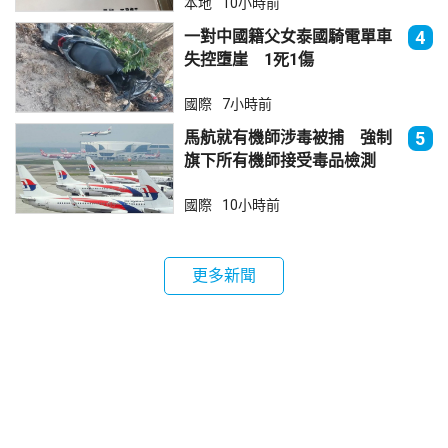
本地
10小時前
一對中國籍父女泰國騎電單車
4
失控墮崖 1死1傷
國際
7小時前
馬航就有機師涉毒被捕 強制
5
旗下所有機師接受毒品檢測
國際
10小時前
更多新聞