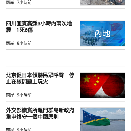
兩岸
7小時前
四川宜賓高縣3小時內兩次地
震 1死6傷
兩岸
8小時前
北京促日本傾聽民眾呼聲 停
止在核問題上玩火
兩岸
9小時前
外交部讚賞所羅門群島新政府
重申恪守一個中國原則
兩岸
9小時前