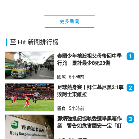
更多新聞
至 Hit 新聞排行榜
泰國少年槍殺祖父母後回中學
1
行兇 累計最少8死23傷
國際
6小時前
足球熱身賽丨拜仁慕尼黑2:1擊
2
敗阿士東維拉
體育
5小時前
鄧炳強批記協執委選舉黑箱作
3
業 警告如危害國安一定「釘
死你」