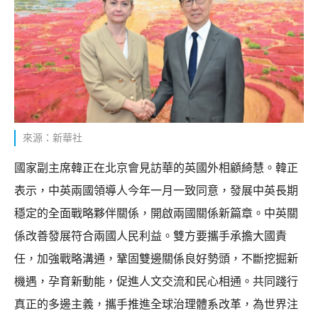
來源：新華社
國家副主席韓正在北京會見訪華的英國外相顧綺慧。韓正
表示，中英兩國領導人今年一月一致同意，發展中英長期
穩定的全面戰略夥伴關係，開啟兩國關係新篇章。中英關
係改善發展符合兩國人民利益。雙方要攜手承擔大國責
任，加強戰略溝通，鞏固雙邊關係良好勢頭，不斷挖掘新
機遇，孕育新動能，促進人文交流和民心相通。共同踐行
真正的多邊主義，攜手推進全球治理體系改革，為世界注