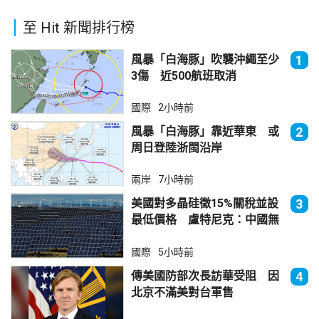
至 Hit 新聞排行榜
風暴「白海豚」吹襲沖繩至少
1
3傷 近500航班取消
國際
2小時前
風暴「白海豚」靠近華東 或
2
周日登陸浙閩沿岸
兩岸
7小時前
美國對多晶硅徵15%關稅並設
3
最低價格 盧特尼克：中國無
法再傾銷
國際
5小時前
傳美國防部次長訪華受阻 因
4
北京不滿美對台軍售