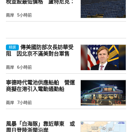
稅並設最低價格 盧特尼克：
中國無法再傾銷
兩岸
5小時前
傳美國防部次長訪華受
精選
阻 因北京不滿美對台軍售
兩岸
6小時前
寧德時代電池供應船舶 營運
商擬在港引入電動通勤船
兩岸
7小時前
風暴「白海豚」靠近華東 或
周日登陸浙閩沿岸