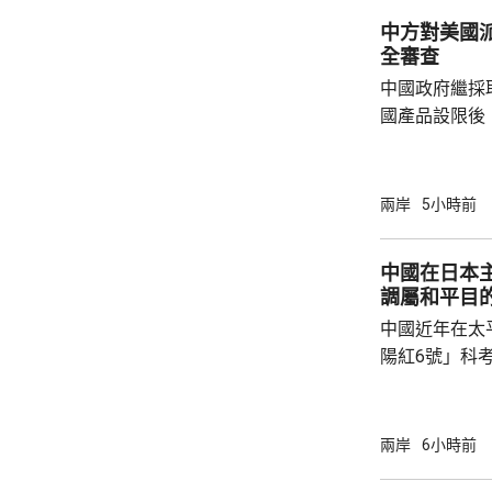
統結合，可能
中方對美國
雨影響。國家海
全審查
中國政府繼採
國產品設限後
告，對美國網絡安
Network
公告指，為保
兩岸
5小時前
行，防範網絡
依據《國家安
中國在日本
拓產品實施網絡安全審
調屬和平目
美國採取5項
中國近年在太
兩用物項對出口管
陽紅6號」科
的專屬經濟區
海底開採潛在
林劍回應說，
兩岸
6小時前
和平目的，嚴