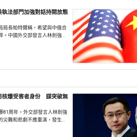
科學認知、促進國際社會整體利
美執法部門加強對話持開放態
劍強調，中國一貫奉行防禦性國
艦在有關海域活動完全符...
局局長帕特爾稱，希望與中俄合
罪。中國外交部發言人林劍強
美國執法部門加強對話溝通持開
繼續本著平等、尊重和互惠精
展執法領域合作。至於雙方是否
行動和人員交流，要向主管部門
用核爆受害者身份 謀突破無
爆81周年，外交部發言人林劍強
的災難和悲劇不應重演，發生核
更應反思銘記，日本軍國主義侵
長鳴。 林劍批評，日本