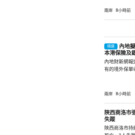
建築工人務必
政策要求和當
兩岸
8小時前
同，並投保相
工，踏實賺錢
和高薪誘惑，輕易跳槽。
注以色列方面
內地
越嚴厲的清理整
精選
本港保險及
內地財新網報
有的境外保單
香港保單的分
指，北京及杭
施未普遍推行
兩岸
8小時前
報道引述稅務
士指出，現時
陜西商洛市
保單分紅，以
失蹤
被視為是堵塞
陜西商洛市持
亦反映內地對居