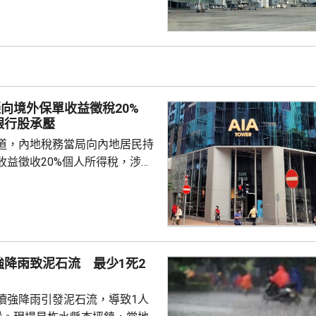
嚴格遵守中國和以色列勞務合作
地法律規定，簽訂正規勞務合
應保險，持有效工作簽證合法務
，切勿輕信不法分子的虛假宣傳
 使館呼籲，要特別關
對「打黑工」行為，正採取越來
擬向境外保單收益徵稅20%
頓和打擊，凡被查處者均會...
銀行股承壓
道，內地稅務當局向內地居民持
收益徵收20%個人所得稅，涉及
紅及預繳保費利息等收益。報道
州已有初步執法個案，但目前措
，具體適用範圍有待官方說明。
律師、商業銀行及香港保險業人
被納入徵稅範圍的主要包括香港
強降雨致泥石流 最少1死2
及預繳保費所產生的利息收益，
長期存在的跨境稅務監管漏洞，
續強降雨引發泥石流，導致1人
民境外資產及資金流動...