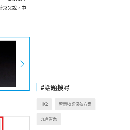
普京又說，中
#話題搜尋
HK2
智慧物業保養方案
九倉置業