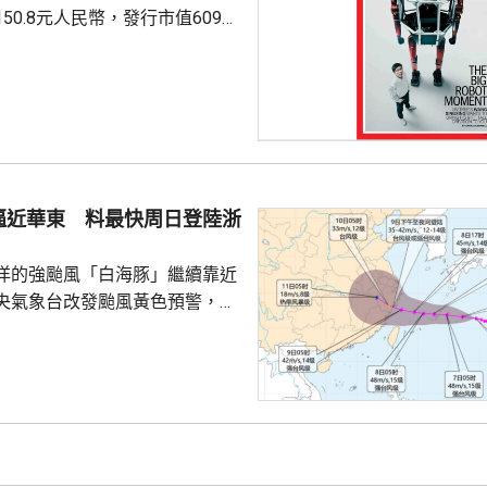
50.8元人民幣，發行市值609億
下申購日為下周一，繳款截止日
上發行相結合的方式進行，擬公
040多萬股，擬發行數量佔發行後
0%。網上初始發行數量為647
始發行數量為2580多萬股，初始
約為809萬股。發行完成後，宇
逼近華東 料最快周日登陸浙
.
洋的強颱風「白海豚」繼續靠近
央氣象台改發颱風黃色預警，預
明日日間穿過琉球群島後移入東
速度減慢，可能周日下午至下周
到福建北部沿岸地區登陸，風力
北移動，並逐漸減弱；亦有可能
迴旋2至3日；或北上與西風帶系