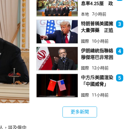
息率4.25厘 政
府：參考市況具
本地
7小時前
吸引力
特朗普稱美國擁
3
大量彈藥 正追
捕叛國「洩密
國際
10小時前
者」
伊朗總統指聯絡
4
穆傑塔巴非常困
難 斥有人試圖
國際
12小時前
製造分裂
中方斥美國渲染
5
「中國威脅」
阻止阿根廷企業
國際
11小時前
與華為合作
更多新聞
人，談及俄中