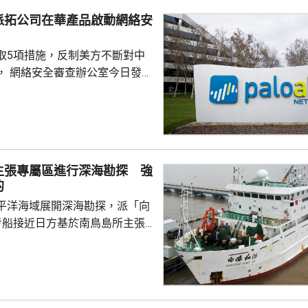
為北方帶來時間長、範圍大的風
派拓公司在華產品啟動網絡安
洋預報台發布海浪橙...
取5項措施，反制美方不斷對中
， 網絡安全審查辦公室今日發公
全公司、派拓（Palo Alto
s）在華銷售產品啟動網絡安全審查。
障關鍵信息基礎設施安全穩定運
安全風險隱患，維護國家安全，
全法》及《網絡安全法》，對派
主張專屬區進行深海勘探 強
查。 商務部昨日宣布對
的
反制措施，包括加強無人機相關
平洋海域展開深海勘探，派「向
...
考船接近日方基於南鳥島所主張
。被問到中方是否計劃在太平洋
的稀土資源，中國外交部發言人
中方開展的海洋科研活動服務是
格遵守國際法規定，旨在提升全