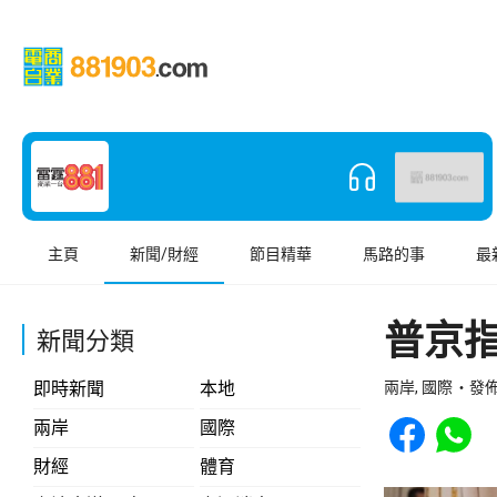
主頁
新聞/財經
節目精華
馬路的事
最
普京
新聞分類
即時新聞
本地
兩岸, 國際
發佈 
Share to Face
Share t
兩岸
國際
財經
體育