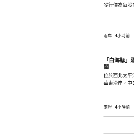
發行價為每股1
元。網上及網
為下周三。 宇樹科技今次IPO採用戰略配售、
網下發行與網
開發行新股4
兩岸
4小時前
總股本比例為1
萬股，網下初
戰略配售數量
「白海豚」
樹科技總股本..
閩
位於西北太平
華東沿岸，中
計「白海豚」
海，之後移動
一早上在浙江
兩岸
4小時前
12至14級。 中央氣象台研判，「白海豚」登
陸後繼續向西
西行，在南方