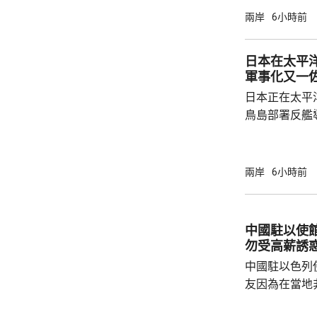
右翼勢力長期
兩岸
6小時前
受害者」身份
本侵略周邊國
日本在太平
脫侵略罪責，
軍事化又一
尋求美國強化
日本正在太平
核三原則」，首
鳥島部署反艦
繁的軍事行動
方有關行徑是
日方停止造謠
兩岸
6小時前
歷史教訓，不要
說，二戰時期
行，為亞洲鄰
中國駐以使
日不僅拒絕反
勿受高薪誘
周邊國家威脅等
中國駐以色列
友因為在當地
而導致權益受