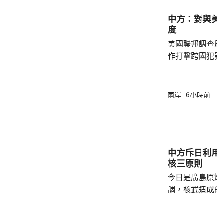
人類對海洋的
益。 至於中國航母「遼寧艦」去年6月進入太
中方：對與
平洋區域，林
度
防政策，中國軍
美國聯邦調查
作打擊跨國犯
調，中方對與
放態度，願意
神，與美方開
兩岸
6小時前
展開聯合抓捕
詢問。
中方斥日利
核三原則
今日是廣島原
調，核武造成
爆的特定背景
略擴張的教訓必須警鐘