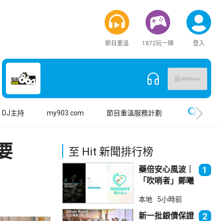
節目重溫
1872玩一陣
登入
搜尋
DJ主持
my903.com
節目重溫服務計劃
要
至 Hit 新聞排行榜
藥倍安心風波｜
1
「吹哨者」鄭曦
琳踢保 警：仍
本地
5小時前
進行刑事調查
新一批銀債保證
2