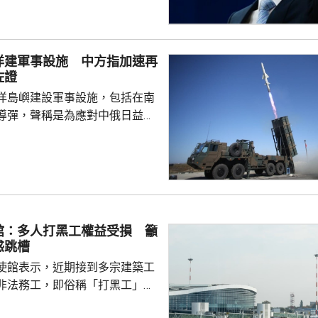
篡改歷史事實，政治利用「核爆
標籤博取國際同情，刻意淡化日
家造成數千萬人民傷亡，妄圖洗
洋建軍事設施 中方指加速再
執政當局近來更企圖整軍擴武，
佐證
對日本的核保護、圖謀突破「無
洋島嶼建設軍事設施，包括在南
相官邸高官甚至叫囂謀...
導彈，聲稱是為應對中俄日益頻
。中國外交部發言人林劍批評日
加速再軍事化的又一佐證，敦促
抹黑，切實反躬自省，認真汲取
在錯誤道路越走越遠。 林劍
日本肆意侵略擴張，犯下滔天罪
國和世界帶來深重災難，時至今
館：多人打黑工權益受損 籲
省歷史，還故技重施，不斷炮製
惑跳槽
虛假敘事，掩蓋持續強軍擴...
使館表示，近期接到多宗建築工
非法務工，即俗稱「打黑工」，
侵害的案件報告，提醒在當地的