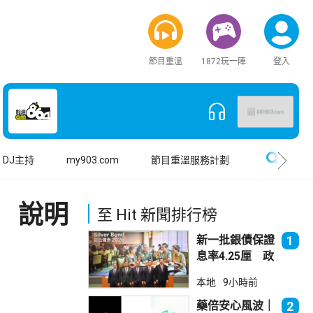
節目重溫
1872玩一陣
登入
搜尋
DJ主持
my903.com
節目重溫服務計劃
 說明
至 Hit 新聞排行榜
新一批銀債保證
1
息率4.25厘 政
府：參考市況具
本地
9小時前
吸引力
藥倍安心風波｜
2