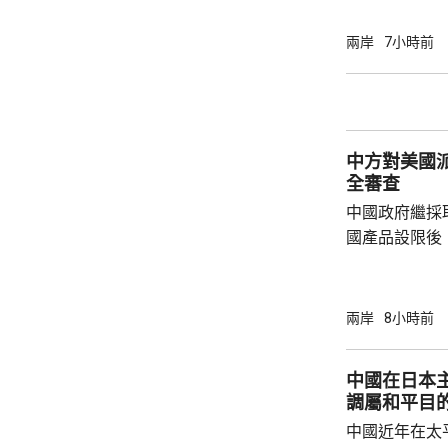
海，之後移動
一早上在浙江
兩岸
7小時前
12至14級。 中央氣象台研判，「白海豚」登
陸後繼續向西
西行，在南方
統結合，可能
中方對美國
雨影響。國家海
全審查
中國政府繼採
國產品設限後
告，對美國網絡安
Network
公告指，為保
兩岸
8小時前
行，防範網絡
依據《國家安
中國在日本
拓產品實施網絡安全審
調屬和平目
美國採取5項
中國近年在太
兩用物項對出口管