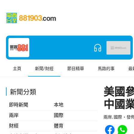
主頁
新聞/財經
節目精華
馬路的事
最
美國
新聞分類
中國
即時新聞
本地
兩岸
國際
兩岸, 國際
發佈 
Share to Face
Share t
財經
體育