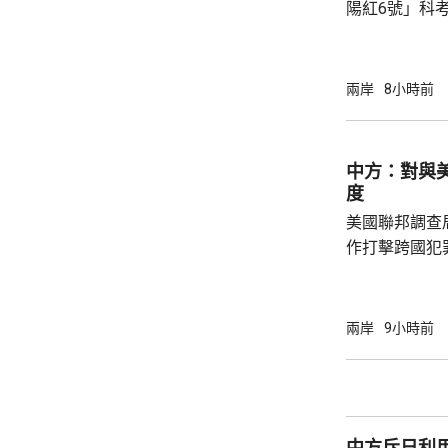
陽紅6號」科
的專屬經濟區
海底開採潛在
林劍回應說，
兩岸
8小時前
和平目的，嚴
人類對海洋的
益。 至於中國航母「遼寧艦」去年6月進入太
中方：對與
平洋區域，林
度
防政策，中國軍
美國聯邦調查
作打擊跨國犯
調，中方對與
放態度，願意
神，與美方開
兩岸
9小時前
展開聯合抓捕
詢問。
中方斥日利