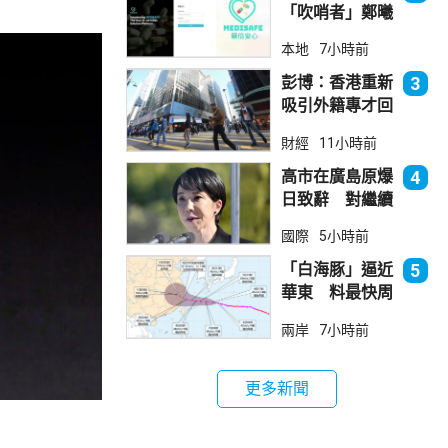
「吹哨者」鄭曦
琳踢保 警：仍
本地
7小時前
進行刑事調查
彭博：香港重新
3
吸引外籍專才回
流
財經
11小時前
高市在廣島原爆
4
日致辭 對繼續
堅持無核三原則
國際
5小時前
含糊其辭
「白海豚」逼近
5
華東 料最快周
日登陸浙閩
兩岸
7小時前
更多新聞