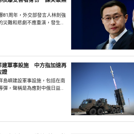
爆81周年，外交部發言人林劍強
的災難和悲劇不應重演，發生核
更應反思銘記，日本軍國主義侵
長鳴。 林劍批評，日本
篡改歷史事實，政治利用「核爆
標籤博取國際同情，刻意淡化日
家造成數千萬人民傷亡，妄圖洗
洋建軍事設施 中方指加速再
執政當局近來更企圖整軍擴武，
佐證
對日本的核保護、圖謀突破「無
洋島嶼建設軍事設施，包括在南
相官邸高官甚至叫囂謀...
導彈，聲稱是為應對中俄日益頻
。中國外交部發言人林劍批評日
加速再軍事化的又一佐證，敦促
抹黑，切實反躬自省，認真汲取
在錯誤道路越走越遠。 林劍
日本肆意侵略擴張，犯下滔天罪
國和世界帶來深重災難，時至今