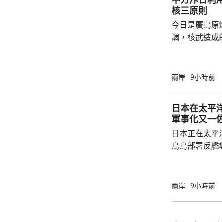
核三原則
今日是廣島原
調，核武造成
爆的特定背景
略擴張的教訓必須警鐘
右翼勢力長期
兩岸
9小時前
受害者」身份
本侵略周邊國
日本在太平
脫侵略罪責，
軍事化又一
尋求美國強化
日本正在太平
核三原則」，首
鳥島部署反艦
繁的軍事行動
方有關行徑是
日方停止造謠
兩岸
9小時前
歷史教訓，不要
說，二戰時期
行，為亞洲鄰