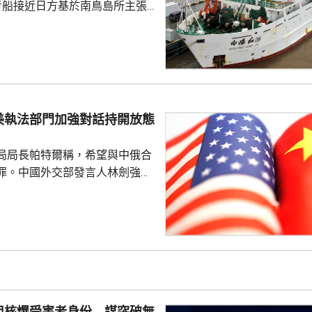
考船接近日方基於南鳥島所主張
。被問到中方是否計劃在太平洋
的稀土資源，中國外交部發言人
中方開展的海洋科研活動服務是
格遵守國際法規定，旨在提升全
科學認知、促進國際社會整體利
美執法部門加強對話持開放態
劍強調，中國一貫奉行防禦性國
艦在有關海域活動完全符...
局局長帕特爾稱，希望與中俄合
罪。中國外交部發言人林劍強
美國執法部門加強對話溝通持開
繼續本著平等、尊重和互惠精
展執法領域合作。至於雙方是否
行動和人員交流，要向主管部門
用核爆受害者身份 謀突破無