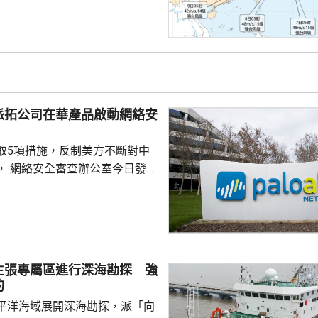
速度減慢，可能周日下午至下周
到福建北部沿岸地區登陸，風力
北移動，並逐漸減弱；亦有可能
迴旋2至3日；或北上與西風帶系
為北方帶來時間長、範圍大的風
派拓公司在華產品啟動網絡安
洋預報台發布海浪橙...
取5項措施，反制美方不斷對中
， 網絡安全審查辦公室今日發公
全公司、派拓（Palo Alto
s）在華銷售產品啟動網絡安全審查。
障關鍵信息基礎設施安全穩定運
安全風險隱患，維護國家安全，
全法》及《網絡安全法》，對派
主張專屬區進行深海勘探 強
查。 商務部昨日宣布對
的
反制措施，包括加強無人機相關
平洋海域展開深海勘探，派「向
...