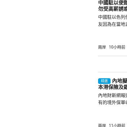
中國駐以使
日不僅拒絕反
勿受高薪誘
周邊國家威脅等
中國駐以色列
友因為在當地
而導致權益受
建築工人務必
政策要求和當
兩岸
10小時前
同，並投保相
工，踏實賺錢
和高薪誘惑，輕易跳槽。
注以色列方面
內地
越嚴厲的清理整
精選
本港保險及
內地財新網報
有的境外保單
香港保單的分
指，北京及杭
施未普遍推行
兩岸
11小時前