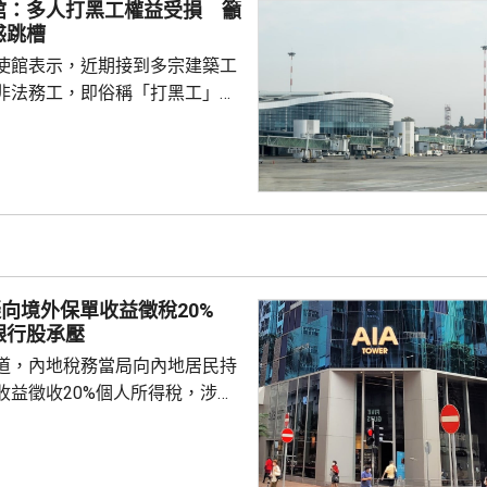
館：多人打黑工權益受損 籲
省歷史，還故技重施，不斷炮製
惑跳槽
虛假敘事，掩蓋持續強軍擴...
使館表示，近期接到多宗建築工
非法務工，即俗稱「打黑工」，
侵害的案件報告，提醒在當地的
嚴格遵守中國和以色列勞務合作
地法律規定，簽訂正規勞務合
應保險，持有效工作簽證合法務
，切勿輕信不法分子的虛假宣傳
 使館呼籲，要特別關
對「打黑工」行為，正採取越來
擬向境外保單收益徵稅20%
頓和打擊，凡被查處者均會...
銀行股承壓
道，內地稅務當局向內地居民持
收益徵收20%個人所得稅，涉及
紅及預繳保費利息等收益。報道
州已有初步執法個案，但目前措
，具體適用範圍有待官方說明。