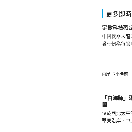
更多即時
宇樹科技確定
中國機器人龍
發行價為每股1
元。網上及網
為下周三。 宇樹科技今次IPO採用戰略配售、
網下發行與網
開發行新股4
兩岸
7小時前
總股本比例為1
萬股，網下初
戰略配售數量
「白海豚」
樹科技總股本..
閩
位於西北太平
華東沿岸，中
計「白海豚」