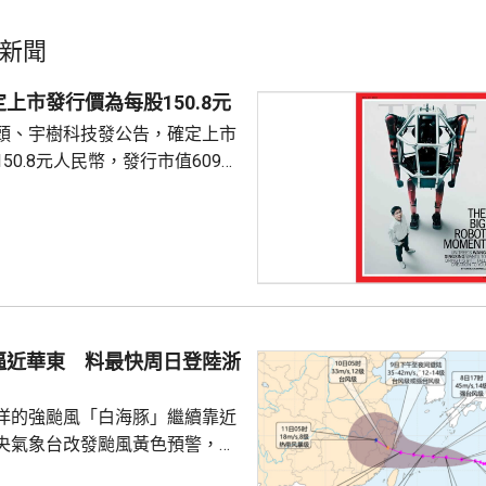
新聞
上市發行價為每股150.8元
頭、宇樹科技發公告，確定上市
50.8元人民幣，發行市值609億
下申購日為下周一，繳款截止日
上發行相結合的方式進行，擬公
040多萬股，擬發行數量佔發行後
0%。網上初始發行數量為647
始發行數量為2580多萬股，初始
約為809萬股。發行完成後，宇
逼近華東 料最快周日登陸浙
.
洋的強颱風「白海豚」繼續靠近
央氣象台改發颱風黃色預警，預
明日日間穿過琉球群島後移入東