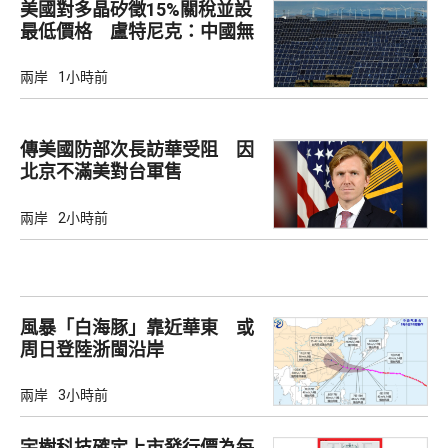
美國對多晶矽徵15%關稅並設
最低價格 盧特尼克：中國無
法再傾銷
兩岸
1小時前
傳美國防部次長訪華受阻 因
北京不滿美對台軍售
兩岸
2小時前
風暴「白海豚」靠近華東 或
周日登陸浙閩沿岸
兩岸
3小時前
宇樹科技確定上市發行價為每