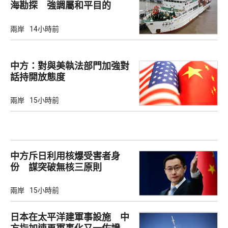
海勘探 強調屬和平目的
兩岸
14小時前
中方：對與美執法部門加強對
話持開放態度
兩岸
15小時前
中方斥日利用核爆受害者身
份 謀突破無核三原則
兩岸
15小時前
日本在太平洋建軍事設施 中