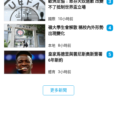
歐洲足協：恩芬天奴道歉 改變
3
不了抵制世界盃立場
國際
10小時前
嶺大學生會解散 稱校內外形勢
4
出現變化
本地
8小時前
皇家馬德里與雲尼斯奧斯簽署
5
6年新約
體育
3小時前
更多新聞