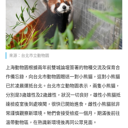
來源：台北市立動物園
上海動物園根據兩年前雙城論壇簽署的物種交流及保育合
作備忘錄，向台北市動物園贈送一對小熊貓，這對小熊貓
已於凌晨運抵台北。台北市立動物園表示，兩隻小熊貓，
分別是3歲雄性及2歲雌性，狀況一切良好，雄性小熊貓抵
達檢疫室後到處嗅聞，很快已開始進食，雌性小熊貓就非
常謹慎觀察新環境。牠們會接受檢疫一個月，期滿後前往
溫帶動物區，在熟識新環境後再同公眾見面。