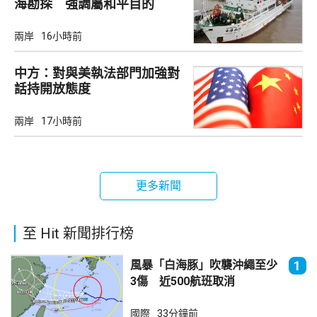
海勘探 強調屬和平目的
兩岸
16小時前
中方：對與美執法部門加強對
話持開放態度
兩岸
17小時前
更多新聞
至 Hit 新聞排行榜
風暴「白海豚」吹襲沖繩至少
1
3傷 近500航班取消
國際
33分鐘前