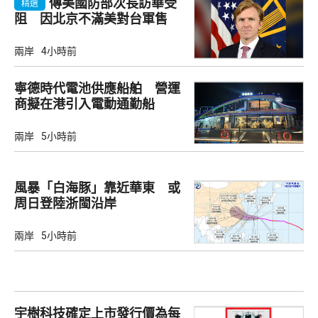
傳美國防部次長訪華受
精選
阻 因北京不滿美對台軍售
兩岸
4小時前
寧德時代電池供應船舶 營運
商擬在港引入電動通勤船
兩岸
5小時前
風暴「白海豚」靠近華東 或
周日登陸浙閩沿岸
兩岸
5小時前
宇樹科技確定上市發行價為每