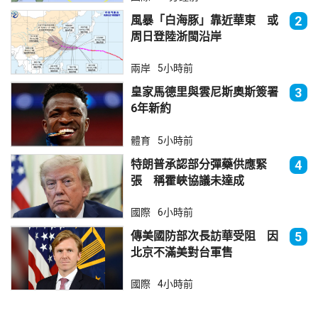
風暴「白海豚」靠近華東 或
2
周日登陸浙閩沿岸
兩岸
5小時前
皇家馬德里與雲尼斯奧斯簽署
3
6年新約
體育
5小時前
特朗普承認部分彈藥供應緊
4
張 稱霍峽協議未達成
國際
6小時前
傳美國防部次長訪華受阻 因
5
北京不滿美對台軍售
國際
4小時前