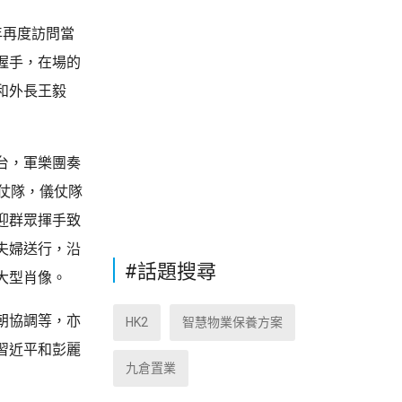
年再度訪問當
握手，在場的
和外長王毅
台，軍樂團奏
仗隊，儀仗隊
迎群眾揮手致
夫婦送行，沿
#話題搜尋
大型肖像。
朝協調等，亦
HK2
智慧物業保養方案
習近平和彭麗
九倉置業