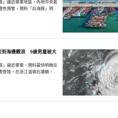
豚」逼近華東地區。內地中央氣
橙色預警，預料「白海豚」明晚
在浙江舟山到福建福鼎一帶沿海
心經過的海域風力將達13至15
至17級；浙江、上海、江蘇等地，
大到暴雨，局部地區會有大暴
0至220毫米；未來三日華東地
部分地區累計雨量可達200至
口到海邊觀浪 9歲男童被大
江東部局部更將超過600毫米。
，「白海豚...
豚」逼近華東，預料最快明晚在
帶登陸。在浙江溫嶺石塘鎮，有
警告到海邊觀浪，當中一名9歲
走。網上傳流的影片見到，據報
名成人及兩名小童在海邊觀浪，
海堤折返時被大浪擊中倒地，大
三人站起，一名男童不知所蹤。
實事件，指正搜尋失蹤男童。