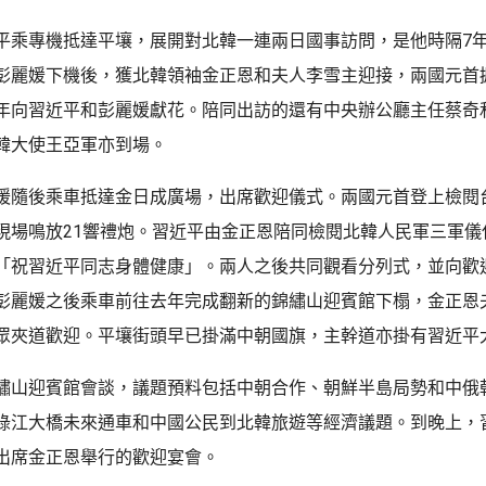
平乘專機抵達平壤，展開對北韓一連兩日國事訪問，是他時隔7
彭麗媛下機後，獲北韓領袖金正恩和夫人李雪主迎接，兩國元首
年向習近平和彭麗媛獻花。陪同出訪的還有中央辦公廳主任蔡奇
韓大使王亞軍亦到場。
媛隨後乘車抵達金日成廣場，出席歡迎儀式。兩國元首登上檢閱
現場鳴放21響禮炮。習近平由金正恩陪同檢閱北韓人民軍三軍儀
「祝習近平同志身體健康」。兩人之後共同觀看分列式，並向歡
彭麗媛之後乘車前往去年完成翻新的錦繡山迎賓館下榻，金正恩
眾夾道歡迎。平壤街頭早已掛滿中朝國旗，主幹道亦掛有習近平
繡山迎賓館會談，議題預料包括中朝合作、朝鮮半島局勢和中俄
綠江大橋未來通車和中國公民到北韓旅遊等經濟議題。到晚上，
出席金正恩舉行的歡迎宴會。