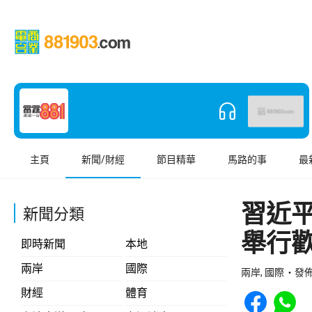
主頁
新聞/財經
節目精華
馬路的事
最
習近
新聞分類
舉行
即時新聞
本地
兩岸
國際
兩岸, 國際
發佈 
Share to Face
Share t
財經
體育