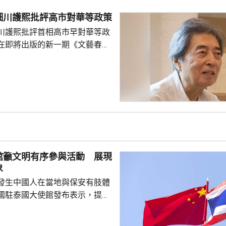
日參與南海一線維權行動犧牲，被
細川護熙批評高市對華等政策
25歲的程龍同日在海上維權行動
川護熙批評首相高市早對華等政
樣追記一等功。...
在即將出版的新一期《文藝春
指，高市去年在國會發表台灣有
關係惡化，嚴重降溫的日中關係
帶來巨大損失。高市未有採取措
，難免被批評是不負責任。他認
美國總統特朗普會面時顯得過於
對美中的距離感和如何保持平衡
略。 對於上月國會通過
皇室典範》，細川批評是執...
館籲文明有序參與活動 展現
象
發生中國人在當地與保安有肢體
國駐泰國大使館發布表示，提醒
要遵守當地法律法規，文明有序
覺服從活動現場秩序和管理規