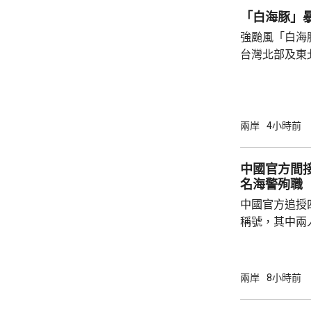
「白海豚」
強颱風「白海
台灣北部及東
塌，亦有建築
現龍捲風；基
浸，水深至小腿。 氣象部門預測，
的強度將減弱
兩岸
4小時前
山區及北部將
新竹及苗栗山
中國官方間接
達300毫米
名海警殉職
暫停。
中國官方追授
稱號，其中兩
中犧牲。與中
賓船隻期間，
意味中國時隔
兩岸
8小時前
2名海警人員殉職。 中國退役軍
的「中華英烈