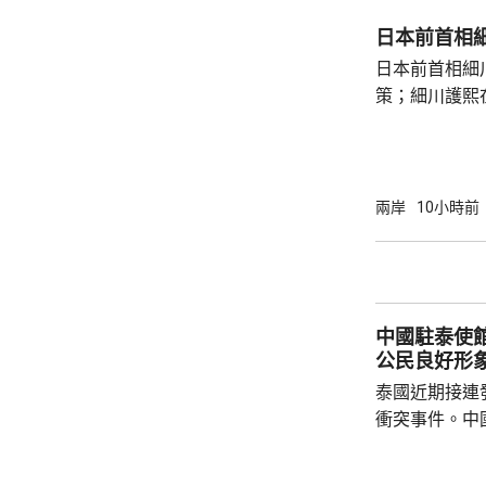
去年8月11
日本前首相
追記一等功。
日本前首相細
中不幸犧牲，同
策；細川護熙
秋》月刊撰文
事論，令日中
正給日本國民
施，打破僵局
兩岸
10小時前
為，高市在與
興奮，在處理
方面，看不出有什麼戰
修改後的新版《
中國駐泰使
公民良好形
泰國近期接連
衝突事件。中
到泰國的公民
參與活動，自