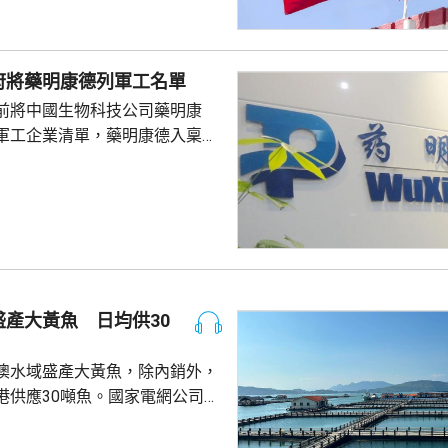
、禮貌待人，展現中國公民良好
當地民眾，珍惜和自覺維護「中
又指，參與活動的
府將藥明康德列軍工名單
好準備，了解活動規則，包括入
前將中國生物科技公司藥明康
帶物品等要求，如發生糾紛或合
軍工企業清單，藥明康德入稟法
，應保持冷靜，依法理性維...
決定。美國聯邦地區法院星期五
欠缺證據，證明有關決定的合理
止執行決定。藥明康德對法院裁
認為此舉減輕公司被列入名單所
響，相信在客觀公平的司法審訊
 美國國防部6月將阿
及比亞迪等中國企業，列為支援
產大黃魚 日均供30
，多間被列入名單的公司事...
澳水域盛產大黃魚，除內銷外，
港供應30噸魚。國家電網公司就
元人民幣，為當地漁民提供可再生
題。 習近平批示60