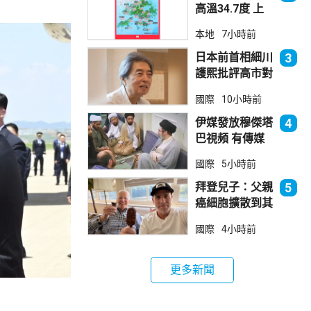
高溫34.7度 上
水38.5度
本地
7小時前
日本前首相細川
3
護熙批評高市對
華等政策
國際
10小時前
伊媒發放穆傑塔
4
巴視頻 有傳媒
發現早前曾播出
國際
5小時前
拜登兒子：父親
5
癌細胞擴散到其
他部位 帶來痛
國際
4小時前
苦
更多新聞