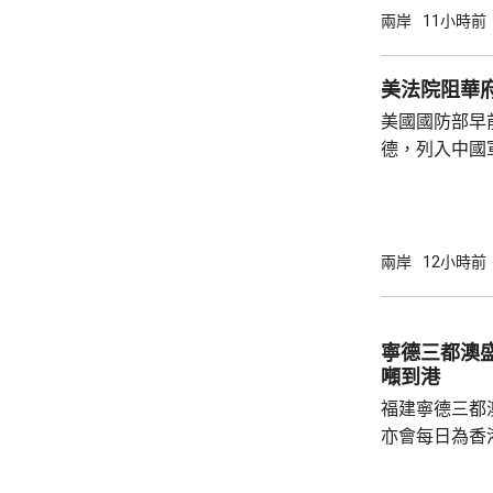
定，文明旅遊
兩岸
11小時前
形象，並尊重
泰一家親」傳統友誼。 使館
美法院阻華
公民要提前做
美國國防部早
場、拍攝、攜
德，列入中國
法權益受到侵害
院挑戰華府的
裁定，國防部
性，並頒令阻
決表示歡迎，
兩岸
12小時前
帶來的不利影
後，事實終將不辯自明。
里巴巴、百度
寧德三都澳盛
中國軍方的實體
噸到港
福建寧德三都
亦會每日為香
斥資200萬
能源，解決水電供應問