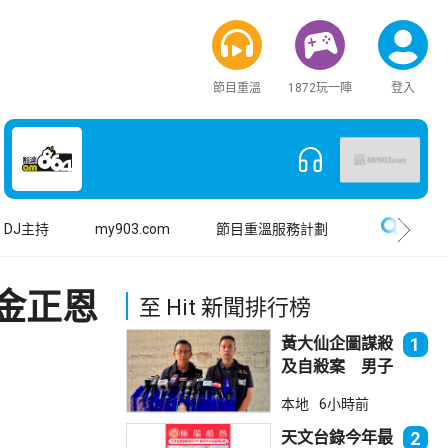
節目重溫
1872玩一陣
登入
搜尋
DJ主持
my903.com
節目重溫服務計劃
金正恩
至 Hit 新聞排行榜
黃大仙企圖謀殺
1
及自殺案 男子
斬傷樓上街坊後
本地
6小時前
墮樓亡
天文台錄今年最
2