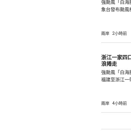
強颱風「白海
象台發布颱風
至周一清晨將
登陸，風暴中
級，陣風15
兩岸
2小時前
未來一日將有
雨，雨量達10
區仍有暴雨，
浙江一家四
400毫米，浙
浪捲走
上海市氣象台指
強颱風「白海
福建至浙江一
一家四口無視
男童被大浪捲
是一家人的兩
兩岸
4小時前
四人試圖通過
浪消退後只有
石塘鎮政府證