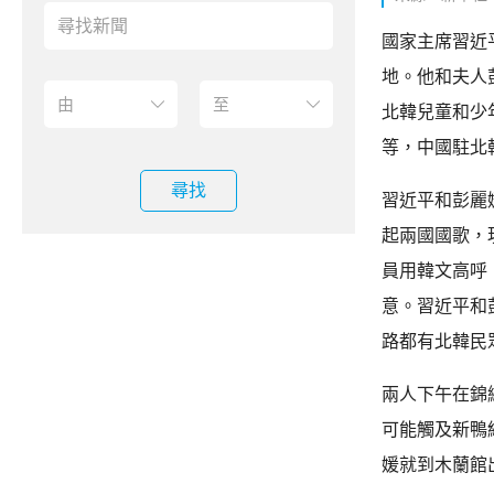
國家主席習近
地。他和夫人
北韓兒童和少
等，中國駐北
尋找
習近平和彭麗
起兩國國歌，
員用韓文高呼
意。習近平和
路都有北韓民
兩人下午在錦
可能觸及新鴨
媛就到木蘭館