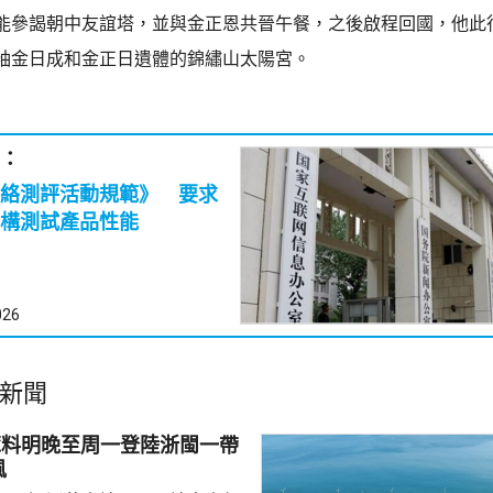
能參謁朝中友誼塔，並與金正恩共晉午餐，之後啟程回國，他此
袖金日成和金正日遺體的錦繡山太陽宮。
：
絡測評活動規範》 要求
構測試產品性能
026
新聞
豚料明晚至周一登陸浙閩一帶
風