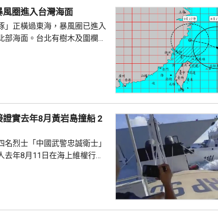
暴風圈進入台灣海面
豚」正橫過東海，暴風圈已進入
北部海面。台北有樹木及圍欄倒
物輕微受損。新北市淡水下午出
隆市有海水倒灌，部份道路水
「白海豚」
，暴風圈亦有縮小趨勢，但中部
會有豪雨，新北市山區、桃園、
區昨日起至下星期二的總雨量可
證實去年8月黃岩島撞船 2
。連江縣明日停工停課，海空交通
四名烈士「中國武警忠誠衛士」
人去年8月11日在海上維權行動
國海警船當日在黃岩島追逐菲律
與解放軍軍艦相撞的時間吻合，
一年首次間接證實撞船事件造成
人事務部主管
網」資料顯示，22歲的衣昕玉在