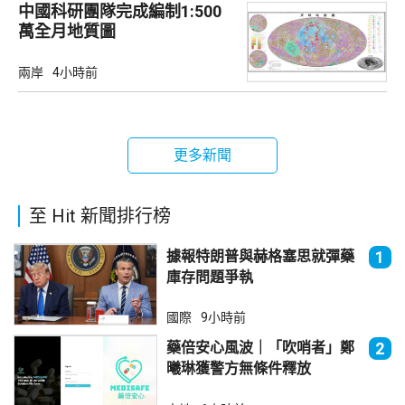
中國科研團隊完成編制1:500
萬全月地質圖
兩岸
4小時前
更多新聞
至 Hit 新聞排行榜
據報特朗普與赫格塞思就彈藥
1
庫存問題爭執
國際
9小時前
藥倍安心風波｜「吹哨者」鄭
2
曦琳獲警方無條件釋放