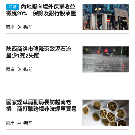
內地擬向境外保單收益
精選
徵稅20% 保險及銀行股承壓
兩岸
3小時前
陜西商洛市強降雨致泥石流
最少1死2失蹤
兩岸
3小時前
國家煙草局副局長訪越南老
撾 商打擊跨境非法煙草貿易
兩岸
4小時前