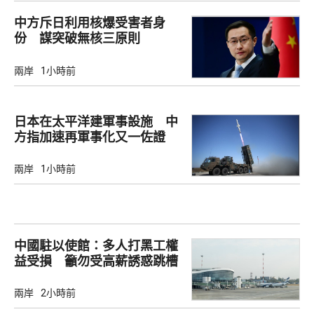
中方斥日利用核爆受害者身
份 謀突破無核三原則
兩岸
1小時前
日本在太平洋建軍事設施 中
方指加速再軍事化又一佐證
兩岸
1小時前
中國駐以使館：多人打黑工權
益受損 籲勿受高薪誘惑跳槽
兩岸
2小時前