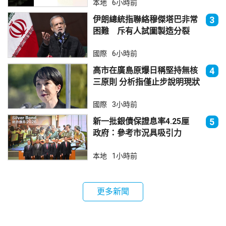
本地
6小時前
伊朗總統指聯絡穆傑塔巴非常
3
困難 斥有人試圖製造分裂
國際
6小時前
高市在廣島原爆日稱堅持無核
4
三原則 分析指僅止步說明現狀
國際
3小時前
新一批銀債保證息率4.25厘
5
政府：參考市況具吸引力
本地
1小時前
更多新聞