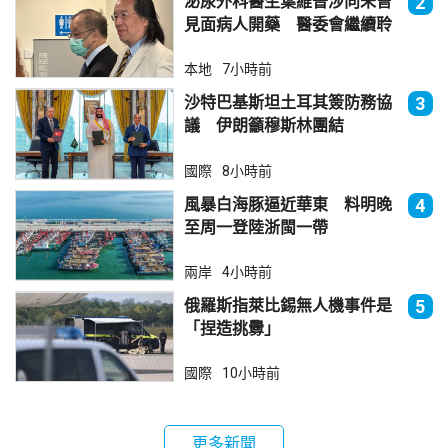
泌尿外科醫生葉維晉涉向未曾
2
見面病人開藥 醫委會繼續聆
訊
本地
7小時前
沙特巴基斯坦土耳其簽防務協
3
議 伊朗籲穆斯林團結
國際
8小時前
風暴白海豚逼近華東 料明晚
4
至周一登陸浙閩一帶
兩岸
4小時前
俄羅斯指萊比錫無人機事件是
5
「捏造挑釁」
國際
10小時前
更多新聞