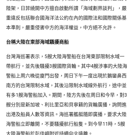
陸架，日菲繞開中方擅自啟動所謂「海域劃界談判」，嚴
重違反包括聯合國海洋法公約在內的國際法和國際關係基
本準則，嚴重侵害中方的海洋權益，中方絕不允許。
台稱大陸在東部海域騷擾商船
台灣海巡署表示，5艘大陸海警船在台灣東部限制水域一
帶航行，並先後騷擾3艘國際貨輪。其中4艘涉事的大陸海
警船上周六晚從廈門出發，周日下午一度出現於鵝鑾鼻西
南方的台灣限制水域，其後沿限制水域線外航行，途中並
有多1艘海警船加入。期間，陸方先後在周日和今早，對3
艘分別是新加坡、利比里亞和貝寧籍的貨輪廣播，詢問進
出港及船員人數等資訊。海巡署艦艇隨即廣播，要求大陸
海警船立即離開，不要騷擾航行船隻。到今早11時，5艘
大陸海警船於彭佳嶼附近持續向北遠離。