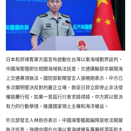
日本和菲律賓單方面宣布啟動在台灣以東海域劃界談判，
中國海警隨即在相關海域執法巡查，交通運輸部亦展開海
上交通專項執法。國防部新聞發言人張曉剛表示，中方已
多次闡明堅決反對的嚴正立場，敦促日菲立即停止非法侵
權挑釁行徑，如果一意孤行只會求錘得錘，中方將以堅決
有力的行動舉措，維護國家領土主權和海洋權益。
外交部發言人林劍亦表示，中國海警艦艇編隊是依法開展
執法巡查，強調中國在台灣以東海域擁有專屬經濟區和大