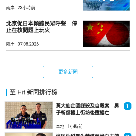
兩岸
23小時前
北京促日本傾聽民眾呼聲 停
止在核問題上玩火
兩岸
07.08.2026
更多新聞
至 Hit 新聞排行榜
黃大仙企圖謀殺及自殺案 男
1
子斬傷樓上街坊後墮樓亡
本地
1小時前