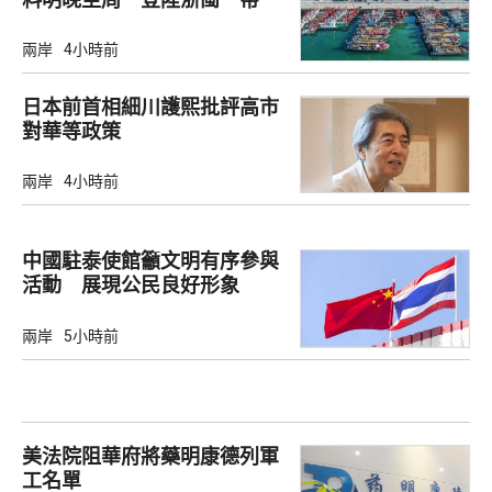
兩岸
4小時前
日本前首相細川護熙批評高市
對華等政策
兩岸
4小時前
中國駐泰使館籲文明有序參與
活動 展現公民良好形象
兩岸
5小時前
美法院阻華府將藥明康德列軍
工名單