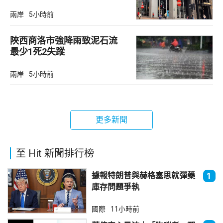
兩岸
5小時前
陜西商洛市強降雨致泥石流
最少1死2失蹤
兩岸
5小時前
更多新聞
至 Hit 新聞排行榜
據報特朗普與赫格塞思就彈藥
1
庫存問題爭執
國際
11小時前