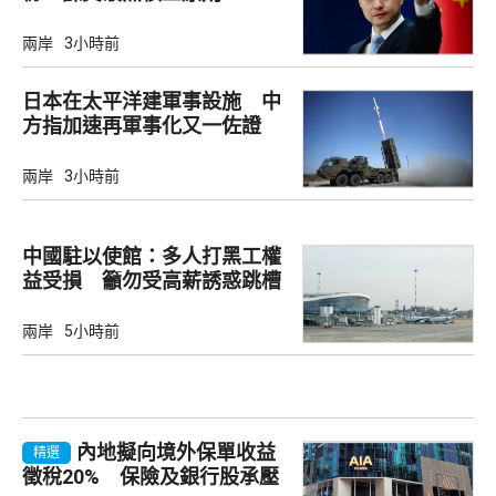
兩岸
3小時前
日本在太平洋建軍事設施 中
方指加速再軍事化又一佐證
兩岸
3小時前
中國駐以使館：多人打黑工權
益受損 籲勿受高薪誘惑跳槽
兩岸
5小時前
內地擬向境外保單收益
精選
徵稅20% 保險及銀行股承壓