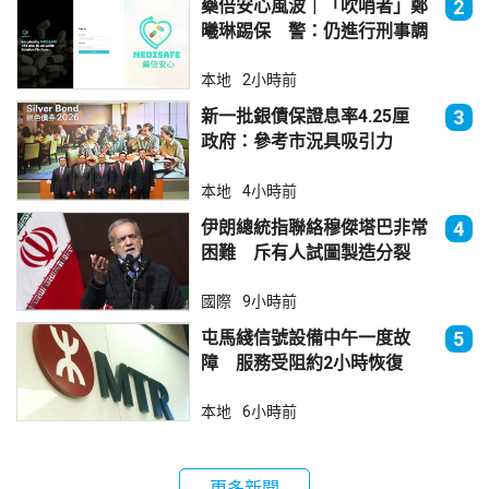
藥倍安心風波｜「吹哨者」鄭
2
曦琳踢保 警：仍進行刑事調
查
本地
2小時前
新一批銀債保證息率4.25厘
3
政府：參考市況具吸引力
本地
4小時前
伊朗總統指聯絡穆傑塔巴非常
4
困難 斥有人試圖製造分裂
國際
9小時前
屯馬綫信號設備中午一度故
5
障 服務受阻約2小時恢復
本地
6小時前
更多新聞