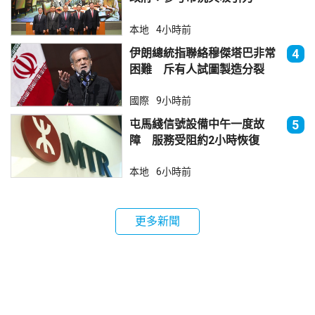
本地
4小時前
伊朗總統指聯絡穆傑塔巴非常
4
困難 斥有人試圖製造分裂
國際
9小時前
屯馬綫信號設備中午一度故
5
障 服務受阻約2小時恢復
本地
6小時前
更多新聞