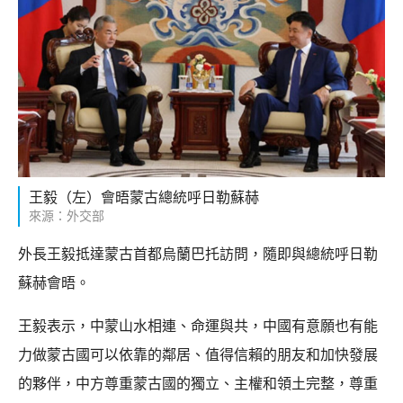
王毅（左）會晤蒙古總統呼日勒蘇赫
來源：外交部
外長王毅抵達蒙古首都烏蘭巴托訪問，隨即與總統呼日勒
蘇赫會晤。
王毅表示，中蒙山水相連、命運與共，中國有意願也有能
力做蒙古國可以依靠的鄰居、值得信賴的朋友和加快發展
的夥伴，中方尊重蒙古國的獨立、主權和領土完整，尊重