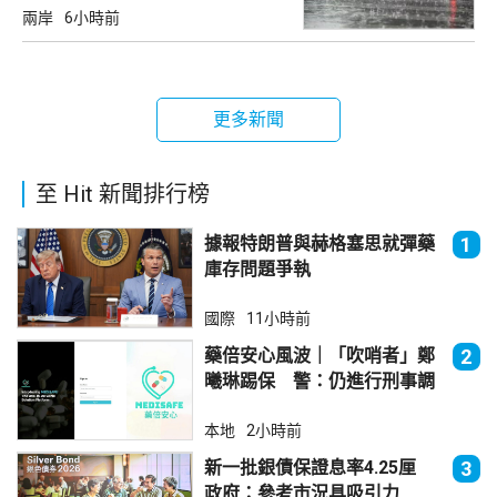
兩岸
6小時前
更多新聞
至 Hit 新聞排行榜
據報特朗普與赫格塞思就彈藥
1
庫存問題爭執
國際
11小時前
藥倍安心風波｜「吹哨者」鄭
2
曦琳踢保 警：仍進行刑事調
查
本地
2小時前
新一批銀債保證息率4.25厘
3
政府：參考市況具吸引力