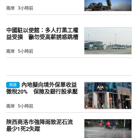
兩岸
3小時前
中國駐以使館：多人打黑工權
益受損 籲勿受高薪誘惑跳槽
兩岸
5小時前
內地擬向境外保單收益
精選
徵稅20% 保險及銀行股承壓
兩岸
5小時前
陜西商洛市強降雨致泥石流
最少1死2失蹤