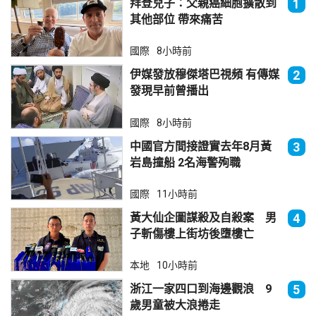
拜登兒子：父親癌細胞擴散到
1
其他部位 帶來痛苦
國際
8小時前
伊媒發放穆傑塔巴視頻 有傳媒
2
發現早前曾播出
國際
8小時前
中國官方間接證實去年8月黃
3
岩島撞船 2名海警殉職
國際
11小時前
黃大仙企圖謀殺及自殺案 男
4
子斬傷樓上街坊後墮樓亡
本地
10小時前
浙江一家四口到海邊觀浪 9
5
歲男童被大浪捲走