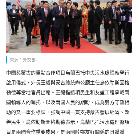
來源：外交部
中國與蒙古的重點合作項目烏蘭巴托中央污水處理廠舉行
啟用儀式，外長王毅與蒙古總統辦公廳主任烏依勒斯圖格
勒德等當地官員出席。王毅指這項民生和友誼工程承載兩
國領導人的囑托，以及兩國人民的期盼，成為雙方守望相
助的又一重要標誌，強調中國一貫支持蒙古發展經濟、改
善民生。烏依勒斯圖格勒德表示，烏蘭巴托污水處理廠項
目是兩國合作重要成果，是兩國睦鄰友好關係的具體體