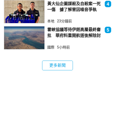
黃大仙企圖謀殺及自殺案一死
4
一傷 據了解曾因噪音爭執
本地
23分鐘前
霍峽協議等待伊朗高層最終審
5
批 華府料重開航道後解除封
鎖
國際
5小時前
更多新聞