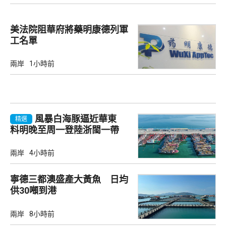
美法院阻華府將藥明康德列軍
工名單
兩岸
1小時前
風暴白海豚逼近華東
精選
料明晚至周一登陸浙閩一帶
兩岸
4小時前
寧德三都澳盛產大黃魚 日均
供30噸到港
兩岸
8小時前