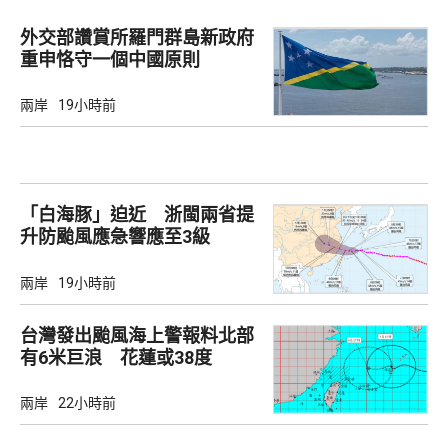
外交部讚賞所羅門群島新政府
重申恪守一個中國原則
兩岸
19小時前
「白海豚」迫近 浙閩兩省提
升防颱風應急響應至3級
兩岸
19小時前
台灣發出颱風海上警報料北部
有6米巨浪 花蓮或38度
兩岸
22小時前