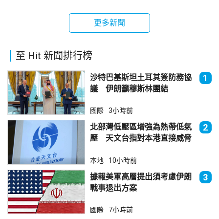
更多新聞
至 Hit 新聞排行榜
沙特巴基斯坦土耳其簽防務協
1
議 伊朗籲穆斯林團結
國際
3小時前
北部灣低壓區增強為熱帶低氣
2
壓 天文台指對本港直接威脅
不大
本地
10小時前
據報美軍高層提出須考慮伊朗
3
戰事退出方案
國際
7小時前