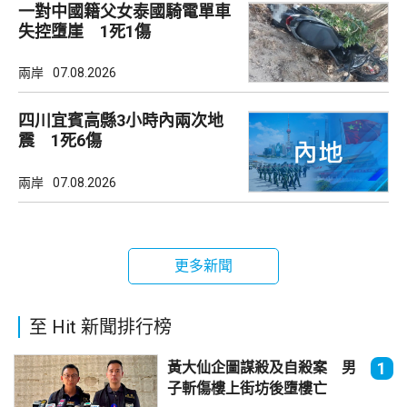
一對中國籍父女泰國騎電單車
失控墮崖 1死1傷
兩岸
07.08.2026
四川宜賓高縣3小時內兩次地
震 1死6傷
兩岸
07.08.2026
更多新聞
至 Hit 新聞排行榜
黃大仙企圖謀殺及自殺案 男
1
子斬傷樓上街坊後墮樓亡