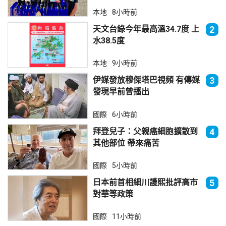
本地
8小時前
天文台錄今年最高溫34.7度 上
2
水38.5度
本地
9小時前
伊媒發放穆傑塔巴視頻 有傳媒
3
發現早前曾播出
國際
6小時前
拜登兒子：父親癌細胞擴散到
4
其他部位 帶來痛苦
國際
5小時前
日本前首相細川護熙批評高市
5
對華等政策
國際
11小時前