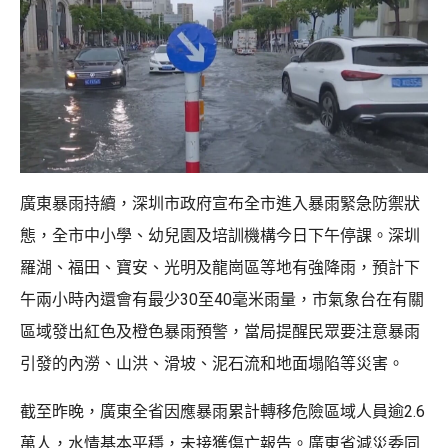
廣東暴雨持續，深圳市政府宣布全市進入暴雨緊急防禦狀
態，全市中小學、幼兒園及培訓機構今日下午停課。深圳
羅湖、福田、寶安、光明及龍崗區等地有強降雨，預計下
午兩小時內還會有最少30至40毫米雨量，市氣象台在有關
區域發出紅色及橙色暴雨預警，當局提醒民眾要注意暴雨
引發的內澇、山洪、滑坡、泥石流和地面塌陷等災害。
截至昨晚，廣東全省因應暴雨累計轉移危險區域人員逾2.6
萬人，水情基本平穩，未接獲傷亡報告。廣東省減災委同