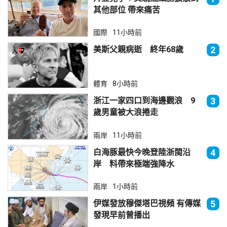
其他部位 帶來痛苦
國際
11小時前
美斯父親病逝 終年68歲
2
體育
8小時前
浙江一家四口到海邊觀浪 9
3
歲男童被大浪捲走
兩岸
11小時前
白海豚最快今晚登陸浙閩沿
4
岸 料帶來極端強降水
兩岸
1小時前
伊媒發放穆傑塔巴視頻 有傳媒
5
發現早前曾播出