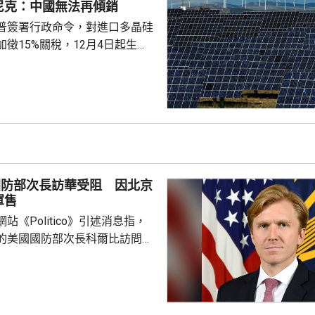
尼克：中國無法再傾銷
普簽署行政命令，對進口多晶硅
徵15%關稅，12月4日起生
業在美國設廠，制衡中國的晶片
。特朗普又對進口多晶硅和相關
價格，其中多晶硅每公斤21美
100美元；太陽能電池每瓦22
瓦38美仙。 公告又授權
劃，若企業承諾在美國建設、翻
硅、晶圓或太陽能電池等生產設
國防部次長訪華受阻 因北京
1月20日前...
軍售
站《Politico》引述消息指，
的美國國防部次長科爾比訪問中
，形容北京對此態度冷淡，原因
12月批准110億美元的對台軍
口限制、台海局勢，以至解放軍