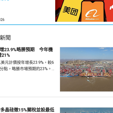
026
新聞
增23.9%略勝預期 今年機
21%
美元計價按年增長23.9%，較6
百分點，略勝市場預期的23%。7
27.5%，較6月放緩8.5個百分
期的29.7%。7月貿易順差收窄
億美元，高於市場預期的1071億美
%，貿易順差7670億人民幣。 首
口多7成 3D打印機倍增 海關
多晶硅徵15%關稅並設最低
今年首...