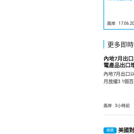
兩岸
17.06.2
更多即時
內地7月出口
電產品出口增
內地7月出口以
月放緩3.1個
月進口按年增長
點，少過市場預
1成至1125
兩岸
3小時前
元。 以人民幣計價，7月出口升17.8%；進口
按年增長21.2
7月電動汽車出
美國對
精選
總署數據顯示，