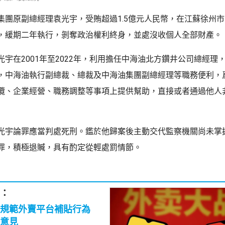
集團原副總經理袁光宇，受賄超過1.5億元人民幣，在江蘇徐州
，緩期二年執行，剝奪政治權利終身，並處沒收個人全部財產。
光宇在2001年至2022年，利用擔任中海油北方鑽井公司總經理
，中海油執行副總裁、總裁及中海油集團副總經理等職務便利，
攬、企業經營、職務調整等事項上提供幫助，直接或者通過他人
光宇論罪應當判處死刑。鑑於他歸案後主動交代監察機關尚未掌
罪，積極退贓，具有酌定從輕處罰情節。
：
將規範外賣平台補貼行為
意見