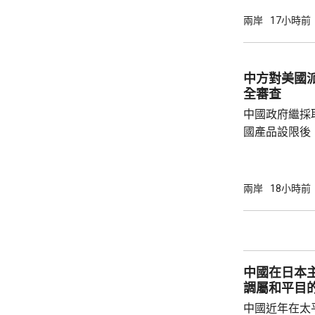
一早上在浙江
兩岸
17小時前
12至14級。 中央氣象台研判，「白海豚」登
陸後繼續向西
西行，在南方
中方對美國
統結合，可能
全審查
雨影響。國家海
中國政府繼採
國產品設限後
告，對美國網絡安
Network
公告指，為保
兩岸
18小時前
行，防範網絡
依據《國家安
拓產品實施網絡安全審
美國採取5項
中國在日本
兩用物項對出口管
調屬和平目
中國近年在太