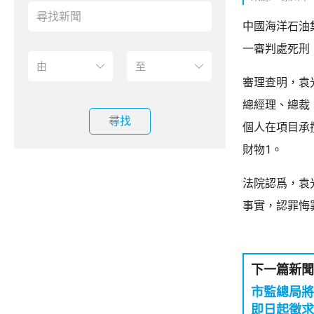
中國海洋石油
一審判處死刑
審理查明，袁
總經理、總裁
尋找
個人在項目承
財物1。
法院認爲，袁
事實，認罪悔
下一篇新聞
市監總局
即日起徵求