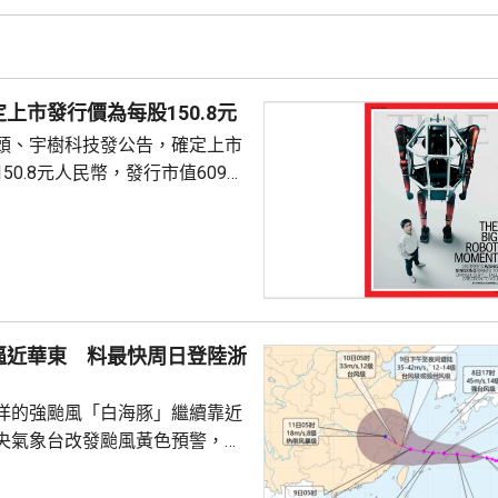
海靠近，可能後日下午至下周一
福建北部沿海地區登陸，登陸強
颱風級，登陸後向西偏北方向移
減弱。專家表示，「白海豚」後
上市發行價為每股150.8元
強，風雨影響範圍較大，...
頭、宇樹科技發公告，確定上市
50.8元人民幣，發行市值609億
下申購日為下周一，繳款截止日
上發行相結合的方式進行，擬公
040多萬股，擬發行數量佔發行後
0%。網上初始發行數量為647
始發行數量為2580多萬股，初始
逼近華東 料最快周日登陸浙
約為809萬股。發行完成後，宇
.
洋的強颱風「白海豚」繼續靠近
央氣象台改發颱風黃色預警，預
明日日間穿過琉球群島後移入東
速度減慢，可能周日下午至下周