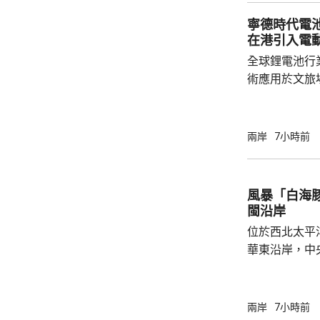
在南海的軍事
寧德時代電
訪問中國有助
在港引入電
爭取中方的訪
全球鋰電池行
演講，要求國防
術應用於文旅
寧德，研製電動觀光
旅集團指，電
貴，但預料3
兩岸
7小時前
動船引入香港。 電動船充滿電可續航最
時 去年5月於港交所掛牌上市的寧德時代，目
前在全球設有
風暴「白海
個在內地，另
閩沿岸
至去年11月，有.
位於西北太平
華東沿岸，中
「白海豚」將
西方向移動，
日間穿過琉球
兩岸
7小時前