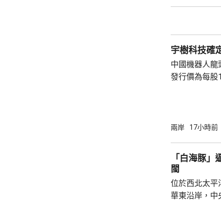
逐漸向華東沿
早上在浙江到
度為颱風或強
動，強度逐漸
宇樹科技確定
續帶來的降雨較
中國機器人龍
發行價為每股1
元。網上及網
為下周三。 宇樹科技今次IPO採用戰略配售、
網下發行與網
開發行新股4
兩岸
17小時前
總股本比例為1
萬股，網下初
「白海豚」
戰略配售數量
閩
樹科技總股本..
位於西北太平
華東沿岸，中
計「白海豚」
海，之後移動