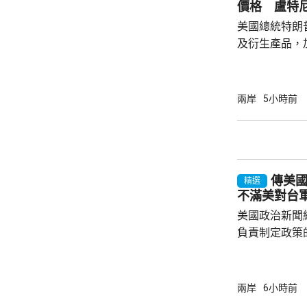
價格 盧特
美國總統特朗
及衍生產品，加
效，以鼓勵企
和太陽能發展
產品設定最低
兩岸
5小時前
元；晶圓每公斤
美仙；太陽能組件每
商務部制定計
新或擴建多晶
傳美
施，並在2029年
精選
不滿美對台
美國政治新聞網
負責制定政策
國的計劃受阻
是不滿華府去年
售案。 報道指，科爾比認為美中關係過去一年
兩岸
6小時前
因為關稅、出