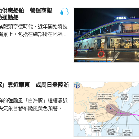
活動而動盪不安，五角大樓官員
池供應船舶 營運商擬
穩定兩國關係，他最近數月一直
動通勤船
問邀請，並在中國國防大學發表
業龍頭寧德時代，近年開始將技
部官員與北...
場景上，包括在總部所在地福建
船用電池。 負責營運的文
動船初期投入的成本比燃油船
至5年後將會回本，希望未來將電
多6小
13個電池生產製造基地，其中11
豚」靠近華東 或周日登陸浙
外兩個分別在德國和匈牙利。截
..
洋的強颱風「白海豚」繼續靠近
央氣象台發布颱風黃色預警，指
以每小時15至20公里的速度向偏
強度變化不大或略有增強，今日
群島後移入東海，其後移速減慢