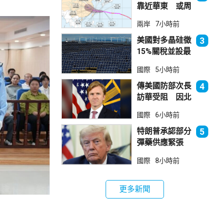
靠近華東 或周
日登陸浙閩沿岸
兩岸
7小時前
美國對多晶硅徵
3
15%關稅並設最
低價格 盧特尼
國際
5小時前
克：中國無法再
傾銷
傳美國防部次長
4
訪華受阻 因北
京不滿美對台軍
國際
6小時前
售
特朗普承認部分
5
彈藥供應緊張
稱霍峽協議未達
國際
8小時前
成
更多新聞