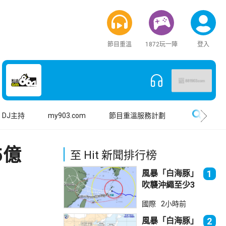
節目重溫
1872玩一陣
登入
搜尋
DJ主持
my903.com
節目重溫服務計劃
.5億
至 Hit 新聞排行榜
風暴「白海豚」
1
吹襲沖繩至少3
傷 近500航班
國際
2小時前
取消
風暴「白海豚」
2