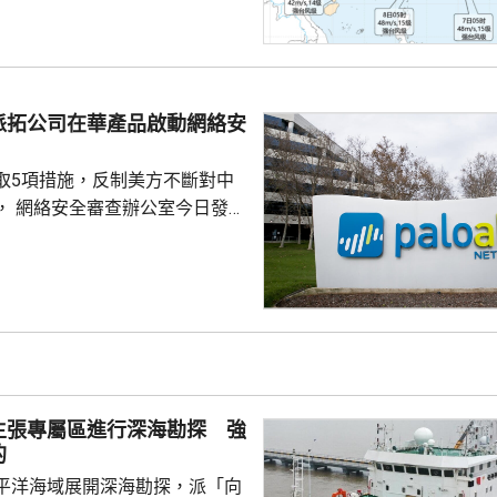
到福建北部沿岸地區登陸，風力
北移動，並逐漸減弱；亦有可能
迴旋2至3日；或北上與西風帶系
派拓公司在華產品啟動網絡安
為北方帶來時間長、範圍大的風
洋預報台發布海浪橙...
取5項措施，反制美方不斷對中
， 網絡安全審查辦公室今日發公
全公司、派拓（Palo Alto
s）在華銷售產品啟動網絡安全審查。
障關鍵信息基礎設施安全穩定運
安全風險隱患，維護國家安全，
全法》及《網絡安全法》，對派
查。 商務部昨日宣布對
反制措施，包括加強無人機相關
主張專屬區進行深海勘探 強
...
的
平洋海域展開深海勘探，派「向