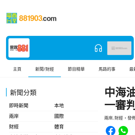
主頁
新聞/財經
節目精華
馬路的事
最
中海
新聞分類
一審
即時新聞
本地
兩岸
國際
兩岸, 財經
發佈 
Share to Face
Share t
財經
體育