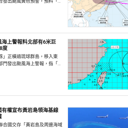
台發出颱風黃色預警，預料「白
日下午至下周一早上在浙江到福
區登陸。浙江同福建兩省先後中
，提升防颱風應急響應至三級。
預計，白海豚將在浙江寧波至福
海登陸。沿海115個水上工程項
風海上警報料北部有6米巨
，290艘施工船全部進入安全水
8度
以北19條客渡運航線已停航。
豚」正橫過琉球群島，移入東
料「白海豚」有較...
部門發出颱風海上警報，指「白
小時的強度略為增強，對台灣北
威脅，預料今日兩日基隆北海
島、恆春半島及馬祖易有湧浪，
灣東半部海面浪高可達3米以
海或有6米以上巨浪。 氣象部
風外圍環流沉降影響，台灣多地
國有權宣布黃岩島領海基線
，宜蘭縣及花蓮縣可能出現焚風
權
可能出現攝氏38度高溫，台北
聯合國交存「黃岩島及周邊海域