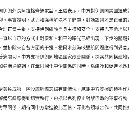
同伊朗外長阿拉格齊通電話。王毅表示，中方對伊朗同美國達成
迎。事實證明，武力和強權解決不了問題，對話談判才是正確的
合理正當主張，支持伊朗維護自身主權和安全，支持巴基斯坦以
一直以自己的方式止戰促和。和平的曙光已經出現，下步的關鍵
，並排除來自各方面的干擾。霍爾木茲海峽通航問題應得到妥善
普遍關切。中方支持伊朗同地區國家改善關係，探索共同構建地
加強溝通協調，在鞏固深化中伊關係的同時，爲維護和促進地區
伊美達成第一階段諒解備忘錄有關情況，感謝中方發揮的積極作
解備忘錄應得到切實執行，包括以色列停止對黎巴嫩的軍事行動
對華關係，期待同中方增進彼此互信，深化各領域合作，共同推