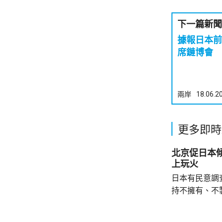
下一篇新聞
據報日本前
席鏈博會
兩岸
18.06.2
更多即時
北京促日本
上玩火
日本有民意調
持不擁有、不
原則」；另有
至日本的「核