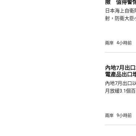
險 值得警
恐行動為背景的
日本海上自衛
訓練。至於「神
射，防衛大臣
峻、最複雜的
一種反擊手段
批評日方加快
兩岸
4小時前
獗、十分危險
日方所謂周邊
守防衛規制，加
內地7月出口
說，真正威脅
電產品出口增
恰是日本國內謀
內地7月出口以
月放緩3.1個
月進口按年增長
點，少過市場預
1成至1125
兩岸
9小時前
元。 以人民幣計價，7月出口升17.8%；進口
按年增長21.2