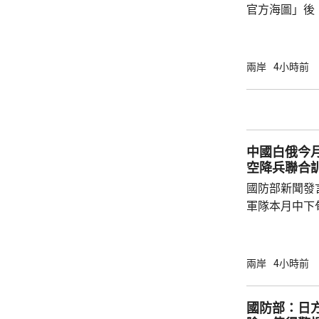
官方海圖」後
海、領空和周
國海警亦在附
被菲方批評是非法行為。
兩岸
4小時前
曦強調，黃岩
和平、有效行
據國際法宣布
方行徑嚴重侵
中國白俄今月
國際關係基本準
空降兵聯合
國防部新聞發
軍隊本月中下旬
空降兵聯合訓
題，主要開展
剿與固守等演
兩岸
4小時前
聯訓，有助進
強兩軍務實合作。 兩國對上一次軍
國防部：日
7月，當時在