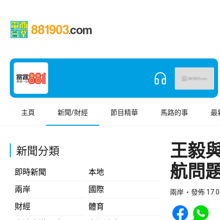
主頁
新聞/財經
節目精華
馬路的事
最
王毅
新聞分類
航問
即時新聞
本地
兩岸
國際
兩岸
發佈 17.0
Share to Face
Share t
財經
體育