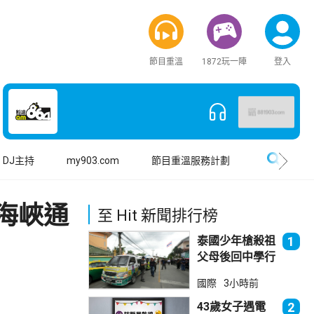
節目重溫
1872玩一陣
登入
搜尋
DJ主持
my903.com
節目重溫服務計劃
海峽通
至 Hit 新聞排行榜
泰國少年槍殺祖
1
父母後回中學行
兇 累計最少8
國際
3小時前
死23傷
43歲女子遇電
2