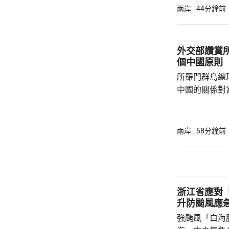
言人林劍回應
兩岸
44分鐘前
民意的鮮明反
榮的珍惜。日
圖突破「無核
外交部讚賞
日益膨脹的政
個中國原則
所羅門群島總
中國的關係對
羅門群島新政
京，外交部發
個中國，台灣
兩岸
58分鐘前
中方讚賞所羅
中國原則，將
為深化彼此合作提
中方願同所羅
浙江省應對
重、共同發展
升防颱風應
國...
強颱風「白海