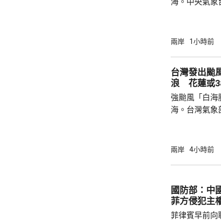
海。中央氣象
海豚」可能後
建北部沿海地
午及下午4時
兩岸
1小時前
福建省氣象台
建寧德一帶沿
台灣發出颱
目已全部停工
浪 花蓮或3
域避風，泉州
強颱風「白海
浙江省氣象台預
海。台灣氣象
海豚」過去3
部海面將構成
岸、蘭嶼、綠
兩岸
4小時前
北部海面及台
上，其中北部沿
門又指，受颱
國防部：中
天氣高溫炎熱
菲方侵犯主
現象，花蓮縣
菲律賓早前向
市...