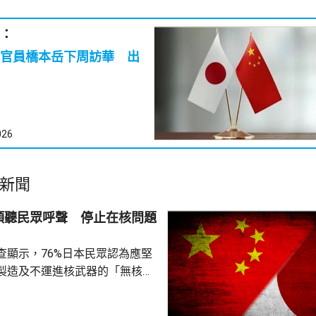
：
官員橋本岳下周訪華 出
026
新聞
傾聽民眾呼聲 停止在核問題
查顯示，76%日本民眾認為應堅
製造及不運進核武器的「無核三
77%民眾反對美國將核武器部署
共享」構想。在北京，外交部發