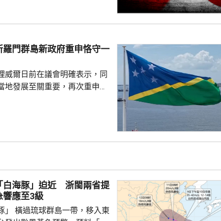
指，民調結果充分反映日本主流
核立場，對來之不易的和平與繁
本官員公然炒作「核選項」、試
三原則」，暴露出日本右翼勢力
所羅門群島新政府重申恪守一
治、軍事野心，是拿一億多日本
人民的未來豪賭。 林劍指出，民心不...
理威爾日前在議會明確表示，同
當地發展至關重要，再次重申所
府將恪守一個中國原則。在北
言人林劍回應指，世界上只有一
是中國領土不可分割的一部分，
門群島新政府重申堅定恪守一個
有力維護雙邊關係政治基礎，亦
供了必要條件。 林劍表示，
門群島持續深化新時代相互尊
「白海豚」迫近 浙閩兩省提
的全面戰略夥伴關係，推動兩
急響應至3級
豚」 橫過琉球群島一帶，移入東