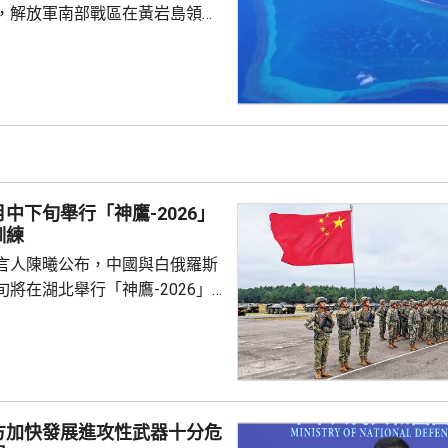
，解放軍南部戰區在黃岩島領
邊海空域組織海空聯合演訓，中
近海域組織維權執法管控演練，
 國防部新聞發言人陳
島是中國固有領土，中方持續、
使主權和管轄權，是唯一有權依
黃岩島領海基線的國家，譴責菲
犯中國領土主權，違反國際法與
中下旬舉行「神鷹-2026」
則，非法無效，而中方組織...
訓練
言人陳曦公布，中國與白俄羅斯
將在湖北舉行「神鷹-2026」
練，以聯合城鎮反恐行動為課
偵察與反偵察、奪控與防衛、清
練，是雙方第4次舉行有關系列
一步提升參訓部隊實戰能力，加
演是在前年
方加快發展進攻性武器十分危
白俄羅斯布列斯特附近舉行以反