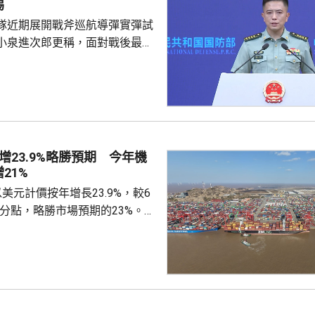
惕
「雄鷹突擊-2024」陸軍聯合
隊近期展開戰斧巡航導彈實彈試
鷹」系列對上一次...
小泉進次郎更稱，面對戰後最嚴
安全環境，遠程導彈將成為日本
。國防部新聞發言人陳曦回應，
發展進攻性武器的動向日益猖
，值得地區國家高度警惕，強調
安全威脅只是突破和平憲法和專
速推進再軍事化的藉口。 陳曦
增23.9%略勝預期 今年機
日本安全、地區和平穩定的，恰
21%
求擴軍備武、加速再軍事化...
美元計價按年增長23.9%，較6
百分點，略勝市場預期的23%。7
27.5%，較6月放緩8.5個百分
期的29.7%。7月貿易順差收窄
億美元，高於市場預期的1071億美
%，貿易順差7670億人民幣。 首