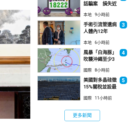
話騙案 損失近
6900萬元
本地
9小時前
手術引流管遺病
3
人體內12年
女醫生石岳容專
本地
6小時前
業失當除牌1個
月
風暴「白海豚」
4
吹襲沖繩至少3
傷 近500航班
國際
8小時前
取消
美國對多晶硅徵
5
15%關稅並設最
低價格 盧特尼
國際
11小時前
克：中國無法再
傾銷
更多新聞