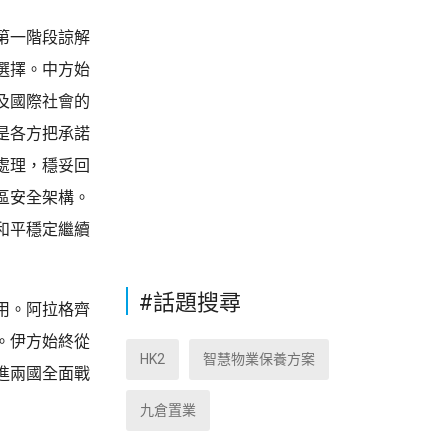
第一階段諒解
選擇。中方始
及國際社會的
是各方把承諾
處理，穩妥回
區安全架構。
和平穩定繼續
#話題搜尋
用。阿拉格齊
。伊方始終從
HK2
智慧物業保養方案
進兩國全面戰
九倉置業