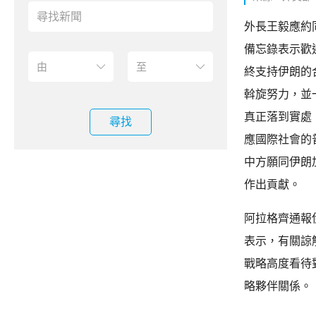
外長王毅應約
備忘錄表示歡
終支持伊朗的
斡旋努力，並
真正落到實處
尋找
應國際社會的
中方願同伊朗
作出貢獻。
阿拉格齊通報
表示，有關諒
戰略高度看待
略夥伴關係。