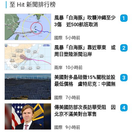
至 Hit 新聞排行榜
風暴「白海豚」吹襲沖繩至少
1
3傷 近500航班取消
國際
5小時前
風暴「白海豚」靠近華東 或
2
周日登陸浙閩沿岸
兩岸
10小時前
美國對多晶硅徵15%關稅並設
3
最低價格 盧特尼克：中國無
法再傾銷
國際
7小時前
傳美國防部次長訪華受阻 因
4
北京不滿美對台軍售
國際
9小時前