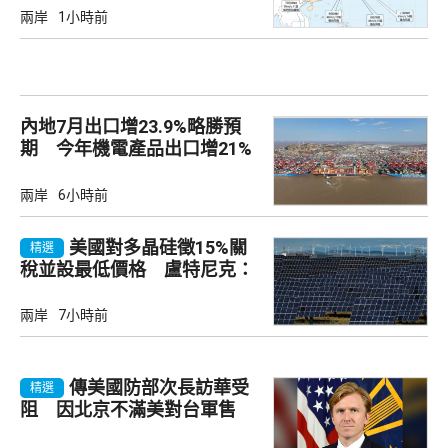
兩岸
1小時前
內地7月出口增23.9%略勝預
期 今年機電產品出口增21%
兩岸
6小時前
美國對多晶硅徵15%關
精選
稅並設最低價格 盧特尼克：
中國無法再傾銷
兩岸
7小時前
傳美國防部次長訪華受
精選
阻 因北京不滿美對台軍售